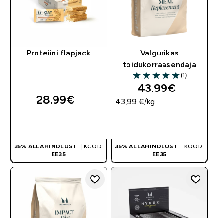
Proteiini flapjack
Valgurikas
toidukorraasendaja
(1)
5 out of 5 stars
43.99€‎
28.99€‎
43,99 €‎/kg
OSTA KOHE
OSTA KOHE
35% ALLAHINDLUST
| KOOD:
35% ALLAHINDLUST
| KOOD:
EE35
EE35