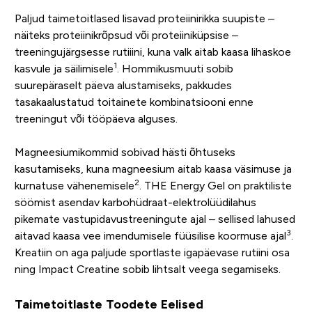
Paljud taimetoitlased lisavad proteiinirikka suupiste –
näiteks proteiinikrõpsud või proteiiniküpsise –
treeningujärgsesse rutiiini, kuna valk aitab kaasa lihaskoe
1
kasvule ja säilimisele
. Hommikusmuuti sobib
suurepäraselt päeva alustamiseks, pakkudes
tasakaalustatud toitainete kombinatsiooni enne
treeningut või tööpäeva alguses.
Magneesiumikommid sobivad hästi õhtuseks
kasutamiseks, kuna magneesium aitab kaasa väsimuse ja
2
kurnatuse vähenemisele
. THE Energy Gel on praktiliste
söömist asendav karbohüdraat-elektrolüüdilahus
pikemate vastupidavustreeningute ajal – sellised lahused
3
aitavad kaasa vee imendumisele füüsilise koormuse ajal
.
Kreatiin on aga paljude sportlaste igapäevase rutiini osa
ning Impact Creatine sobib lihtsalt veega segamiseks.
Taimetoitlaste Toodete Eelised