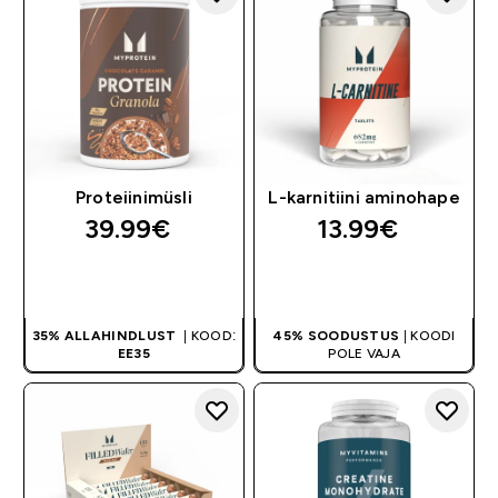
Proteiinimüsli
L-karnitiini aminohape
39.99€‎
13.99€‎
OSTA KOHE
OSTA KOHE
35% ALLAHINDLUST
| KOOD:
45% SOODUSTUS
| KOODI
EE35
POLE VAJA