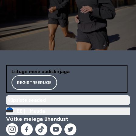
Liituge meie uudiskirjaga
REGISTREERUGE
Küpsiste seaded
EE |
Muuda
Võtke meiega ühendust