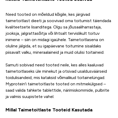
Need tooted on mõeldud kõigile, kes järgivad
taimetoitlast dieeti ja soovivad oma toitumist täiendada
kvaliteetsete lisanditega. Olgu sa jõusaaliharrastaja,
jooksja, jalgrattasõitja või lihtsalt tervislikult toituv
inimene – siin on midagi igaühele. Taimetoitlasena on
oluline jälgida, et su igapäevane toitumine sisaldaks
piisavalt valku, mineraalaineid ja muid olulisi toitaineid.
Samuti sobivad need tooted neile, kes alles kaaluvad
taimetoitlaseks üle minekut ja otsivad usaldusväärseid
toidulisandeid, mis kataksid võimalikud toitainelüngad.
Myprotein'i taimetoitlaste tooted on mitmekülgsed –
saad valida tahkete tablettide, närimiskommide, pulbrite
ja valmis suupistete vahel.
Millal Taimetoitlaste Tooteid Kasutada