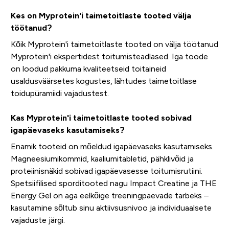
Kes on Myprotein'i taimetoitlaste tooted välja
töötanud?
Kõik Myprotein'i taimetoitlaste tooted on välja töötanud
Myprotein'i ekspertidest toitumisteadlased. Iga toode
on loodud pakkuma kvaliteetseid toitaineid
usaldusväärsetes kogustes, lähtudes taimetoitlase
toidupüramiidi vajadustest.
Kas Myprotein'i taimetoitlaste tooted sobivad
igapäevaseks kasutamiseks?
Enamik tooteid on mõeldud igapäevaseks kasutamiseks.
Magneesiumikommid, kaaliumitabletid, pähklivõid ja
proteiinisnäkid sobivad igapäevasesse toitumisrutiini.
Spetsiifilised sporditooted nagu Impact Creatine ja THE
Energy Gel on aga eelkõige treeningpäevade tarbeks –
kasutamine sõltub sinu aktiivsusnivoo ja individuaalsete
vajaduste järgi.