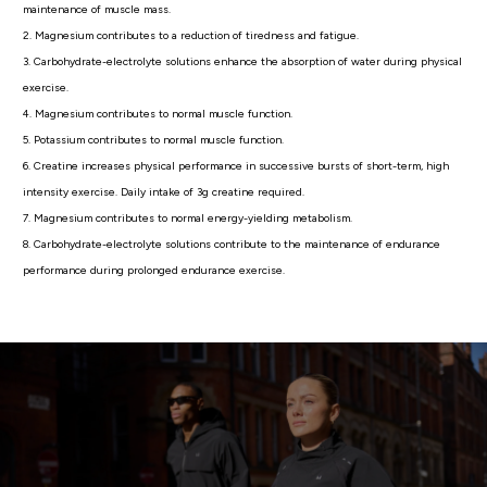
maintenance of muscle mass.
2. Magnesium contributes to a reduction of tiredness and fatigue.
3. Carbohydrate-electrolyte solutions enhance the absorption of water during physical
exercise.
4. Magnesium contributes to normal muscle function.
5. Potassium contributes to normal muscle function.
6. Creatine increases physical performance in successive bursts of short-term, high
intensity exercise. Daily intake of 3g creatine required.
7. Magnesium contributes to normal energy-yielding metabolism.
8. Carbohydrate-electrolyte solutions contribute to the maintenance of endurance
performance during prolonged endurance exercise.