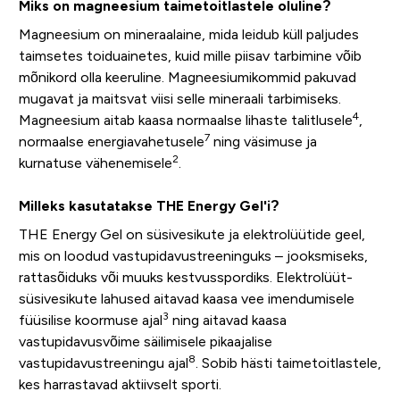
Miks on magneesium taimetoitlastele oluline?
Magneesium on mineraalaine, mida leidub küll paljudes
taimsetes toiduainetes, kuid mille piisav tarbimine võib
mõnikord olla keeruline. Magneesiumikommid pakuvad
mugavat ja maitsvat viisi selle mineraali tarbimiseks.
4
Magneesium aitab kaasa normaalse lihaste talitlusele
,
7
normaalse energiavahetusele
ning väsimuse ja
2
kurnatuse vähenemisele
.
Milleks kasutatakse THE Energy Gel'i?
THE Energy Gel on süsivesikute ja elektrolüütide geel,
mis on loodud vastupidavustreeninguks – jooksmiseks,
rattasõiduks või muuks kestvusspordiks. Elektrolüüt-
süsivesikute lahused aitavad kaasa vee imendumisele
3
füüsilise koormuse ajal
ning aitavad kaasa
vastupidavusvõime säilimisele pikaajalise
8
vastupidavustreeningu ajal
. Sobib hästi taimetoitlastele,
kes harrastavad aktiivselt sporti.