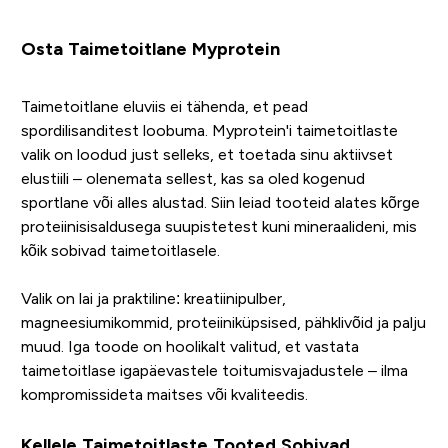
Osta Taimetoitlane Myprotein
Taimetoitlane eluviis ei tähenda, et pead
spordilisanditest loobuma. Myprotein'i taimetoitlaste
valik on loodud just selleks, et toetada sinu aktiivset
elustiili – olenemata sellest, kas sa oled kogenud
sportlane või alles alustad. Siin leiad tooteid alates kõrge
proteiinisisaldusega suupistetest kuni mineraalideni, mis
kõik sobivad taimetoitlasele.
Valik on lai ja praktiline: kreatiinipulber,
magneesiumikommid, proteiiniküpsised, pähklivõid ja palju
muud. Iga toode on hoolikalt valitud, et vastata
taimetoitlase igapäevastele toitumisvajadustele – ilma
kompromissideta maitses või kvaliteedis.
Kellele Taimetoitlaste Tooted Sobivad