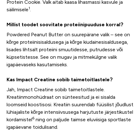
Protein Cookie. Valk aitab kaasa lihasmassi kasvule ja
1
säilimisele
.
Millist toodet soovitate proteiinipuuduse korral?
Powdered Peanut Butter on suurepärane valik – see on
kõrge proteiinisisaldusega ja kõrge kiudainesisaldusega,
lisades lihtsalt proteiini smuutidesse, putrudesse või
küpsetistesse. See on mugav ja mitmekülgne valik
igapäevaseks kasutamiseks.
Kas Impact Creatine sobib taimetoitlastele?
Jah, Impact Creatine sobib taimetoitlastele.
Kreatiinmonohüdraat on sünteesitud ja ei sisalda
loomseid koostisosi. Kreatiin suurendab füüsilist jõudlust
lühiajaliste kõrge intensiivsusega harjutuste järjestikustel
6
kordamistel
ning on paljude taimse eluviisiga sportlaste
igapäevane toidulisand.