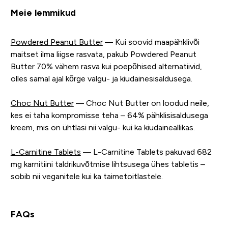
Meie lemmikud
Powdered Peanut Butter
— Kui soovid maapähklivõi
maitset ilma liigse rasvata, pakub Powdered Peanut
Butter 70% vähem rasva kui poepõhised alternatiivid,
olles samal ajal kõrge valgu- ja kiudainesisaldusega.
Choc Nut Butter
— Choc Nut Butter on loodud neile,
kes ei taha kompromisse teha – 64% pähklisisaldusega
kreem, mis on ühtlasi nii valgu- kui ka kiudaineallikas.
L-Carnitine Tablets
— L-Carnitine Tablets pakuvad 682
mg karnitiini taldrikuvõtmise lihtsusega ühes tabletis –
sobib nii veganitele kui ka taimetoitlastele.
FAQs