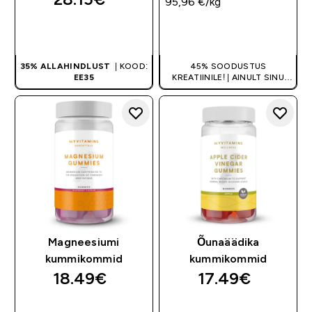
95,96 €‎/kg
OSTA KOHE
OSTA KOHE
35% ALLAHINDLUST
| KOOD:
45% SOODUSTUS
EE35
KREATIINILE! | AINULT SINU
ESIMESEL TELLIMUSEL
Magneesiumi
Õunaäädika
kummikommid
kummikommid
18.49€‎
17.49€‎
OSTA KOHE
OSTA KOHE