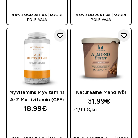
45% SOODUSTUS
| KOODI
45% SOODUSTUS
| KOODI
POLE VAJA
POLE VAJA
Myvitamins Myvitamins
Naturaalne Mandlivõi
31.99€‎
A-Z Multivitamin (CEE)
18.99€‎
31,99 €‎/kg
OSTA KOHE
OSTA KOHE
45% SOODUSTUS
| KOODI
35% ALLAHINDLUST
| KOOD: