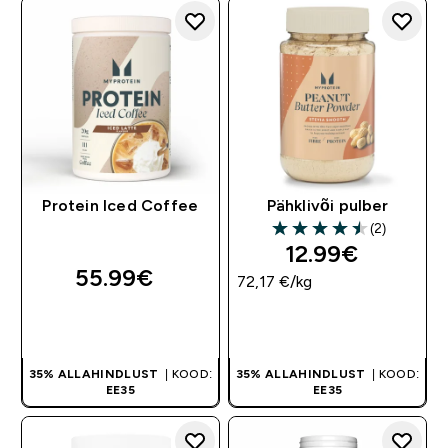
Protein Iced Coffee
Pähklivõi pulber
(2)
4.5 out of 5 stars
12.99€‎
55.99€‎
72,17 €‎/kg
OSTA KOHE
OSTA KOHE
35% ALLAHINDLUST
| KOOD:
35% ALLAHINDLUST
| KOOD:
EE35
EE35