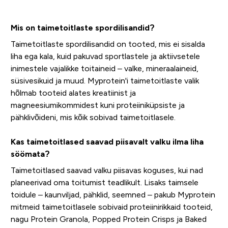
Mis on taimetoitlaste spordilisandid?
Taimetoitlaste spordilisandid on tooted, mis ei sisalda
liha ega kala, kuid pakuvad sportlastele ja aktiivsetele
inimestele vajalikke toitaineid – valke, mineraalaineid,
süsivesikuid ja muud. Myprotein'i taimetoitlaste valik
hõlmab tooteid alates kreatiinist ja
magneesiumikommidest kuni proteiiniküpsiste ja
pähklivõideni, mis kõik sobivad taimetoitlasele.
Kas taimetoitlased saavad piisavalt valku ilma liha
söömata?
Taimetoitlased saavad valku piisavas koguses, kui nad
planeerivad oma toitumist teadlikult. Lisaks taimsele
toidule – kaunviljad, pähklid, seemned – pakub Myprotein
mitmeid taimetoitlasele sobivaid proteiinirikkaid tooteid,
nagu Protein Granola, Popped Protein Crisps ja Baked