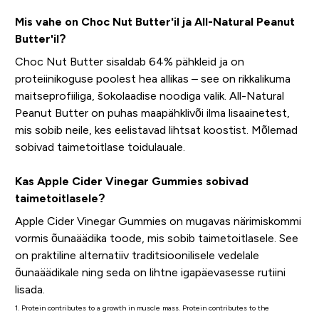
Mis vahe on Choc Nut Butter'il ja All-Natural Peanut
Butter'il?
Choc Nut Butter sisaldab 64% pähkleid ja on
proteiinikoguse poolest hea allikas – see on rikkalikuma
maitseprofiiliga, šokolaadise noodiga valik. All-Natural
Peanut Butter on puhas maapähklivõi ilma lisaainetest,
mis sobib neile, kes eelistavad lihtsat koostist. Mõlemad
sobivad taimetoitlase toidulauale.
Kas Apple Cider Vinegar Gummies sobivad
taimetoitlasele?
Apple Cider Vinegar Gummies on mugavas närimiskommi
vormis õunaäädika toode, mis sobib taimetoitlasele. See
on praktiline alternatiiv traditsioonilisele vedelale
õunaäädikale ning seda on lihtne igapäevasesse rutiini
lisada.
1. Protein contributes to a growth in muscle mass. Protein contributes to the