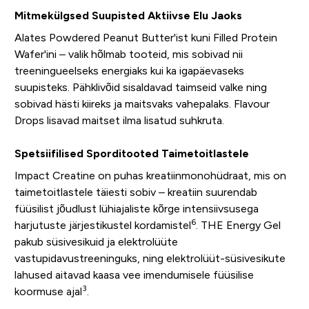
Mitmekülgsed Suupisted Aktiivse Elu Jaoks
Alates Powdered Peanut Butter'ist kuni Filled Protein
Wafer'ini – valik hõlmab tooteid, mis sobivad nii
treeningueelseks energiaks kui ka igapäevaseks
suupisteks. Pähklivõid sisaldavad taimseid valke ning
sobivad hästi kiireks ja maitsvaks vahepalaks. Flavour
Drops lisavad maitset ilma lisatud suhkruta.
Spetsiifilised Sporditooted Taimetoitlastele
Impact Creatine on puhas kreatiinmonohüdraat, mis on
taimetoitlastele täiesti sobiv – kreatiin suurendab
füüsilist jõudlust lühiajaliste kõrge intensiivsusega
6
harjutuste järjestikustel kordamistel
. THE Energy Gel
pakub süsivesikuid ja elektrolüüte
vastupidavustreeninguks, ning elektrolüüt-süsivesikute
lahused aitavad kaasa vee imendumisele füüsilise
3
koormuse ajal
.