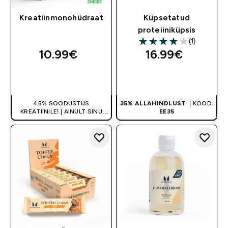
Kreatiinmonohüdraat
Küpsetatud
proteiiniküpsis
(1)
4 out of 5 stars
10.99€‎
16.99€‎
OSTA KOHE
OSTA KOHE
45% SOODUSTUS
35% ALLAHINDLUST
| KOOD:
KREATIINILE! | AINULT SINU
EE35
ESIMESEL TELLIMUSEL