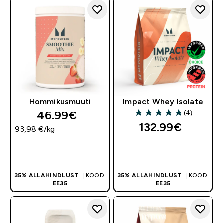
Hommikusmuuti
Impact Whey Isolate
46.99€‎
(4)
4.75 out of 5 stars
132.99€‎
93,98 €‎/kg
OSTA KOHE
OSTA KOHE
35% ALLAHINDLUST
| KOOD:
35% ALLAHINDLUST
| KOOD:
EE35
EE35