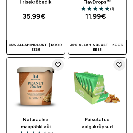
Iirisekrõbedik
FlavDrops™
(1)
5 out of 5 stars
35.99€‎
11.99€‎
OSTA KOHE
OSTA KOHE
35% ALLAHINDLUST
| KOOD:
35% ALLAHINDLUST
| KOOD:
EE35
EE35
Naturaalne
Paisutatud
maapähklivõi
valgukrõpsud