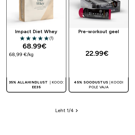
Impact Diet Whey
Pre-workout geel
(1)
5 out of 5 stars
68.99€‎
22.99€‎
68,99 €‎/kg
OSTA KOHE
OSTA KOHE
35% ALLAHINDLUST
| KOOD:
45% SOODUSTUS
| KOODI
EE35
POLE VAJA
Leht 1/4
Leheküljed