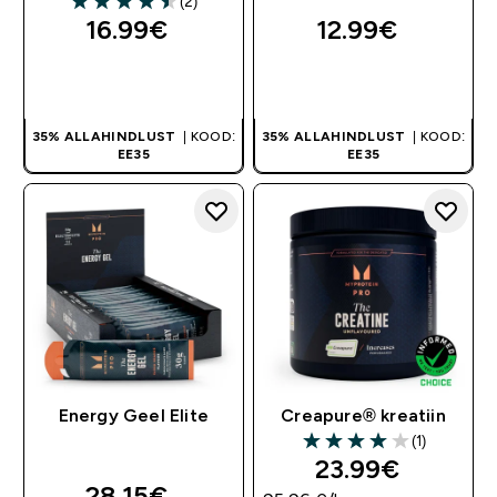
(2)
4.5 out of 5 stars
16.99€‎
12.99€‎
OSTA KOHE
OSTA KOHE
35% ALLAHINDLUST
| KOOD:
35% ALLAHINDLUST
| KOOD:
EE35
EE35
Energy Geel Elite
Creapure® kreatiin
(1)
4 out of 5 stars
23.99€‎
28.15€‎