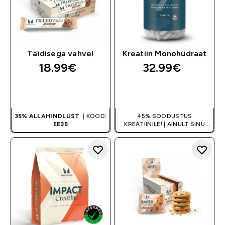
Täidisega vahvel
Kreatiin Monohüdraat
18.99€‎
32.99€‎
OSTA KOHE
OSTA KOHE
35% ALLAHINDLUST
| KOOD:
45% SOODUSTUS
EE35
KREATIINILE! | AINULT SINU
ESIMESEL TELLIMUSEL