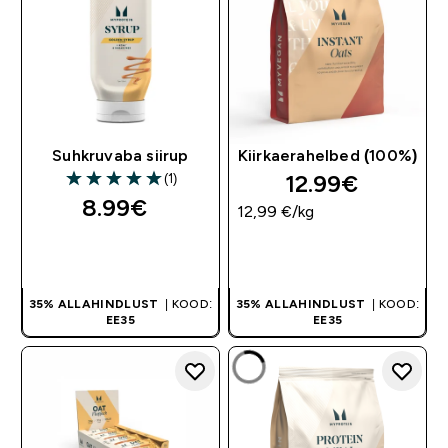
Suhkruvaba siirup
Kiirkaerahelbed (100%)
12.99€‎
(1)
5 out of 5 stars
8.99€‎
12,99 €‎/kg
OSTA KOHE
OSTA KOHE
35% ALLAHINDLUST
| KOOD:
35% ALLAHINDLUST
| KOOD:
EE35
EE35