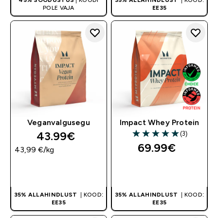
POLE VAJA
EE35
Veganvalgusegu
Impact Whey Protein
43.99€‎
(3)
5 out of 5 stars
69.99€‎
43,99 €‎/kg
OSTA KOHE
OSTA KOHE
35% ALLAHINDLUST
| KOOD:
35% ALLAHINDLUST
| KOOD:
EE35
EE35