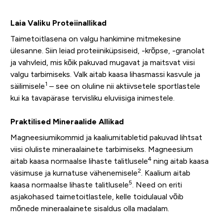
Laia Valiku Proteiinallikad
Taimetoitlasena on valgu hankimine mitmekesine
ülesanne. Siin leiad proteiiniküpsiseid, -krõpse, -granolat
ja vahvleid, mis kõik pakuvad mugavat ja maitsvat viisi
valgu tarbimiseks. Valk aitab kaasa lihasmassi kasvule ja
1
säilimisele
– see on oluline nii aktiivsetele sportlastele
kui ka tavapärase tervisliku eluviisiga inimestele.
Praktilised Mineraalide Allikad
Magneesiumikommid ja kaaliumitabletid pakuvad lihtsat
viisi oluliste mineraalainete tarbimiseks. Magneesium
4
aitab kaasa normaalse lihaste talitlusele
ning aitab kaasa
2
väsimuse ja kurnatuse vähenemisele
. Kaalium aitab
5
kaasa normaalse lihaste talitlusele
. Need on eriti
asjakohased taimetoitlastele, kelle toidulaual võib
mõnede mineraalainete sisaldus olla madalam.