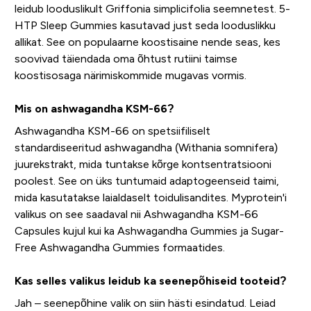
leidub looduslikult Griffonia simplicifolia seemnetest. 5-
HTP Sleep Gummies kasutavad just seda looduslikku
allikat. See on populaarne koostisaine nende seas, kes
soovivad täiendada oma õhtust rutiini taimse
koostisosaga närimiskommide mugavas vormis.
Mis on ashwagandha KSM-66?
Ashwagandha KSM-66 on spetsiifiliselt
standardiseeritud ashwagandha (Withania somnifera)
juurekstrakt, mida tuntakse kõrge kontsentratsiooni
poolest. See on üks tuntumaid adaptogeenseid taimi,
mida kasutatakse laialdaselt toidulisandites. Myprotein'i
valikus on see saadaval nii Ashwagandha KSM-66
Capsules kujul kui ka Ashwagandha Gummies ja Sugar-
Free Ashwagandha Gummies formaatides.
Kas selles valikus leidub ka seenepõhiseid tooteid?
Jah – seenepõhine valik on siin hästi esindatud. Leiad