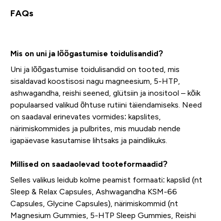
FAQs
Mis on uni ja lõõgastumise toidulisandid?
Uni ja lõõgastumise toidulisandid on tooted, mis
sisaldavad koostisosi nagu magneesium, 5-HTP,
ashwagandha, reishi seened, glütsiin ja inositool – kõik
populaarsed valikud õhtuse rutiini täiendamiseks. Need
on saadaval erinevates vormides: kapslites,
närimiskommides ja pulbrites, mis muudab nende
igapäevase kasutamise lihtsaks ja paindlikuks.
Millised on saadaolevad tooteformaadid?
Selles valikus leidub kolme peamist formaati: kapslid (nt
Sleep & Relax Capsules, Ashwagandha KSM-66
Capsules, Glycine Capsules), närimiskommid (nt
Magnesium Gummies, 5-HTP Sleep Gummies, Reishi