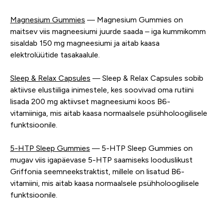
Magnesium Gummies
— Magnesium Gummies on
maitsev viis magneesiumi juurde saada – iga kummikomm
sisaldab 150 mg magneesiumi ja aitab kaasa
elektrolüütide tasakaalule.
Sleep & Relax Capsules
— Sleep & Relax Capsules sobib
aktiivse elustiiliga inimestele, kes soovivad oma rutiini
lisada 200 mg aktiivset magneesiumi koos B6-
vitamiiniga, mis aitab kaasa normaalsele psühholoogilisele
funktsioonile.
5-HTP Sleep Gummies
— 5-HTP Sleep Gummies on
mugav viis igapäevase 5-HTP saamiseks looduslikust
Griffonia seemneekstraktist, millele on lisatud B6-
vitamiini, mis aitab kaasa normaalsele psühholoogilisele
funktsioonile.