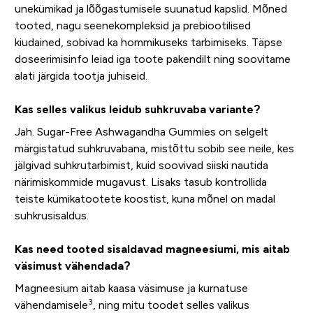
unekümikad ja lõõgastumisele suunatud kapslid. Mõned
tooted, nagu seenekompleksid ja prebiootilised
kiudained, sobivad ka hommikuseks tarbimiseks. Täpse
doseerimisinfo leiad iga toote pakendilt ning soovitame
alati järgida tootja juhiseid.
Kas selles valikus leidub suhkruvaba variante?
Jah. Sugar-Free Ashwagandha Gummies on selgelt
märgistatud suhkruvabana, mistõttu sobib see neile, kes
jälgivad suhkrutarbimist, kuid soovivad siiski nautida
närimiskommide mugavust. Lisaks tasub kontrollida
teiste kümikatootete koostist, kuna mõnel on madal
suhkrusisaldus.
Kas need tooted sisaldavad magneesiumi, mis aitab
väsimust vähendada?
Magneesium aitab kaasa väsimuse ja kurnatuse
3
vähendamisele
, ning mitu toodet selles valikus