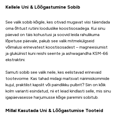
Kellele Uni & Lõõgastumine Sobib
See valik sobib kõigile, kes otivad mugavat viisi täiendada
oma õhtust rutiini looduslike koostisosadega. Kui sinu
päevad on täis kohustusi ja soovid leida rahulikuma
lõpetuse päevale, pakub see valik mitmekülgseid
võimalusi erinevatest koostisosadest – magneesiumist
ja gluküínist kuni reishi seente ja ashwagandha KSM-66
ekstraktini.
Samuti sobib see valik neile, kes eelistavad erinevaid
tootevorme. Kas tahad midagi maitsvat närimiskommide
kujul, praktilist kapslit või paindlikku pulbrit? Siin on kõik
kolm varianti esindatud, nii et leiad kindlasti selle, mis sinu
igapäevasesse harjumusse kõige paremini sobitub.
Millal Kasutada Uni & Lõõgastumise Tooteid