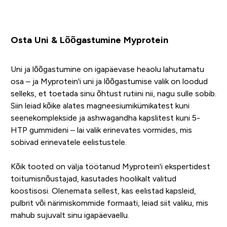
Osta Uni & Lõõgastumine Myprotein
Uni ja lõõgastumine on igapäevase heaolu lahutamatu
osa – ja Myprotein'i uni ja lõõgastumise valik on loodud
selleks, et toetada sinu õhtust rutiini nii, nagu sulle sobib.
Siin leiad kõike alates magneesiumikümikatest kuni
seenekomplekside ja ashwagandha kapslitest kuni 5-
HTP gummideni – lai valik erinevates vormides, mis
sobivad erinevatele eelistustele.
Kõik tooted on välja töötanud Myprotein'i ekspertidest
toitumisnõustajad, kasutades hoolikalt valitud
koostisosi. Olenemata sellest, kas eelistad kapsleid,
pulbrit või närimiskommide formaati, leiad siit valiku, mis
mahub sujuvalt sinu igapäevaellu.