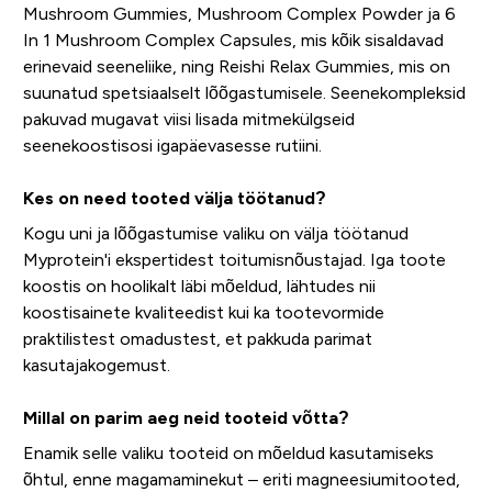
Mushroom Gummies, Mushroom Complex Powder ja 6
In 1 Mushroom Complex Capsules, mis kõik sisaldavad
erinevaid seeneliike, ning Reishi Relax Gummies, mis on
suunatud spetsiaalselt lõõgastumisele. Seenekompleksid
pakuvad mugavat viisi lisada mitmekülgseid
seenekoostisosi igapäevasesse rutiini.
Kes on need tooted välja töötanud?
Kogu uni ja lõõgastumise valiku on välja töötanud
Myprotein'i ekspertidest toitumisnõustajad. Iga toote
koostis on hoolikalt läbi mõeldud, lähtudes nii
koostisainete kvaliteedist kui ka tootevormide
praktilistest omadustest, et pakkuda parimat
kasutajakogemust.
Millal on parim aeg neid tooteid võtta?
Enamik selle valiku tooteid on mõeldud kasutamiseks
õhtul, enne magamaminekut – eriti magneesiumitooted,