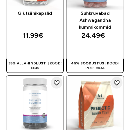
Glütsiinikapslid
Suhkruvabad
Ashwagandha
kummikommid
11.99€‎
24.49€‎
OSTA KOHE
OSTA KOHE
35% ALLAHINDLUST
| KOOD:
45% SOODUSTUS
| KOODI
EE35
POLE VAJA