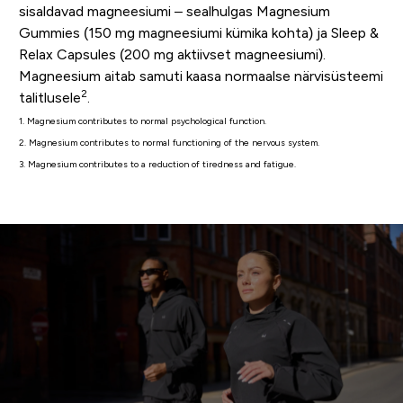
sisaldavad magneesiumi – sealhulgas Magnesium
Gummies (150 mg magneesiumi kümika kohta) ja Sleep &
Relax Capsules (200 mg aktiivset magneesiumi).
Magneesium aitab samuti kaasa normaalse närvisüsteemi
2
talitlusele
.
1. Magnesium contributes to normal psychological function.
2. Magnesium contributes to normal functioning of the nervous system.
3. Magnesium contributes to a reduction of tiredness and fatigue.