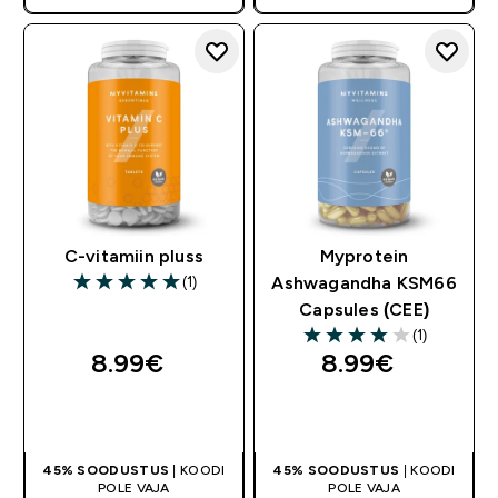
C-vitamiin pluss
Myprotein
(1)
Ashwagandha KSM66
5 out of 5 stars
Capsules (CEE)
(1)
4 out of 5 stars
8.99€‎
8.99€‎
OSTA KOHE
OSTA KOHE
45% SOODUSTUS
| KOODI
45% SOODUSTUS
| KOODI
POLE VAJA
POLE VAJA