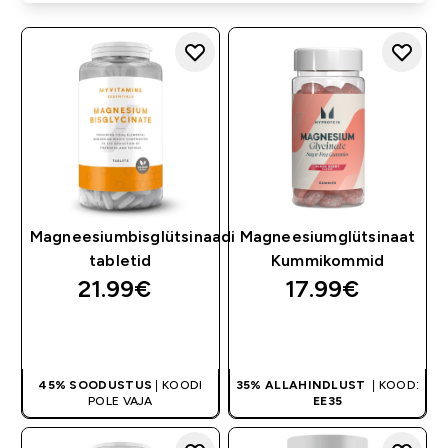
Magneesiumbisglütsinaadi
Magneesiumglütsinaat
tabletid
Kummikommid
21.99€‎
17.99€‎
OSTA KOHE
OSTA KOHE
45% SOODUSTUS
| KOODI
35% ALLAHINDLUST
| KOOD:
POLE VAJA
EE35