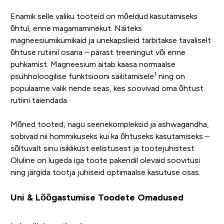
Enamik selle valiku tooteid on mõeldud kasutamiseks
õhtul, enne magamaminekut. Näiteks
magneesiumikümikaid ja unekapslieid tarbitakse tavaliselt
õhtuse rutiinil osana – pärast treeningut või enne
puhkamist. Magneesium aitab kaasa normaalse
1
psühholoogilise funktsiooni säilitamisele
ning on
populaarne valik nende seas, kes soovivad oma õhtust
rutiini täiendada.
Mõned tooted, nagu seenekompleksid ja ashwagandha,
sobivad nii hommikuseks kui ka õhtuseks kasutamiseks –
sõltuvalt sinu isiklikust eelistusest ja tootejuhistest.
Oluline on lugeda iga toote pakendil olevaid soovitusi
ning järgida tootja juhiseid optimaalse kasutuse osas.
Uni & Lõõgastumise Toodete Omadused