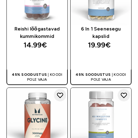
Reishi lõõgastavad
6 In 1 Seenesegu
kummikommid
kapslid
14.99€‎
19.99€‎
OSTA KOHE
OSTA KOHE
45% SOODUSTUS
| KOODI
45% SOODUSTUS
| KOODI
POLE VAJA
POLE VAJA