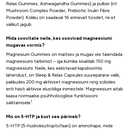
Relax Gummies, Ashwagandha Gummies) ja pulber (nt
Mushroom Complex Powder, Prebiotic Inulin Fibre
Powder). Kokku on saadaval 16 erinevat toodet, nii et
valikut jagub.
Mida soovitate neile, kes soovivad magneesiumi
mugavas vormis?
Magnesium Gummies on maitsev ja mugav viis täiendada
magneesiumi tarbimist – iga kümika sisaldab 150 mg
magneesiumi. Neile, kes eelistavad kapslivormis
lahendust, on Sleep & Relax Capsules suurepärane valik,
pakkudes 200 mg aktiivset magneesiumi ning sobides
eriti hästi aktiivse elustiiliga inimestele. Magneesium aitab
kaasa normaalse psühholoogilise funktsiooni
1
säilitamisele
.
Mis on 5-HTP ja kust see pärineb?
5-HTP (5-hüdroksütrüptofaan) on aminohape, mida