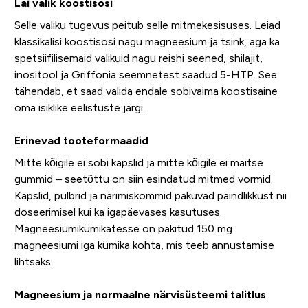
Lai valik koostisosi
Selle valiku tugevus peitub selle mitmekesisuses. Leiad
klassikalisi koostisosi nagu magneesium ja tsink, aga ka
spetsiifilisemaid valikuid nagu reishi seened, shilajit,
inositool ja Griffonia seemnetest saadud 5-HTP. See
tähendab, et saad valida endale sobivaima koostisaine
oma isiklike eelistuste järgi.
Erinevad tooteformaadid
Mitte kõigile ei sobi kapslid ja mitte kõigile ei maitse
gummid – seetõttu on siin esindatud mitmed vormid.
Kapslid, pulbrid ja närimiskommid pakuvad paindlikkust nii
doseerimisel kui ka igapäevases kasutuses.
Magneesiumikümikatesse on pakitud 150 mg
magneesiumi iga kümika kohta, mis teeb annustamise
lihtsaks.
Magneesium ja normaalne närvisüsteemi talitlus