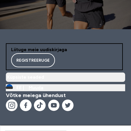
Liituge meie uudiskirjaga
REGISTREERUGE
Küpsiste seaded
EE |
Muuda
Võtke meiega ühendust