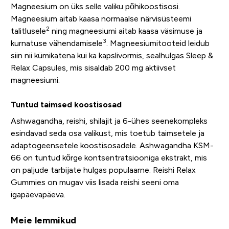
Magneesium on üks selle valiku põhikoostisosi.
Magneesium aitab kaasa normaalse närvisüsteemi
2
talitlusele
ning magneesiumi aitab kaasa väsimuse ja
3
kurnatuse vähendamisele
. Magneesiumitooteid leidub
siin nii kümikatena kui ka kapslivormis, sealhulgas Sleep &
Relax Capsules, mis sisaldab 200 mg aktiivset
magneesiumi.
Tuntud taimsed koostisosad
Ashwagandha, reishi, shilajit ja 6-ühes seenekompleks
esindavad seda osa valikust, mis toetub taimsetele ja
adaptogeensetele koostisosadele. Ashwagandha KSM-
66 on tuntud kõrge kontsentratsiooniga ekstrakt, mis
on paljude tarbijate hulgas populaarne. Reishi Relax
Gummies on mugav viis lisada reishi seeni oma
igapäevapäeva.
Meie lemmikud