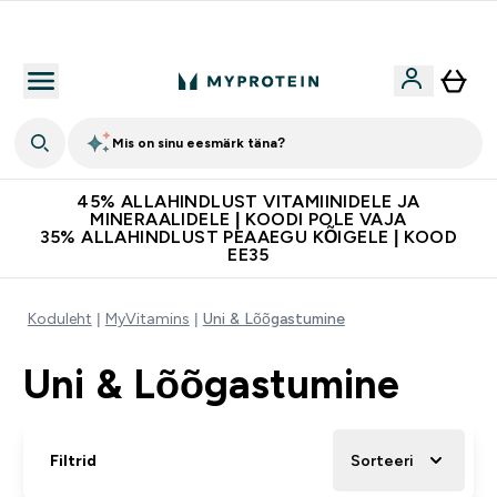
Kvaliteetsus
Mis on sinu eesmärk täna?
45% ALLAHINDLUST VITAMIINIDELE JA
MINERAALIDELE | KOODI POLE VAJA
35% ALLAHINDLUST PEAAEGU KÕIGELE | KOOD
EE35
Koduleht
MyVitamins
Uni & Lõõgastumine
Uni & Lõõgastumine
Filtrid
Sorteeri