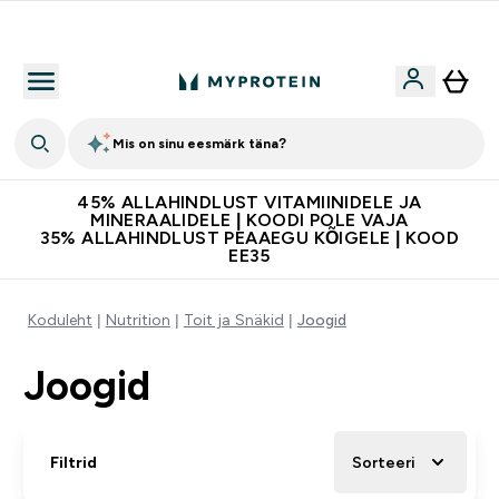
Kvaliteetsus
Mis on sinu eesmärk täna?
45% ALLAHINDLUST VITAMIINIDELE JA
MINERAALIDELE | KOODI POLE VAJA
35% ALLAHINDLUST PEAAEGU KÕIGELE | KOOD
EE35
Koduleht
Nutrition
Toit ja Snäkid
Joogid
Joogid
Filtrid
Sorteeri