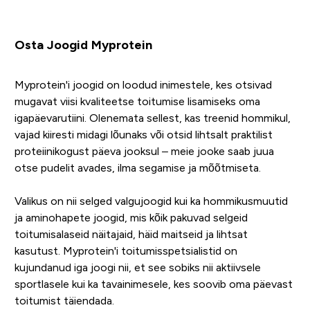
Osta Joogid Myprotein
Myprotein'i joogid on loodud inimestele, kes otsivad
mugavat viisi kvaliteetse toitumise lisamiseks oma
igapäevarutiini. Olenemata sellest, kas treenid hommikul,
vajad kiiresti midagi lõunaks või otsid lihtsalt praktilist
proteiinikogust päeva jooksul – meie jooke saab juua
otse pudelit avades, ilma segamise ja mõõtmiseta.
Valikus on nii selged valgujoogid kui ka hommikusmuutid
ja aminohapete joogid, mis kõik pakuvad selgeid
toitumisalaseid näitajaid, häid maitseid ja lihtsat
kasutust. Myprotein'i toitumisspetsialistid on
kujundanud iga joogi nii, et see sobiks nii aktiivsele
sportlasele kui ka tavainimesele, kes soovib oma päevast
toitumist täiendada.