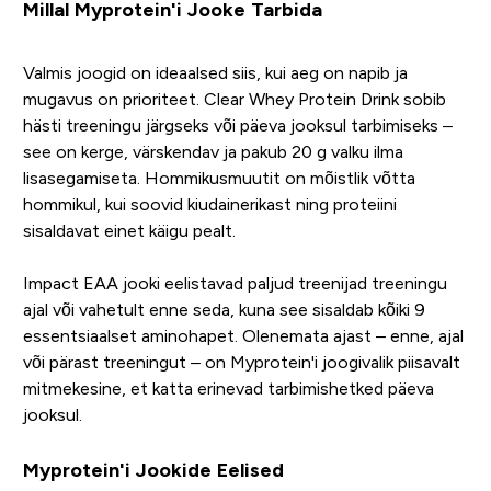
Millal Myprotein'i Jooke Tarbida
Valmis joogid on ideaalsed siis, kui aeg on napib ja
mugavus on prioriteet. Clear Whey Protein Drink sobib
hästi treeningu järgseks või päeva jooksul tarbimiseks –
see on kerge, värskendav ja pakub 20 g valku ilma
lisasegamiseta. Hommikusmuutit on mõistlik võtta
hommikul, kui soovid kiudainerikast ning proteiini
sisaldavat einet käigu pealt.
Impact EAA jooki eelistavad paljud treenijad treeningu
ajal või vahetult enne seda, kuna see sisaldab kõiki 9
essentsiaalset aminohapet. Olenemata ajast – enne, ajal
või pärast treeningut – on Myprotein'i joogivalik piisavalt
mitmekesine, et katta erinevad tarbimishetked päeva
jooksul.
Myprotein'i Jookide Eelised