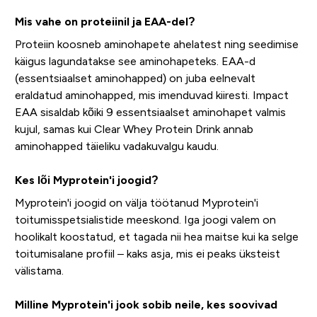
Mis vahe on proteiinil ja EAA-del?
Proteiin koosneb aminohapete ahelatest ning seedimise
käigus lagundatakse see aminohapeteks. EAA-d
(essentsiaalset aminohapped) on juba eelnevalt
eraldatud aminohapped, mis imenduvad kiiresti. Impact
EAA sisaldab kõiki 9 essentsiaalset aminohapet valmis
kujul, samas kui Clear Whey Protein Drink annab
aminohapped täieliku vadakuvalgu kaudu.
Kes lõi Myprotein'i joogid?
Myprotein'i joogid on välja töötanud Myprotein'i
toitumisspetsialistide meeskond. Iga joogi valem on
hoolikalt koostatud, et tagada nii hea maitse kui ka selge
toitumisalane profiil – kaks asja, mis ei peaks üksteist
välistama.
Milline Myprotein'i jook sobib neile, kes soovivad