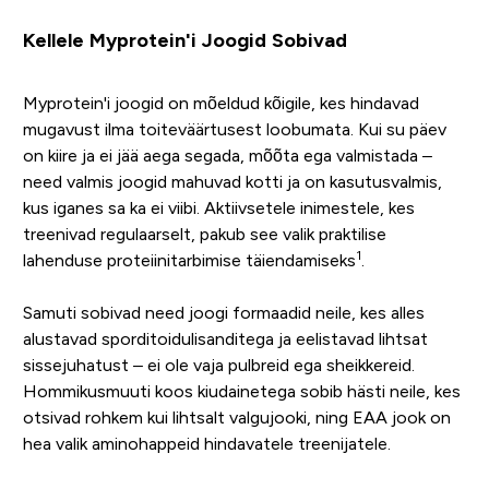
Kellele Myprotein'i Joogid Sobivad
Myprotein'i joogid on mõeldud kõigile, kes hindavad
mugavust ilma toiteväärtusest loobumata. Kui su päev
on kiire ja ei jää aega segada, mõõta ega valmistada –
need valmis joogid mahuvad kotti ja on kasutusvalmis,
kus iganes sa ka ei viibi. Aktiivsetele inimestele, kes
treenivad regulaarselt, pakub see valik praktilise
1
lahenduse proteiinitarbimise täiendamiseks
.
Samuti sobivad need joogi formaadid neile, kes alles
alustavad sporditoidulisanditega ja eelistavad lihtsat
sissejuhatust – ei ole vaja pulbreid ega sheikkereid.
Hommikusmuuti koos kiudainetega sobib hästi neile, kes
otsivad rohkem kui lihtsalt valgujooki, ning EAA jook on
hea valik aminohappeid hindavatele treenijatele.