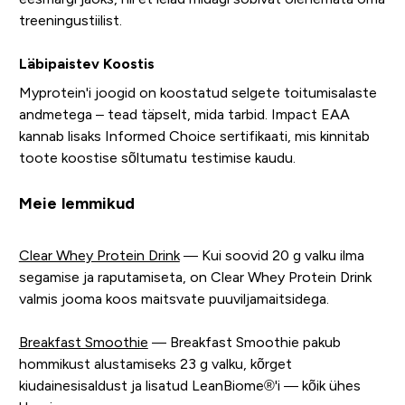
treeningustiilist.
Läbipaistev Koostis
Myprotein'i joogid on koostatud selgete toitumisalaste
andmetega – tead täpselt, mida tarbid. Impact EAA
kannab lisaks Informed Choice sertifikaati, mis kinnitab
toote koostise sõltumatu testimise kaudu.
Meie lemmikud
Clear Whey Protein Drink
— Kui soovid 20 g valku ilma
segamise ja raputamiseta, on Clear Whey Protein Drink
valmis jooma koos maitsvate puuviljamaitsidega.
Breakfast Smoothie
— Breakfast Smoothie pakub
hommikust alustamiseks 23 g valku, kõrget
kiudainesisaldust ja lisatud LeanBiome®'i — kõik ühes