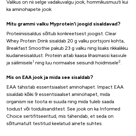
Valikus on nii selge vadakuvalgu jook, hommikusmuuti kui
ka aminohapete jook.
Mitu grammi valku Myprotein'i joogid sisaldavad?
Proteiinisisaldus sõltub konkreetsest joogist. Clear
Whey Protein Drink sisaldab 20 g valku portsjoni kohta,
Breakfast Smoothie pakub 23 g valku ning lisaks rikkalikku
kiudainesisaldust. Proteiin aitab kaasa lihasmassi kasvule
1
2
ja säilimisele
ning luu normaalse seisundi hoidmisele
.
Mis on EAA jook ja mida see sisaldab?
EAA tähistab essentsiaalset aminohapet. Impact EAA
sisaldab kõiki 9 essentsiaalset aminohapet, mida
organism ise toota ei suuda ning mida tuleb saada
toidust või toidulisanditest. See jook on ka Informed
Choice sertifitseeritud, mis tähendab, et seda on
sõltumatult testitud keelatud ainete suhtes.