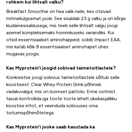
rohkem kui lihtsalt valku?
Breakfast Smoothie on hea valik neile, kes otsivad
mitmekülgsemat jooki. See sisaldab 23 g valku ja on kõrge
kiudainesisaldusega, mis teeb selle lihtsalt valgu joogi
asemel kompleksemaks hommikuseks variandiks. Kui
otsid essentsiaalset aminohappeid, sobib Impact EAA,
mis katab kõik 9 essentsiaalset aminohapet ühes
mugavas joogis.
Kas Myprotein'i joogid sobivad taimetoitlastele?
Konkreetse joogi sobivus taimetoitlastele sõltub selle
koostisest. Clear Whey Protein Drink põhineb
vadakuvalgul, mis on loomset päritolu. Enne ostmist
tasub kontrollida iga toote toote lehelt üksikasjalikku
koostise infot, et veenduda sobivuses oma
toitumispõhimõtetega.
Kas Myprotein'i jooke saab kasutada ka