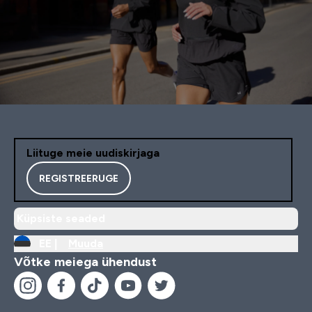
Liituge meie uudiskirjaga
REGISTREERUGE
Küpsiste seaded
EE |
Muuda
Võtke meiega ühendust