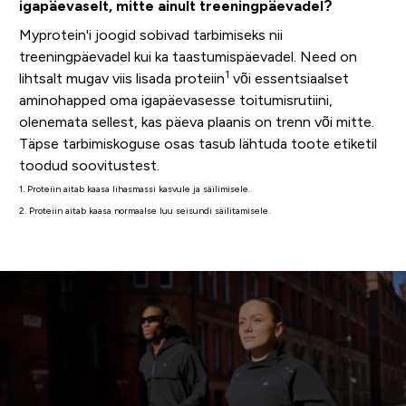
igapäevaselt, mitte ainult treeningpäevadel?
Myprotein'i joogid sobivad tarbimiseks nii
treeningpäevadel kui ka taastumispäevadel. Need on
1
lihtsalt mugav viis lisada proteiin
või essentsiaalset
aminohapped oma igapäevasesse toitumisrutiini,
olenemata sellest, kas päeva plaanis on trenn või mitte.
Täpse tarbimiskoguse osas tasub lähtuda toote etiketil
toodud soovitustest.
1. Proteiin aitab kaasa lihasmassi kasvule ja säilimisele.
2. Proteiin aitab kaasa normaalse luu seisundi säilitamisele.