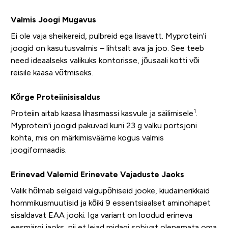
Valmis Joogi Mugavus
Ei ole vaja sheikereid, pulbreid ega lisavett. Myprotein'i
joogid on kasutusvalmis – lihtsalt ava ja joo. See teeb
need ideaalseks valikuks kontorisse, jõusaali kotti või
reisile kaasa võtmiseks.
Kõrge Proteiinisisaldus
1
Proteiin aitab kaasa lihasmassi kasvule ja säilimisele
.
Myprotein'i joogid pakuvad kuni 23 g valku portsjoni
kohta, mis on märkimisväärne kogus valmis
joogiformaadis.
Erinevad Valemid Erinevate Vajaduste Jaoks
Valik hõlmab selgeid valgupõhiseid jooke, kiudainerikkaid
hommikusmuutisid ja kõiki 9 essentsiaalset aminohapet
sisaldavat EAA jooki. Iga variant on loodud erineva
eesmärgi jaoks, nii et leiad midagi sobivat olenemata oma