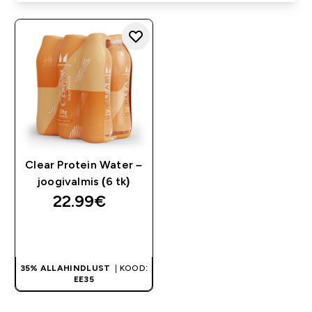
Clear Protein Water –
joogivalmis (6 tk)
22.99€‎
OSTA KOHE
35% ALLAHINDLUST
| KOOD:
EE35