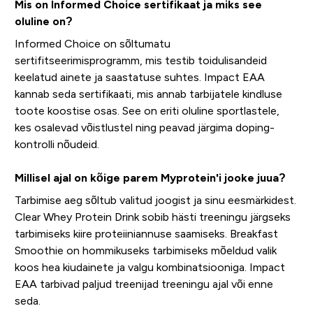
Mis on Informed Choice sertifikaat ja miks see
oluline on?
Informed Choice on sõltumatu
sertifitseerimisprogramm, mis testib toidulisandeid
keelatud ainete ja saastatuse suhtes. Impact EAA
kannab seda sertifikaati, mis annab tarbijatele kindluse
toote koostise osas. See on eriti oluline sportlastele,
kes osalevad võistlustel ning peavad järgima doping-
kontrolli nõudeid.
Millisel ajal on kõige parem Myprotein'i jooke juua?
Tarbimise aeg sõltub valitud joogist ja sinu eesmärkidest.
Clear Whey Protein Drink sobib hästi treeningu järgseks
tarbimiseks kiire proteiiniannuse saamiseks. Breakfast
Smoothie on hommikuseks tarbimiseks mõeldud valik
koos hea kiudainete ja valgu kombinatsiooniga. Impact
EAA tarbivad paljud treenijad treeningu ajal või enne
seda.