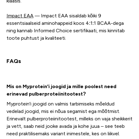
klaasis.
Impact EAA
— Impact EAA sisaldab kõiki 9
essentsiaalseid aminohappeid koos 4:1:1 BCAA-dega
ning kannab Informed Choice sertifikaati, mis kinnitab
toote puhtust ja kvaliteeti.
FAQs
Mis on Myprotein'i joogid ja mille poolest need
erinevad pulberproteiinitootest?
Myprotein'i joogid on valmis tarbimiseks mõeldud
vedelad joogid, mis ei nõua segamist ega mõõtmist.
Erinevalt pulberproteiinitootest, milleks on vaja sheikkerit
ja vett, saab neid jooke avada ja kohe juua – see teeb
need praktilisemaks variant inimestele, kes on liikvel.