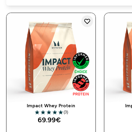
Impact Whey Protein
Im
(3)
5 out of 5 stars
69.99€‎