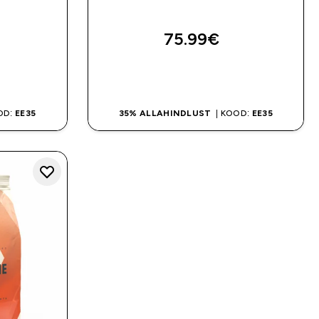
75.99€‎
OSTA KOHE
OD:
EE35
35% ALLAHINDLUST
| KOOD:
EE35