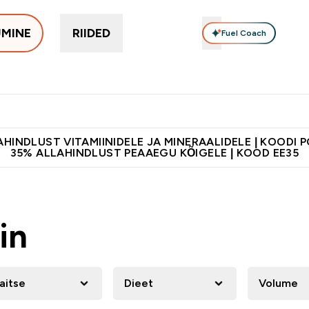
UMINE
RIIDED
Fuel Coach
Toidulisandid
Vitamiinid
Batoonid & Snäkid
Vegan Too
eimad submenu
er Proteiinid submenu
Enter Toidulisandid submenu
Enter Vitamiinid submenu
Enter Batoonid
⌄
⌄
⌄
tele 55€ ja üle
Kvaliteetsus
Lisa 5% allahindlust tellides äpis
HINDLUST VITAMIINIDELE JA MINERAALIDELE | KOODI 
35% ALLAHINDLUST PEAAEGU KÕIGELE | KOOD EE35
in
aitse
Dieet
Volume