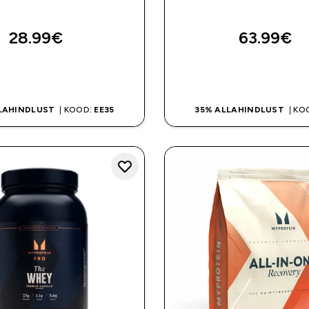
28.99€‎
63.99€‎
OSTA KOHE
OSTA KOHE
LAHINDLUST
| KOOD:
EE35
35% ALLAHINDLUST
| KO