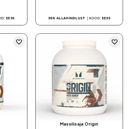
OSTA KOHE
OD:
EE35
35% ALLAHINDLUST
| KOOD:
EE35
Massilisaja Origin