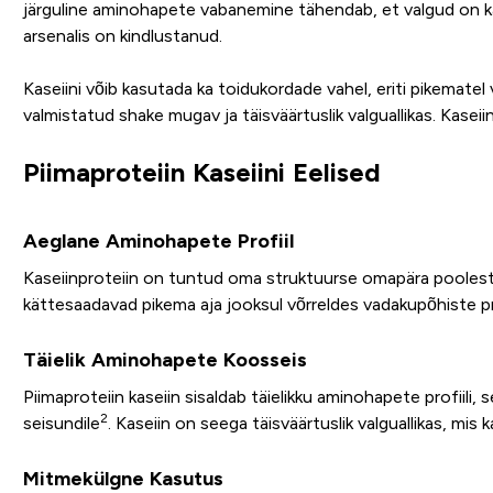
järguline aminohapete vabanemine tähendab, et valgud on kät
arsenalis on kindlustanud.
Kaseiini võib kasutada ka toidukordade vahel, eriti pikematel
valmistatud shake mugav ja täisväärtuslik valguallikas. Kaseiin
Piimaproteiin Kaseiini Eelised
Aeglane Aminohapete Profiil
Kaseiinproteiin on tuntud oma struktuurse omapära pooles
kättesaadavad pikema aja jooksul võrreldes vadakupõhiste pr
Täielik Aminohapete Koosseis
Piimaproteiin kaseiin sisaldab täielikku aminohapete profiili, 
2
seisundile
. Kaseiin on seega täisväärtuslik valguallikas, mi
Mitmekülgne Kasutus