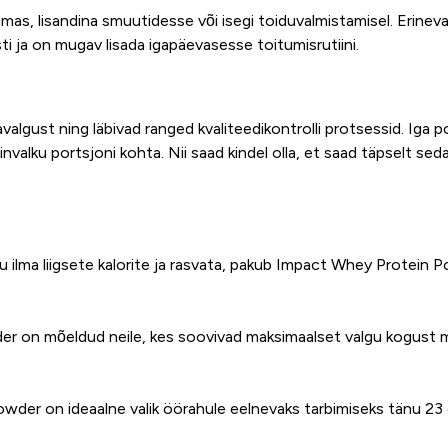
mas, lisandina smuutidesse või isegi toiduvalmistamisel. Erineva
ti ja on mugav lisada igapäevasesse toitumisrutiini.
valgust ning läbivad ranged kvaliteedikontrolli protsessid. Iga 
alku portsjoni kohta. Nii saad kindel olla, et saad täpselt seda,
 ilma liigsete kalorite ja rasvata, pakub Impact Whey Protein Pow
on mõeldud neile, kes soovivad maksimaalset valgu kogust mini
der on ideaalne valik öörahule eelnevaks tarbimiseks tänu 23 g 