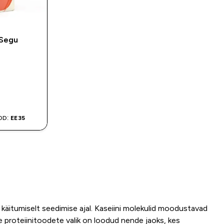
 Segu
OD:
EE35
 käitumiselt seedimise ajal. Kaseiini molekulid moodustavad
e proteiinitoodete valik on loodud nende jaoks, kes