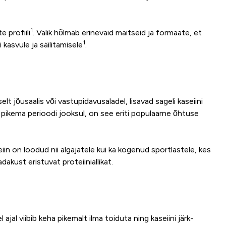
1
 profiili
. Valik hõlmab erinevaid maitseid ja formaate, et
1
 kasvule ja säilitamisele
.
lt jõusaalis või vastupidavusaladel, lisavad sageli kaseiini
 pikema perioodi jooksul, on see eriti populaarne õhtuse
eiin on loodud nii algajatele kui ka kogenud sportlastele, kes
kust eristuvat proteiiniallikat.
al viibib keha pikemalt ilma toiduta ning kaseiini järk-