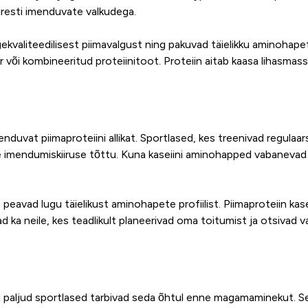
resti imenduvate valkudega.
ekvaliteedilisest piimavalgust ning pakuvad täielikku aminohapete
er või kombineeritud proteiinitoot. Proteiin aitab kaasa lihasmassi
nduvat piimaproteiini allikat. Sportlased, kes treenivad regulaarse
dse imendumiskiiruse tõttu. Kuna kaseiini aminohapped vabanevad
 peavad lugu täielikust aminohapete profiilist. Piimaproteiin kas
 neile, kes teadlikult planeerivad oma toitumist ja otsivad vada
 paljud sportlased tarbivad seda õhtul enne magamaminekut. Sel aj