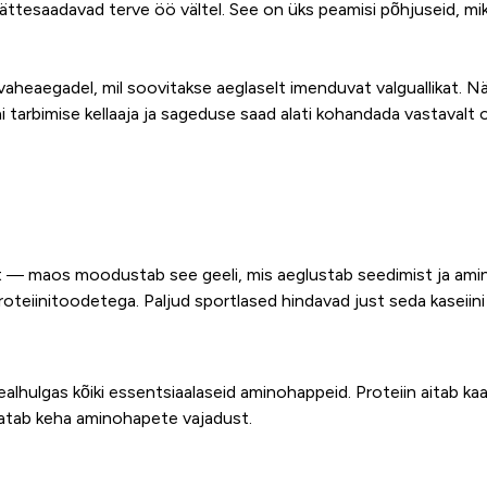
tesaadavad terve öö vältel. See on üks peamisi põhjuseid, miks
 vaheaegadel, mil soovitakse aeglaselt imenduvat valguallikat. N
i tarbimise kellaaja ja sageduse saad alati kohandada vastavalt om
t — maos moodustab see geeli, mis aeglustab seedimist ja ami
oteiinitoodetega. Paljud sportlased hindavad just seda kaseii
sealhulgas kõiki essentsiaalaseid aminohappeid. Proteiin aitab kaa
s katab keha aminohapete vajadust.