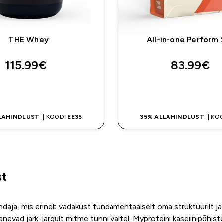
THE Whey
All-in-one Perform
115.99€‎
83.99€‎
OSTA KOHE
OSTA KOHE
LAHINDLUST
| KOOD:
EE35
35% ALLAHINDLUST
| KO
st
ndaja, mis erineb vadakust fundamentaalselt oma struktuurilt ja
evad järk-järgult mitme tunni vältel. Myproteini kaseiinipõhist