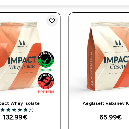
pact Whey Isolate
Aeglaselt Vabanev K
(4)
4.75 out of 5 stars
132.99€‎
65.99€‎