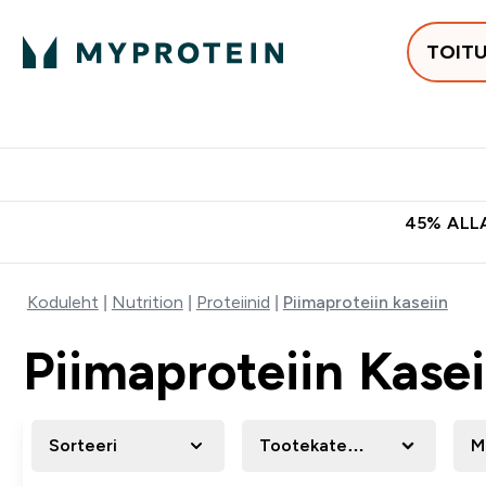
TOIT
Populaarseimad
Proteiinid
Enter Populaars
Ent
⌄
⌄
Tasuta kohaletoomine tellimus
45% ALLA
Koduleht
Nutrition
Proteiinid
Piimaproteiin kaseiin
Piimaproteiin Kasei
Sorteeri
Tootekategooria
M