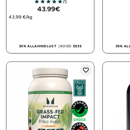
(1)
5 out of 5 stars
43.99€‎
43,99 €‎/kg
OSTA KOHE
35% ALLAHINDLUST
| KOOD:
EE35
35% AL