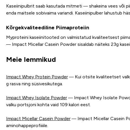
Kaseiinipulbrit saab kasutada mitmeti — shakeina vees või pii
enda maitsele sobivaima variandi. Kaseiinipulber lahustub häs
Kõrgekvaliteediline Piimaproteiin
Myproteini kaseiinitooted on valmistatud kvaliteetsest piima
— Impact Micellar Casein Powder sisaldab näiteks 23g kaseiinv
Meie lemmikud
Impact Whey Protein Powder
— Kui otsite kvaliteetset valku
g rasva ning süsivesikutega.
Impact Whey Isolate Powder
— Impact Whey Isolate Powder 
valku portsjoni kohta vaid 109 kalori eest.
Impact Micellar Casein Powder
— Impact Micellar Casein Pow
aminohappeprofiiiile.