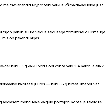
d maitsevariandid Myproteini valikus võimaldavad leida just
portsjon pakub suure valgusisaldusega toitumisel olulist tuge
 mis on pakendil kirjas.
der kuni 23 g valku portsjoni kohta vaid 114 kalori ja alla 2
maalse kaloraaži juures — kuni 26 g kiiresti imenduvat
aeglaselt imenduvale valgule portsjoni kohta ja täielikule