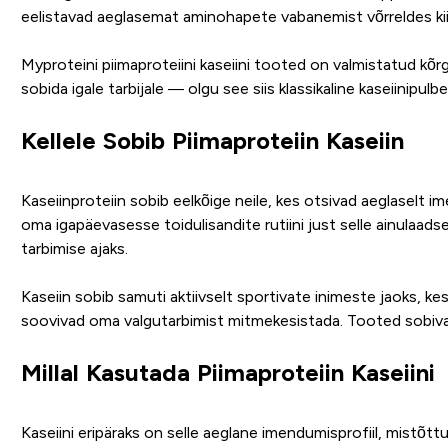
eelistavad aeglasemat aminohapete vabanemist võrreldes kii
Myproteini piimaproteiini kaseiini tooted on valmistatud kõrg
sobida igale tarbijale — olgu see siis klassikaline kaseiinipulb
Kellele Sobib Piimaproteiin Kaseiin
Kaseiinproteiin sobib eelkõige neile, kes otsivad aeglaselt ime
oma igapäevasesse toidulisandite rutiini just selle ainulaa
tarbimise ajaks.
Kaseiin sobib samuti aktiivselt sportivate inimeste jaoks, kes
soovivad oma valgutarbimist mitmekesistada. Tooted sobivad ka
Millal Kasutada Piimaproteiin Kaseiini
Kaseiini eripäraks on selle aeglane imendumisprofiil, mistõttu