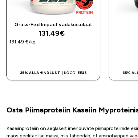
Grass-Fed Impact vadakuisolaat
131.49€‎
131,49 €‎/kg
OSTA KOHE
35% ALLAHINDLUST
| KOOD:
EE35
35% AL
Osta Piimaproteiin Kaseiin Myproteini
Kaseiinproteiin on aeglaselt imenduvate piimaproteiinide esi
maos geelitaolise massi, mis tähendab, et aminohapped vaban