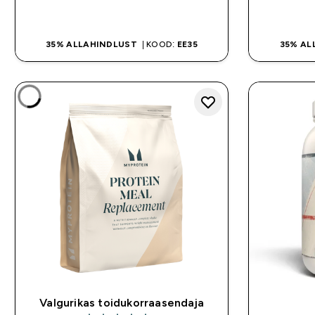
OSTA KOHE
35% ALLAHINDLUST
| KOOD:
EE35
35% AL
Valgurikas toidukorraasendaja