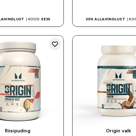
OSTA KOHE
OSTA KOHE
LAHINDLUST
| KOOD:
EE35
35% ALLAHINDLUST
| KO
Riisipuding
Origin valk