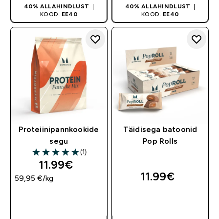
40% ALLAHINDLUST
|
40% ALLAHINDLUST
|
KOOD:
EE40
KOOD:
EE40
Proteiinipannkookide
Täidisega batoonid
segu
Pop Rolls
(1)
5 out of 5 stars
11.99€‎
11.99€‎
59,95 €‎/kg
OSTA KOHE
OSTA KOHE