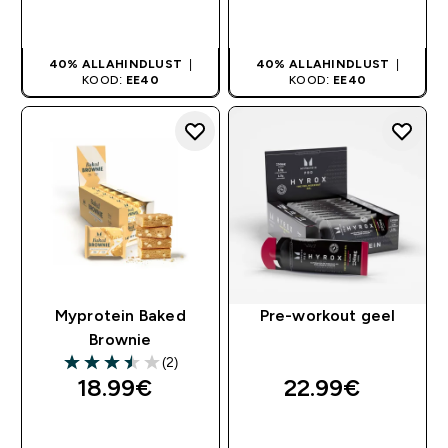
OSTA KOHE
OSTA KOHE
40% ALLAHINDLUST
|
40% ALLAHINDLUST
|
KOOD:
EE40
KOOD:
EE40
Myprotein Baked
Pre-workout geel
Brownie
(2)
3.5 out of 5 stars
18.99€‎
22.99€‎
OSTA KOHE
OSTA KOHE