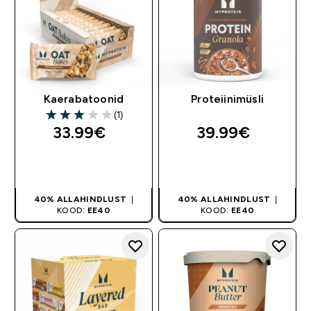
Kaerabatoonid
Proteiinimüsli
(1)
3 out of 5 stars
33.99€‎
39.99€‎
OSTA KOHE
OSTA KOHE
40% ALLAHINDLUST
|
40% ALLAHINDLUST
|
KOOD:
EE40
KOOD:
EE40