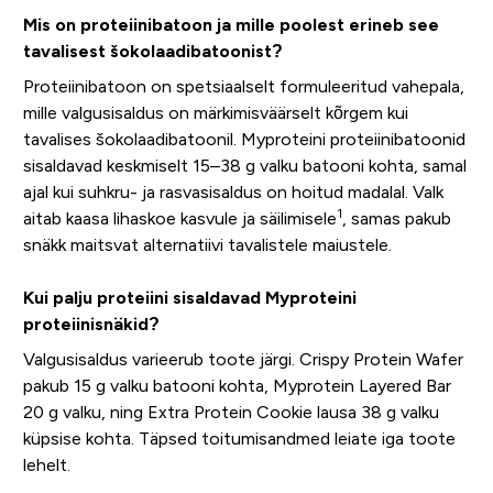
Mis on proteiinibatoon ja mille poolest erineb see
tavalisest šokolaadibatoonist?
Proteiinibatoon on spetsiaalselt formuleeritud vahepala,
mille valgusisaldus on märkimisväärselt kõrgem kui
tavalises šokolaadibatoonil. Myproteini proteiinibatoonid
sisaldavad keskmiselt 15–38 g valku batooni kohta, samal
ajal kui suhkru- ja rasvasisaldus on hoitud madalal. Valk
1
aitab kaasa lihaskoe kasvule ja säilimisele
, samas pakub
snäkk maitsvat alternatiivi tavalistele maiustele.
Kui palju proteiini sisaldavad Myproteini
proteiinisnäkid?
Valgusisaldus varieerub toote järgi. Crispy Protein Wafer
pakub 15 g valku batooni kohta, Myprotein Layered Bar
20 g valku, ning Extra Protein Cookie lausa 38 g valku
küpsise kohta. Täpsed toitumisandmed leiate iga toote
lehelt.