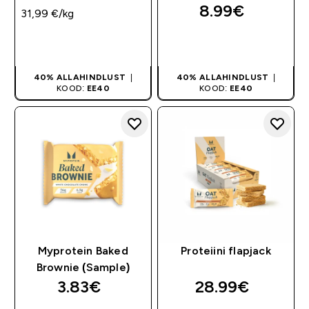
8.99€‎
31,99 €‎/kg
OSTA KOHE
OSTA KOHE
40% ALLAHINDLUST
|
40% ALLAHINDLUST
|
KOOD:
EE40
KOOD:
EE40
Myprotein Baked
Proteiini flapjack
Brownie (Sample)
3.83€‎
28.99€‎