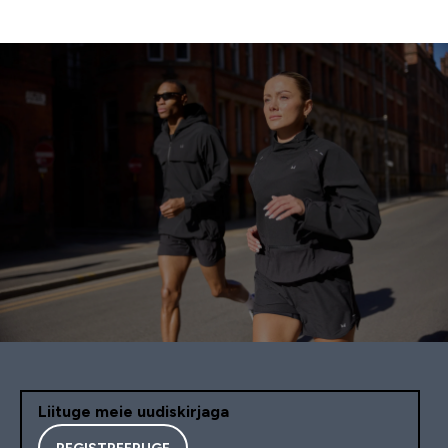
Liituge meie uudiskirjaga
REGISTREERUGE