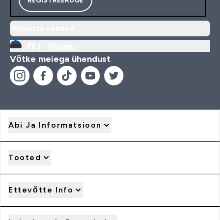
Küpsiste seaded
EE |
Muuda
Võtke meiega ühendust
Abi Ja Informatsioon
Tooted
Ettevõtte Info