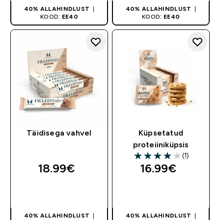
40% ALLAHINDLUST
|
40% ALLAHINDLUST
|
KOOD:
EE40
KOOD:
EE40
Täidisega vahvel
Küpsetatud
proteiiniküpsis
(1)
4 out of 5 stars
18.99€‎
16.99€‎
OSTA KOHE
OSTA KOHE
40% ALLAHINDLUST
|
40% ALLAHINDLUST
|