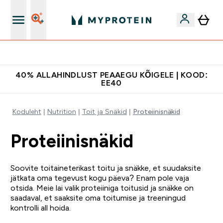
Lisa 5% allahindlust tellides äpis
40% ALLAHINDLUST PEAAEGU KÕIGELE | KOOD:
EE40
Koduleht
Nutrition
Toit ja Snäkid
Proteiinisnäkid
Proteiinisnäkid
Soovite toitaineterikast toitu ja snäkke, et suudaksite
jätkata oma tegevust kogu päeva? Enam pole vaja
otsida. Meie lai valik proteiiniga toitusid ja snäkke on
saadaval, et saaksite oma toitumise ja treeningud
kontrolli all hoida.