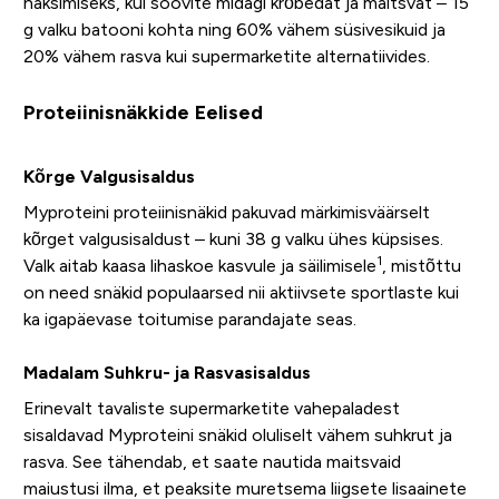
näksimiseks, kui soovite midagi krõbedat ja maitsvat – 15
g valku batooni kohta ning 60% vähem süsivesikuid ja
20% vähem rasva kui supermarketite alternatiivides.
Proteiinisnäkkide Eelised
Kõrge Valgusisaldus
Myproteini proteiinisnäkid pakuvad märkimisväärselt
kõrget valgusisaldust – kuni 38 g valku ühes küpsises.
1
Valk aitab kaasa lihaskoe kasvule ja säilimisele
, mistõttu
on need snäkid populaarsed nii aktiivsete sportlaste kui
ka igapäevase toitumise parandajate seas.
Madalam Suhkru- ja Rasvasisaldus
Erinevalt tavaliste supermarketite vahepaladest
sisaldavad Myproteini snäkid oluliselt vähem suhkrut ja
rasva. See tähendab, et saate nautida maitsvaid
maiustusi ilma, et peaksite muretsema liigsete lisaainete