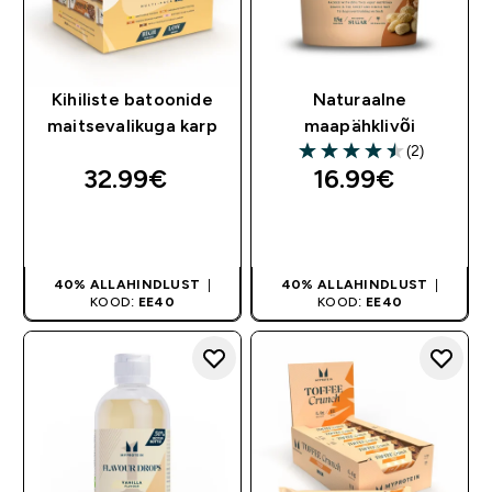
Kihiliste batoonide
Naturaalne
maitsevalikuga karp
maapähklivõi
(2)
4.5 out of 5 stars
32.99€‎
16.99€‎
OSTA KOHE
OSTA KOHE
40% ALLAHINDLUST
|
40% ALLAHINDLUST
|
KOOD:
EE40
KOOD:
EE40