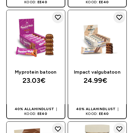
KOOD:
EE40
KOOD:
EE40
Myprotein batoon
Impact valgubatoon
23.03€‎
24.99€‎
OSTA KOHE
OSTA KOHE
40% ALLAHINDLUST
|
40% ALLAHINDLUST
|
KOOD:
EE40
KOOD:
EE40