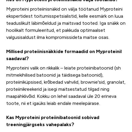
Myproteini proteiinisnäkid on välja töötanud Myproteini
ekspertidest toitumisspetsialistid, kelle eesmärk on luua
teaduslikult läbimõeldud ja maitsvad tooted. Iga snäkk on
hoolikalt formuleeritud, et pakkuda optimaalset
valgusisaldust ilma kompromissideta maitse osas.
Millised proteiinisnäkkide formaadid on Myproteinil
saadaval?
Myproteini valik on rikkalik – leiate proteiinibatoonid (sh
mitmekihilised batoonid ja täidisega batoonid),
proteiiniküpsised, krõbedad vahvlid, brownie'sid, granolat,
proteiinikreekerid ja isegi maitsestatud tilgad ning
maapähklivõid. Kokku on lehel saadaval üle 20 erineva
toote, nii et igaüks leiab endale meelepärase.
Kas Myproteini proteiinibatoonid sobivad
treeningjärgseks vahepalaks?