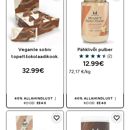
Veganile sobiv
Pähklivõi pulber
(2)
topeltšokolaadikook.
4.5 out of 5 stars
12.99€‎
32.99€‎
72,17 €‎/kg
OSTA KOHE
OSTA KOHE
40% ALLAHINDLUST
|
40% ALLAHINDLUST
|
KOOD:
EE40
KOOD:
EE40