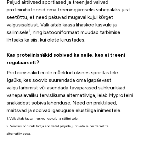
Paljud aktiivsed sportlased ja treenijad valivad
proteiinibatoonid oma treeningjärgseks vahepalaks just
seetõttu, et need pakuvad mugaval kujul kõrget
valgusisaldust. Valk aitab kaasa lihaskoe kasvule ja
1
säilimisele
, ning batooniformaat muudab tarbimise
lihtsaks ka siis, kui olete kiirustades.
Kas proteiinisnäkid sobivad ka neile, kes ei treeni
regulaarselt?
Proteiinisnäkid ei ole mõeldud üksnes sportlastele.
Igaüks, kes soovib suurendada oma igapäevast
valgutarbimist või asendada tavapärased suhkrurikkad
vahepalavaliku tervislikuma alternatiiviga, leiab Myproteini
snäkkidest sobiva lahenduse. Need on praktilised,
maitsvad ja sobivad igasuguse elustiiliga inimestele.
1. Valk aitab kaasa lihaskoe kasvule ja säilimisele.
2. Võrdlus põhineb tootja andmetel paljude juhtivate supermarketite
alternatiividega.