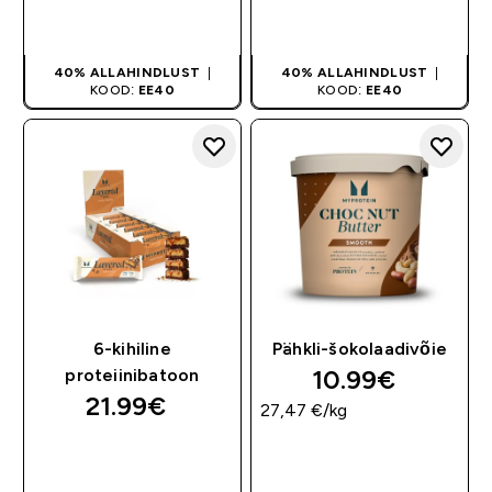
OSTA KOHE
OSTA KOHE
40% ALLAHINDLUST
|
40% ALLAHINDLUST
|
KOOD:
EE40
KOOD:
EE40
6-kihiline
Pähkli-šokolaadivõie
10.99€‎
proteiinibatoon
21.99€‎
27,47 €‎/kg
OSTA KOHE
OSTA KOHE