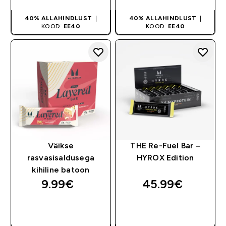
40% ALLAHINDLUST
|
40% ALLAHINDLUST
|
KOOD:
EE40
KOOD:
EE40
Väikse
THE Re-Fuel Bar –
rasvasisaldusega
HYROX Edition
kihiline batoon
9.99€‎
45.99€‎
OSTA KOHE
OSTA KOHE