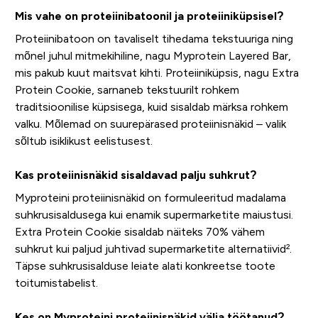
Mis vahe on proteiinibatoonil ja proteiiniküpsisel?
Proteiinibatoon on tavaliselt tihedama tekstuuriga ning
mõnel juhul mitmekihiline, nagu Myprotein Layered Bar,
mis pakub kuut maitsvat kihti. Proteiiniküpsis, nagu Extra
Protein Cookie, sarnaneb tekstuurilt rohkem
traditsioonilise küpsisega, kuid sisaldab märksa rohkem
valku. Mõlemad on suurepärased proteiinisnäkid – valik
sõltub isiklikust eelistusest.
Kas proteiinisnäkid sisaldavad palju suhkrut?
Myproteini proteiinisnäkid on formuleeritud madalama
suhkrusisaldusega kui enamik supermarketite maiustusi.
Extra Protein Cookie sisaldab näiteks 70% vähem
suhkrut kui paljud juhtivad supermarketite alternatiivid².
Täpse suhkrusisalduse leiate alati konkreetse toote
toitumistabelist.
Kes on Myproteini proteiinisnäkid välja töötanud?