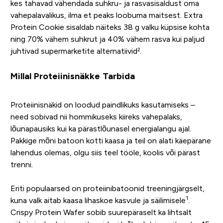
kes tahavad vähendada suhkru- ja rasvasisaldust oma
vahepalavalikus, ilma et peaks loobuma maitsest. Extra
Protein Cookie sisaldab näiteks 38 g valku küpsise kohta
ning 70% vähem suhkrut ja 40% vähem rasva kui paljud
juhtivad supermarketite alternatiivid².
Millal Proteiinisnäkke Tarbida
Proteiinisnäkid on loodud paindlikuks kasutamiseks –
need sobivad nii hommikuseks kiireks vahepalaks,
lõunapausiks kui ka pärastlõunasel energialangu ajal.
Pakkige mõni batoon kotti kaasa ja teil on alati käepärane
lahendus olemas, olgu siis teel tööle, koolis või pärast
trenni.
Eriti populaarsed on proteiinibatoonid treeningjärgselt,
1
kuna valk aitab kaasa lihaskoe kasvule ja säilimisele
.
Crispy Protein Wafer sobib suurepäraselt ka lihtsalt