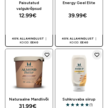
Paisutatud
Energy Geel Elite
valgukrõpsud
12.99€‎
39.99€‎
OSTA KOHE
OSTA KOHE
40% ALLAHINDLUST
|
40% ALLAHINDLUST
|
KOOD:
EE40
KOOD:
EE40
Naturaalne Mandlivõi
Suhkruvaba siirup
31.99€‎
(1)
5 out of 5 stars