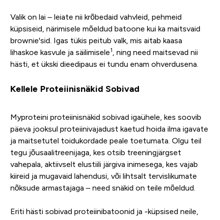
Valik on lai – leiate nii krõbedaid vahvleid, pehmeid
küpsiseid, närimisele mõeldud batoone kui ka maitsvaid
brownie'sid. Igas tükis peitub valk, mis aitab kaasa
1
lihaskoe kasvule ja säilimisele
, ning need maitsevad nii
hästi, et ükski dieedipaus ei tundu enam ohverdusena.
Kellele Proteiinisnäkid Sobivad
Myproteini proteiinisnäkid sobivad igaühele, kes soovib
päeva jooksul proteiinivajadust kaetud hoida ilma igavate
ja maitsetutel toidukordade peale toetumata. Olgu teil
tegu jõusaalitreenijaga, kes otsib treeningjärgset
vahepala, aktiivselt elustiili järgiva inimesega, kes vajab
kiireid ja mugavaid lahendusi, või lihtsalt tervislikumate
nõksude armastajaga – need snäkid on teile mõeldud.
Eriti hästi sobivad proteiinibatoonid ja -küpsised neile,