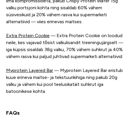
ilma kompromissideta, pakub Crispy Protein Wafer 15g
valku portsjoni kohta ning sisaldab 60% vähem
süsivesikuid ja 20% vähem rasva kui supermarketi
alternatiivid — viies erinevas maitses.
Extra Protein Cookie
— Extra Protein Cookie on loodud
neile, kes vajavad tõsist valkulisandit treeningujärgselt —
iga küpsis sisaldab 38g valku, 70% vähem suhkrut ja 40%
vähem rasva kui paljud juhtivad supermarketi alternatiivid.
Myprotein Layered Bar
— Myprotein Layered Bar eristub
kuue erineva maitse- ja tekstuurikihiga ning pakub 20g
valku ja vähem kui pool teelusikatäit suhkrut iga
batoonikese kohta.
FAQs