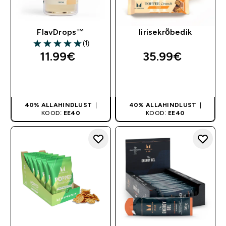
FlavDrops™
Iirisekrõbedik
(1)
5 out of 5 stars
11.99€‎
35.99€‎
OSTA KOHE
OSTA KOHE
40% ALLAHINDLUST
|
40% ALLAHINDLUST
|
KOOD:
EE40
KOOD:
EE40