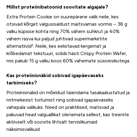
Millist proteiinibatoonid soovitate algajale?
Extra Protein Cookie on suurepärane valik neile, kes
otsivad kõrget valgusisaldust maitsvamas vormis – 38 g
valku küpsise kohta ning 70% vähem suhkrut ja 40%
vähem rasva kui paljud juhtivad supermarketite
alternatiivid². Neile, kes eelistavad kergemat ja
krõbedamat tekstuuri, sobib hästi Crispy Protein Wafer,
mis pakub 15 g valku koos 60% vähemate süsivesikutega.
Kas proteiinisnäkid sobivad igapäevaseks
tarbimiseks?
Proteiinisnäkid on mõeldud täiendama tasakaalustatud ja
mitmekesist toitumist ning sobivad igapäevaseks
vahepala valikuks. Need on praktilised, maitsvad ja
pakuvad head valguallikat olenemata sellest, kas treenite
aktiivselt või soovite lihtsalt tervislikumaid
näksimisvalikuid.