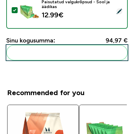
Paisutatud valgukrõpsud - Sool ja
äädikas
Vali see toode - Paisutatud valgukrõpsud - Sool ja äädi
12.99€‎
Sinu kogusumma:
94,97 €‎
Lisa need oma rutiini
Recommended for you