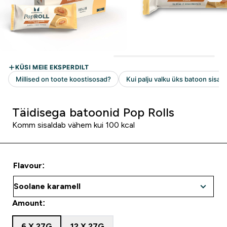
Täidisega batoonid Pop Rolls
Komm sisaldab vähem kui 100 kcal
Flavour:
Amount:
6 X 27G
12 X 27G