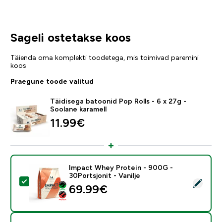
Sageli ostetakse koos
Täienda oma komplekti toodetega, mis toimivad paremini
koos
Praegune toode valitud
Täidisega batoonid Pop Rolls - 6 x 27g -
Soolane karamell
11.99€‎
Impact Whey Protein - 900G -
30Portsjonit - Vanilje
Vali see toode - Impact Whey Protein - 900G - 30Ports
69.99€‎