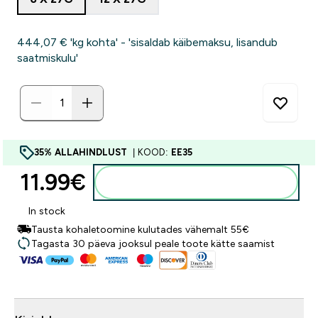
444,07 €‎ 'kg kohta' - 'sisaldab käibemaksu, lisandub
saatmiskulu'
35% ALLAHINDLUST
| KOOD:
EE35
11.99€‎
Lisa ostukorvi
In stock
Tausta kohaletoomine kulutades vähemalt 55€
Tagasta 30 päeva jooksul peale toote kätte saamist