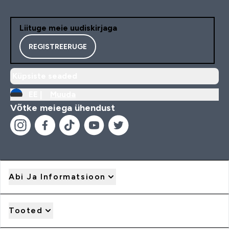
Liituge meie uudiskirjaga
REGISTREERUGE
Küpsiste seaded
EE |
Muuda
Võtke meiega ühendust
Abi Ja Informatsioon
Tooted