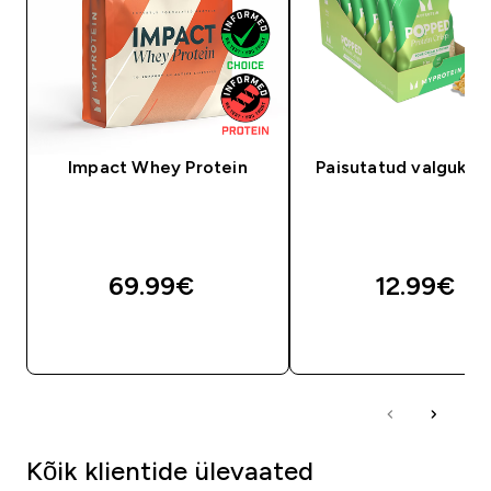
Impact Whey Protein
Paisutatud valgukrõ
69.99€‎
12.99€‎
OSTA KOHE
OSTA KOHE
Kõik klientide ülevaated