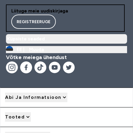
Liituge meie uudiskirjaga
REGISTREERUGE
Küpsiste seaded
EE |
Muuda
Võtke meiega ühendust
Abi Ja Informatsioon
Tooted