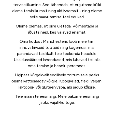
terviseliikumine. See tähendab, et ergutame kõiki
elama tervislikumalt ning aktiivsemalt - ning oleme
selle saavutamise teel edukad.
Oleme olemas, et piire ületada. Võimestada ja
jõusta neid, kes vajavad enamat.
Oma kodust Manchesteris loob meie tiim
innovatiivseid tooteid ning kogemusi, mis
parandavad täielikult teie teekonda heaolule.
Usaldusväärsed lahendused, mis lubavad teil olla
oma tervise ja heaolu peremees.
Ligipääs kõrgekvaliteedilisele toitumisele peaks
olema kättesaadav kõigile. Köögiviljad, flexi, vegan,
laktoosi- või gluteenivaba, abi jagub kõigile.
Teie määrate eesmärgi. Meie pakume eesmärgi
jaoks vajalikku tuge.