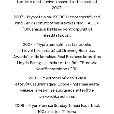
toodete eest auhindu saanud alates aastast
2007.
2007 - Myprotein sai ISO9001 tootesertifikaadi
ning GMP (Toitutootmispraktika) ning HACCP
(Ohuanalüüsi kriitilised kontrollpunktid)
akreditatsiooni.
2007 - Myprotein valiti aasta nooreks
ettevõtteks prestiižsel Growing Business
Awards'il, mille korraldas Real Business koostöös
Lloyds Bankiga ja mida toetas Briti Tööstuse
Konföderatsioon (CBI).
2009 - Myprotein võidab riiklikul
ettevõtlusauhinnagalal Loode-Inglismaa aasta
väikese ja keskmise suurusega ettevõtte
piirkondliku auhinna.
2009 - Myprotein sai Sunday Timesi Fast Track
100 nimistus 21. koha.