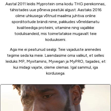
Aastal 2011 leidis Myprotein oma kodu THG perekonnas,
tähistades uue põneva peatüki algust. Aastaks 2016
olime uhkusega võtnud maailma juhtiva online
sporditoitude brändi nime, pakkudes võrreldamatu
kvaliteediga proteiini, vitamiine ning vajalikke
toidulisandeid, mis toimetatakse mugavalt teie
koduukseni.
Aga me ei peatunud sealgi. Teie vajaduste arenedes
tegime seda ka meie. Laiendasime oma valikut, et selles
leiduks MP, Myvitamins, Myvegan ja MyPRO, tagades, et
kui midagi vajate, oleme olemas. Igal sammul, iga
kordusega.