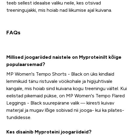
teeb sellest ideaalse valiku neile, kes otsivad
treeningujakki, mis hoiab nad liikumise ajal kuivana.
FAQs
Millised joogariided naistele on Myproteinilt kõige
populaarsemad?
MP Women's Tempo Shorts - Black on üks kindlaid
lemmikuid tänu ristuvale vöökohale ja higijuhtivale
kangale, mis hoiab sind kuivana kogu treeningu vältel. Kui
eelistad pikemaid pükse, on MP Women's Tempo Flared
Leggings - Black suurepärane valik — kiiresti kuivav
materjal ja mugav lõige sobivad nii jooga- kui ka pilates-
tundidesse.
Kes disainib Myproteini joogariideid?