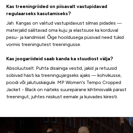
Kas treeningriided on piisavalt vastupidavad
regulaarseks kasutamiseks?
Jah. Kangas on valitud vastupidavust silmas pidades —
materjalid säilitavad oma kuju ja elastsuse ka korduval
pesu- ja kandmisel. Õige hooldusega püsivad need tükid
vormis treeningutest treeningusse.
Kas joogariideid saab kanda ka stuudiost välja?
Absoluutselt. Puhta disainiga vestid, jakid ja retuusid
sobivad hästi ka treeningujärgseks ajaks — kohvikusse,
poodi või jalutuskäigule. MP Women's Tempo Cropped
Jacket - Black on näiteks suurepärane kihtimisvalik pärast
treeningut, juhtes niiskust eemale ja kuivades kiiresti.