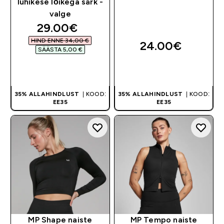
lühikese lõikega särk -
valge
discounted price
29.00€‎
HIND ENNE 34,00 €‎
24.00€‎
SÄÄSTA 5,00 €‎
OSTA KOHE
OSTA KOHE
35% ALLAHINDLUST
| KOOD:
35% ALLAHINDLUST
| KOOD:
EE35
EE35
MP Shape naiste
MP Tempo naiste