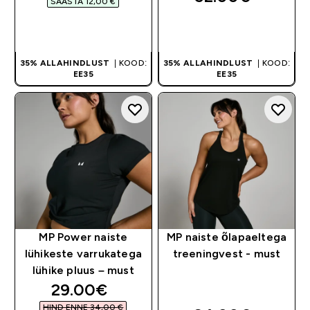
SÄÄSTA 12,00 €‎
OSTA KOHE
OSTA KOHE
35% ALLAHINDLUST
| KOOD:
35% ALLAHINDLUST
| KOOD:
EE35
EE35
MP Power naiste
MP naiste õlapaeltega
lühikeste varrukatega
treeningvest - must
lühike pluus – must
discounted price
29.00€‎
HIND ENNE 34,00 €‎