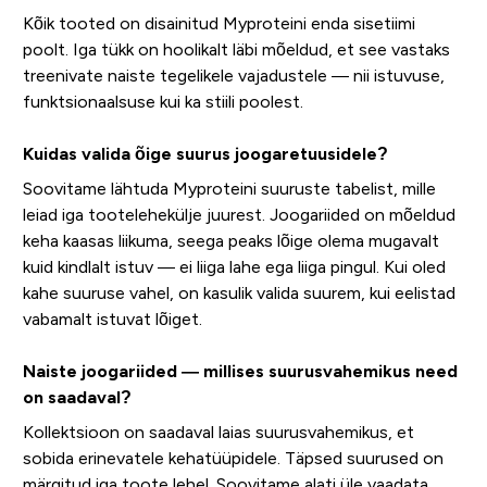
Kõik tooted on disainitud Myproteini enda sisetiimi
poolt. Iga tükk on hoolikalt läbi mõeldud, et see vastaks
treenivate naiste tegelikele vajadustele — nii istuvuse,
funktsionaalsuse kui ka stiili poolest.
Kuidas valida õige suurus joogaretuusidele?
Soovitame lähtuda Myproteini suuruste tabelist, mille
leiad iga tootelehekülje juurest. Joogariided on mõeldud
keha kaasas liikuma, seega peaks lõige olema mugavalt
kuid kindlalt istuv — ei liiga lahe ega liiga pingul. Kui oled
kahe suuruse vahel, on kasulik valida suurem, kui eelistad
vabamalt istuvat lõiget.
Naiste joogariided — millises suurusvahemikus need
on saadaval?
Kollektsioon on saadaval laias suurusvahemikus, et
sobida erinevatele kehatüüpidele. Täpsed suurused on
märgitud iga toote lehel. Soovitame alati üle vaadata