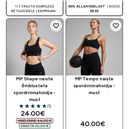
1+1 TASUTA SEAMLESS
35% ALLAHINDLUST
| KOOD:
RETUUSIDELE | KAMPAANIA
EE35
KEHTIB VALITUD TOODETELE
MP Shape naiste
MP Tempo naiste
õmblusteta
spordirinnahoidja -
spordirinnahoidja -
must
must
(1)
5 out of 5 stars
discounted price
24.00€‎
HIND ENNE 44,00 €‎
40.00€‎
SÄÄSTA 20,00 €‎