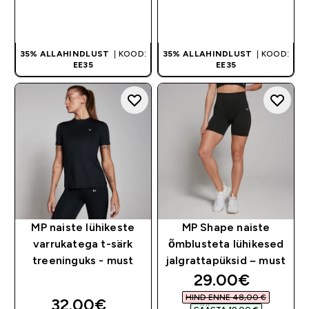
OSTA KOHE
OSTA KOHE
35% ALLAHINDLUST
| KOOD:
35% ALLAHINDLUST
| KOOD:
EE35
EE35
MP naiste lühikeste
MP Shape naiste
varrukatega t-särk
õmblusteta lühikesed
treeninguks - must
jalgrattapüksid – must
discounted pri
29.00€‎
HIND ENNE 48,00 €‎
32.00€‎