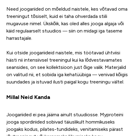
Need joogariided on mõeldud naistele, kes võtavad oma
treeningut tõsiselt, kuid ei taha ohverdada stiili
mugavuse nimel. Ükskõik, kas oled alles jooga algaja või
käid regulaarselt stuudios — siin on midagi iga taseme
harrastajale.
Kui otside joogariideid naistele, mis töötavad ühtviisi
hästi nii intensiivsel treeningul kui ka lõdvestavamates
seansides, on see kollektsioon just õige valik. Materjalid
on valitud nii, et sobida iga kehatüübiga — venivad kõigis
suundades ja istuvad ilusti paigal kogu treeningu vältel.
Millal Neid Kanda
Joogariided ei pea jääma ainult stuudiosse. Myproteini
jooga spordiriided sobivad täiuslikult hommikuseks
joogaks kodus, pilates-tundideks, venitamiseks pärast