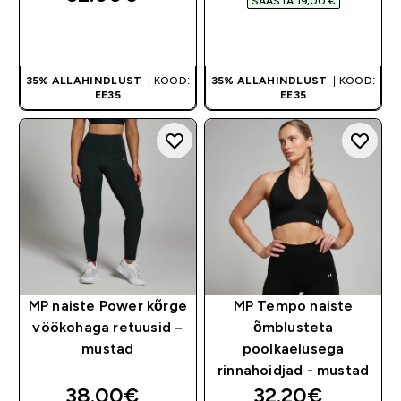
SÄÄSTA 19,00 €‎
OSTA KOHE
OSTA KOHE
35% ALLAHINDLUST
| KOOD:
35% ALLAHINDLUST
| KOOD:
EE35
EE35
MP naiste Power kõrge
MP Tempo naiste
vöökohaga retuusid –
õmblusteta
mustad
poolkaelusega
rinnahoidjad - mustad
discounted price
discounted pri
38.00€‎
32.20€‎