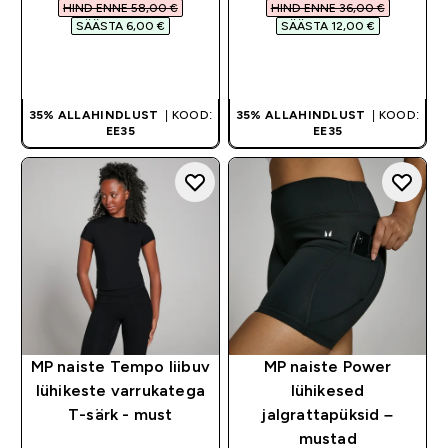
HIND ENNE 58,00 €‎
HIND ENNE 36,00 €‎
SÄÄSTA 6,00 €‎
SÄÄSTA 12,00 €‎
OSTA KOHE
OSTA KOHE
35% ALLAHINDLUST
| KOOD:
35% ALLAHINDLUST
| KOOD:
EE35
EE35
MP naiste Tempo liibuv
MP naiste Power
lühikeste varrukatega
lühikesed
T-särk - must
jalgrattapüksid –
mustad