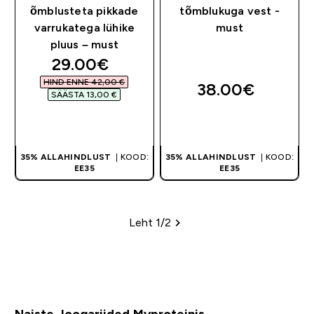
õmblusteta pikkade
tõmblukuga vest -
varrukatega lühike
must
pluus – must
discounted price
29.00€‎
HIND ENNE 42,00 €‎
38.00€‎
SÄÄSTA 13,00 €‎
OSTA KOHE
OSTA KOHE
35% ALLAHINDLUST
| KOOD:
35% ALLAHINDLUST
| KOOD:
EE35
EE35
Leht 1/2
Leheküljed
Naiste Joogariided Myproteinis