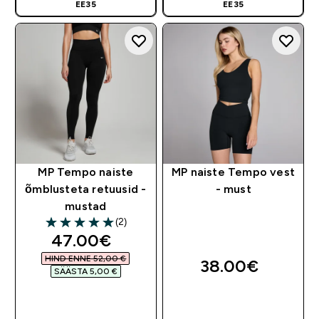
EE35
EE35
MP Tempo naiste
MP naiste Tempo vest
õmblusteta retuusid -
- must
mustad
(2)
5 out of 5 stars
discounted price
47.00€‎
HIND ENNE 52,00 €‎
38.00€‎
SÄÄSTA 5,00 €‎
OSTA KOHE
OSTA KOHE