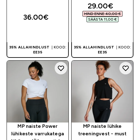
discounted pri
29.00€‎
HIND ENNE 40,00 €‎
36.00€‎
SÄÄSTA 11,00 €‎
OSTA KOHE
OSTA KOHE
35% ALLAHINDLUST
| KOOD:
35% ALLAHINDLUST
| KOOD:
EE35
EE35
MP naiste Power
MP naiste lühike
lühikeste varrukatega
treeningvest - must