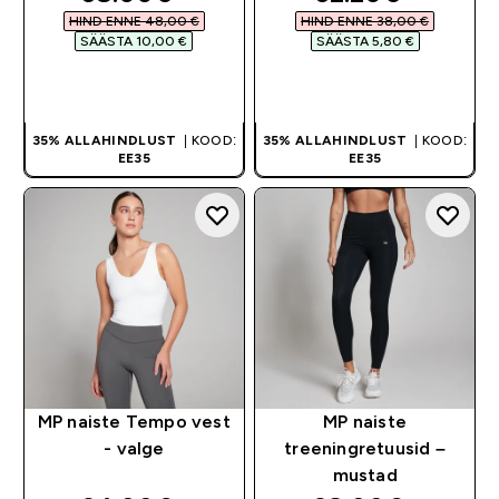
HIND ENNE 48,00 €‎
HIND ENNE 38,00 €‎
SÄÄSTA 10,00 €‎
SÄÄSTA 5,80 €‎
OSTA KOHE
OSTA KOHE
35% ALLAHINDLUST
| KOOD:
35% ALLAHINDLUST
| KOOD:
EE35
EE35
MP naiste Tempo vest
MP naiste
- valge
treeningretuusid –
mustad