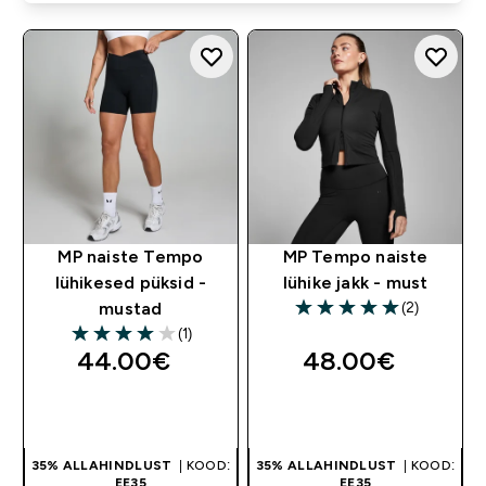
MP naiste Tempo
MP Tempo naiste
lühikesed püksid -
lühike jakk - must
(2)
mustad
5 out of 5 stars
(1)
4 out of 5 stars
44.00€‎
48.00€‎
OSTA KOHE
OSTA KOHE
35% ALLAHINDLUST
| KOOD:
35% ALLAHINDLUST
| KOOD:
EE35
EE35