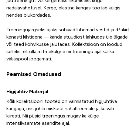
jõutreeningut või kergemaks liikumiseks kogu
nädalavahetusel. Kerge, elastne kangas töötab kõigis
nendes olukordades.
Treeningujärgseks ajaks sobivad lühemad vestid ja džakid
kenasti kihtidena — kanda stuudiost lahkudes üle õlgade
või teed kohvikusse jalutades. Kollektsioon on loodud
selleks, et olla mitmekülgne nii treeningu ajal kui ka
väljaspool joogamati.
Peamised Omadused
Higijuhtiv Materjal
Kõik kollektsiooni tooted on valmistatud higijuhtiva
kangaga, mis juhib niiskuse nahalt eemale ja kuivab
kiiresti. Nii püsid treeningus mugav ka kõige
intensiivsemate asendite ajal.