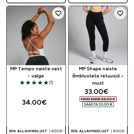
MP Tempo naiste vest
MP Shape naiste
- valge
õmblusteta retuusid –
(1)
must
5 out of 5 stars
discounted pri
33.00€‎
HIND ENNE 56,00 €‎
34.00€‎
SÄÄSTA 23,00 €‎
OSTA KOHE
OSTA KOHE
35% ALLAHINDLUST
| KOOD:
35% ALLAHINDLUST
| KOOD: