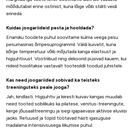
mõõdutabel enne ostmist, kuna lõige võib stiiliti veidi
erineda.
Kuidas joogariideid pesta ja hooldada?
Enamiku toodete puhul soovitame külma veega pesu
pesumasinas õrnpesuprogrammil. Väldi kuivatit, kuna
kõrge temperatuur võib mõjutada kanga elastsust ja
higijuhtivust. Vöötriibud ning dekoorid püsivad kauem, kui
riideid hoiolitakse vastavalt tootesildil toodud juhistele.
Kas need joogariided sobivad ka teisteks
treeninguteks peale jooga?
Jah, kindlasti. Higijuhtiv ja kiiresti kuivav kangas muudab
need tooted sobilikuks ka pilatese, venitus-treeningute,
kerge jõusaalitreeningu ja isegi igapäevase aktiivse eluviisi
jaoks. Retuusid ja topid töötavad hästi igasuguse
madalama intensiivsusega liikumise puhul.