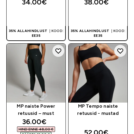
34.00€‎
38.00€‎
OSTA KOHE
OSTA KOHE
35% ALLAHINDLUST
| KOOD:
35% ALLAHINDLUST
| KOOD:
EE35
EE35
MP naiste Power
MP Tempo naiste
retuusid – must
retuusid - mustad
discounted price
36.00€‎
HIND ENNE 48,00 €‎
52.00€‎