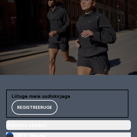
Liituge meie uudiskirjaga
REGISTREERUGE
Küpsiste seaded
EE |
Muuda