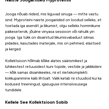
Jooga nõuab riideid, mis liiguvad sinuga — mitte vastu
sind. Myproteini naiste joogariided on loodud selleks, et
toetada iga asendit ja liikumist, olgu selleks hommikune
päikesetervik, jõuline vinyasa sessioon või rahulik yin
jooga. Iga tükk on disainitud liikumisvabadust silmas
pidades, kasutades materjale, mis on pehmed, elastsed
ja kerged.
Kollektsioon hõlmab kõike alates säärismikest ja
lühikestest retuusidest kuni topide, vestide ja jakkkideni
— kõik samas disainikeeles, nii et riietekomplekti
kokkupanimine käib lihtsalt. Valik katab nii stuudiod kui ka
kodused treeningud, igasuguse intensiivsusega
tundidele.
Kellele See Kollektsioon Sobib