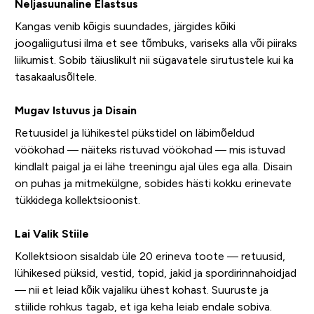
Neljasuunaline Elastsus
Kangas venib kõigis suundades, järgides kõiki
joogaliigutusi ilma et see tõmbuks, variseks alla või piiraks
liikumist. Sobib täiuslikult nii sügavatele sirutustele kui ka
tasakaalusõltele.
Mugav Istuvus ja Disain
Retuusidel ja lühikestel pükstidel on läbimõeldud
vöökohad — näiteks ristuvad vöökohad — mis istuvad
kindlalt paigal ja ei lähe treeningu ajal üles ega alla. Disain
on puhas ja mitmekülgne, sobides hästi kokku erinevate
tükkidega kollektsioonist.
Lai Valik Stiile
Kollektsioon sisaldab üle 20 erineva toote — retuusid,
lühikesed püksid, vestid, topid, jakid ja spordirinna­hoidjad
— nii et leiad kõik vajaliku ühest kohast. Suuruste ja
stiilide rohkus tagab, et iga keha leiab endale sobiva.