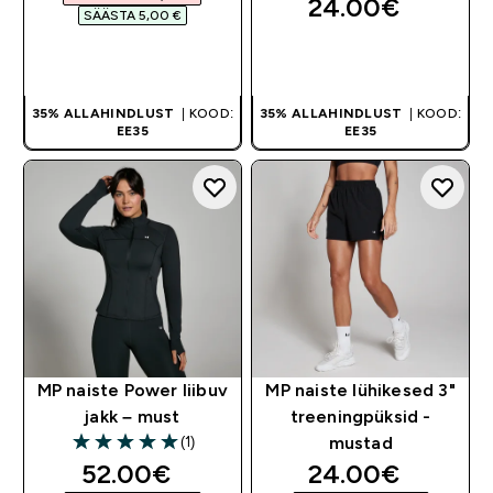
24.00€‎
SÄÄSTA 5,00 €‎
OSTA KOHE
OSTA KOHE
35% ALLAHINDLUST
| KOOD:
35% ALLAHINDLUST
| KOOD:
EE35
EE35
MP naiste Power liibuv
MP naiste lühikesed 3"
jakk – must
treeningpüksid -
(1)
mustad
5 out of 5 stars
discounted price
discounted pri
52.00€‎
24.00€‎