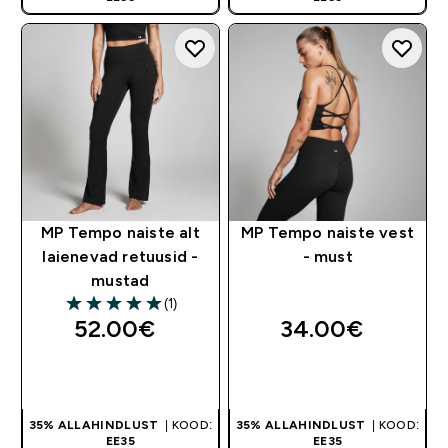
MP Tempo naiste alt
MP Tempo naiste vest
laienevad retuusid -
- must
mustad
(1)
5 out of 5 stars
52.00€‎
34.00€‎
OSTA KOHE
OSTA KOHE
35% ALLAHINDLUST
| KOOD:
35% ALLAHINDLUST
| KOOD:
EE35
EE35