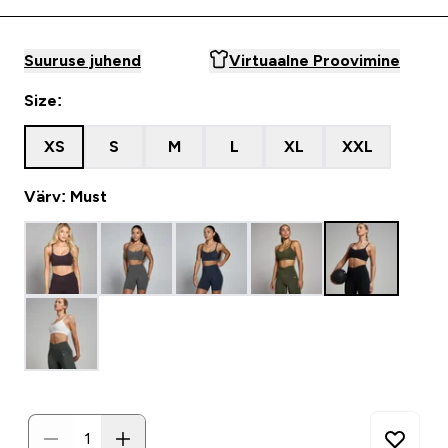
Suuruse juhend
Virtuaalne Proovimine
Size:
XS
S
M
L
XL
XXL
Värv: Must