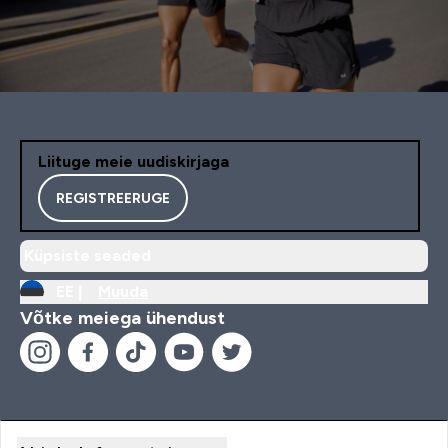
Liituge meie uudiskirjaga
REGISTREERUGE
Küpsiste seaded
EE |
Muuda
Võtke meiega ühendust