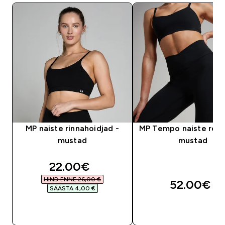
MP naiste rinnahoidjad -
MP Tempo naiste retu
mustad
mustad
discounted price
22.00€‎
HIND ENNE 26,00 €‎
52.00€‎
SÄÄSTA 4,00 €‎
OSTA KOHE
OSTA KOHE