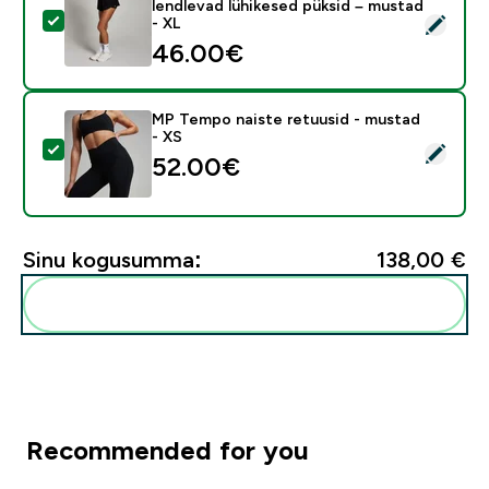
lendlevad lühikesed püksid – mustad
Vali see toode - MP Tempo sarja naiste kaks-ühes lend
- XL
46.00€‎
MP Tempo naiste retuusid - mustad
- XS
Vali see toode - MP Tempo naiste retuusid - mustad -
52.00€‎
Sinu kogusumma:
138,00 €‎
Lisa need oma rutiini
Recommended for you