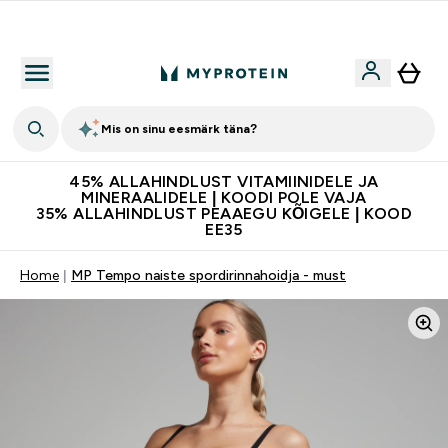
Lisa 5% allahindlust tellides äpis
Mis on sinu eesmärk täna?
45% ALLAHINDLUST VITAMIINIDELE JA
MINERAALIDELE | KOODI POLE VAJA
35% ALLAHINDLUST PEAAEGU KÕIGELE | KOOD
EE35
Home
MP Tempo naiste spordirinnahoidja - must