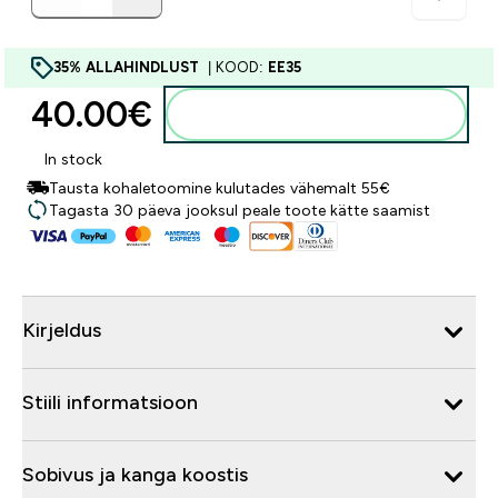
35% ALLAHINDLUST
| KOOD:
EE35
40.00€‎
Lisa ostukorvi
In stock
Tausta kohaletoomine kulutades vähemalt 55€
Tagasta 30 päeva jooksul peale toote kätte saamist
Kirjeldus
Stiili informatsioon
Sobivus ja kanga koostis