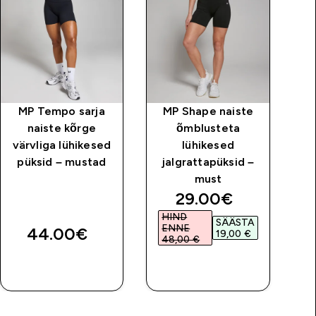
MP Tempo sarja
MP Shape naiste
naiste kõrge
õmblusteta
na
värvliga lühikesed
lühikesed
püksid – mustad
jalgrattapüksid –
s
must
price
discounted price
29.00€‎
HIND
SÄÄSTA
ENNE
44.00€‎
19,00 €‎
48,00 €‎
OSTA KOHE
OSTA KOHE