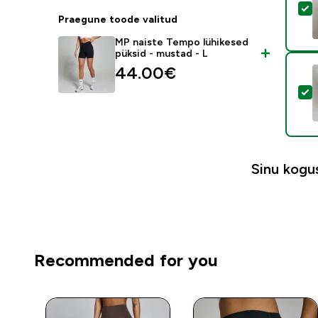
V
Praegune toode valitud
MP naiste Tempo lühikesed
püksid - mustad - L
44.00€‎
V
Sinu kog
Recommended for you