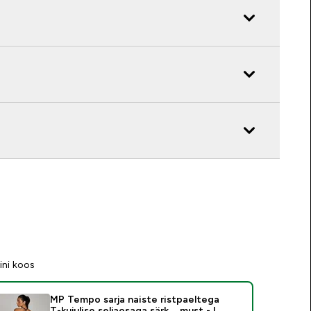
ini koos
MP Tempo sarja naiste ristpaeltega
T-kujulise seljaosaga särk – must - L