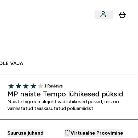
ted
Aksessuaarid
Lõpumüük
 & Snäkid submenu
Enter Vegan Tooted submenu
⌄
Soovid 10€ krediiti?
Abikeskus
POLE VAJA
1 customer reviews
1 Reviews
4 out of 5 stars
MP naiste Tempo lühikesed püksid
Naiste higi eemalejuhtivad lühikesed püksid, mis on
valmistatud taaskasutatud polüamiidist
Suuruse juhend
Virtuaalne Proovimine