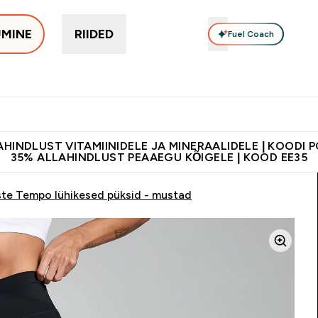
UMINE
RIIDED
Fuel Coach
Toidulisandid
Vitamiinid
Batoonid & Snäkid
Vegan Too
eimad submenu
er Proteiinid submenu
Enter Toidulisandid submenu
Enter Vitamiinid submenu
Enter Batoonid
⌄
⌄
⌄
tele 55€ ja üle
Kvaliteetsus
Lisa 5% allahindlust tellides äpis
HINDLUST VITAMIINIDELE JA MINERAALIDELE | KOODI 
35% ALLAHINDLUST PEAAEGU KÕIGELE | KOOD EE35
ste Tempo lühikesed püksid - mustad