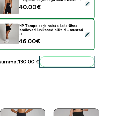
ali see toode - MP Tempo sarja naiste ristpaeltega T-kujulise s
40.00€‎
MP Tempo sarja naiste kaks-ühes
lendlevad lühikesed püksid – mustad
ali see toode - MP Tempo sarja naiste kaks-ühes lendlevad lüh
- L
46.00€‎
usumma:
130,00 €‎
Lisa need oma rutiini