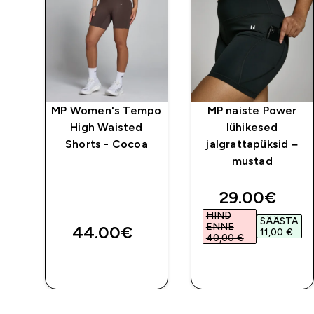
po
MP Women's Tempo
MP naiste Power
High Waisted
lühikesed
Shorts - Cocoa
jalgrattapüksid –
 -
mustad
discounted 
29.00€‎
HIND
SÄÄSTA
ENNE
44.00€‎
11,00 €‎
40,00 €‎
E
OSTA KOHE
OSTA KOHE