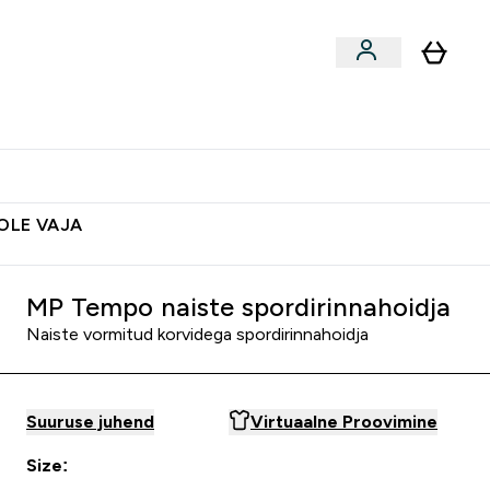
ted
Aksessuaarid
Lõpumüük
 & Snäkid submenu
Enter Vegan Tooted submenu
⌄
Soovid 10€ krediiti?
Abikeskus
POLE VAJA
MP Tempo naiste spordirinnahoidja
Naiste vormitud korvidega spordirinnahoidja
Suuruse juhend
Virtuaalne Proovimine
Size: