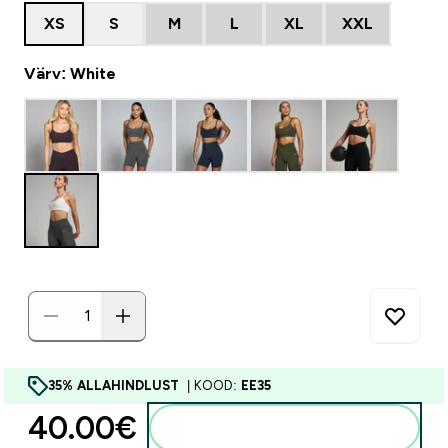
XS
S
M
L
XL
XXL
Värv: White
35% ALLAHINDLUST
| KOOD:
EE35
40.00€‎
Lisa ostukorvi