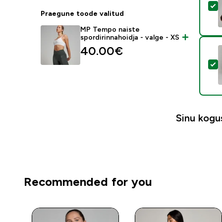
V
Praegune toode valitud
MP Tempo naiste
spordirinnahoidja - valge - XS
40.00€‎
V
Sinu kog
Recommended for you