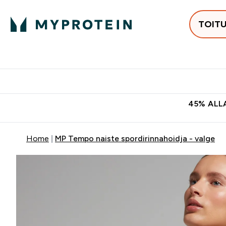
TOIT
Populaarseimad
Proteiinid
Enter Populaars
Ent
⌄
⌄
Tasuta kohaletoomine tellimus
45% ALLA
Home
MP Tempo naiste spordirinnahoidja - valge