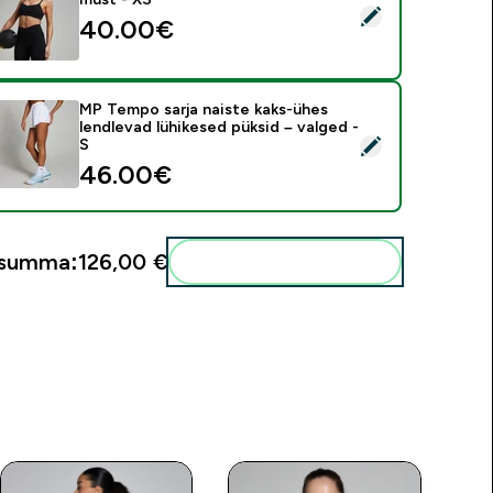
ali see toode - MP Tempo naiste spordirinnahoidja - must - XS
40.00€‎
MP Tempo sarja naiste kaks-ühes
lendlevad lühikesed püksid – valged -
ali see toode - MP Tempo sarja naiste kaks-ühes lendlevad lühi
S
46.00€‎
usumma:
126,00 €‎
Lisa need oma rutiini