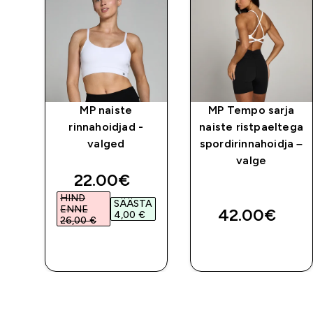
a
MP naiste
MP Tempo sarja
ud
rinnahoidjad -
naiste ristpaeltega
valged
spordirinnahoidja –
lge
valge
ed price
discounted price
22.00€‎
HIND
TA
SÄÄSTA
ENNE
42.00€‎
4,00 €‎
26,00 €‎
E
OSTA KOHE
OSTA KOHE