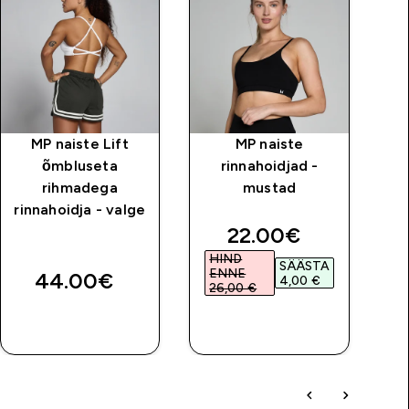
MP naiste Lift
MP naiste
õmbluseta
rinnahoidjad -
rihmadega
mustad
k
rinnahoidja - valge
ri
discounted price
22.00€‎
HIND
SÄÄSTA
ENNE
44.00€‎
4,00 €‎
26,00 €‎
OSTA KOHE
OSTA KOHE