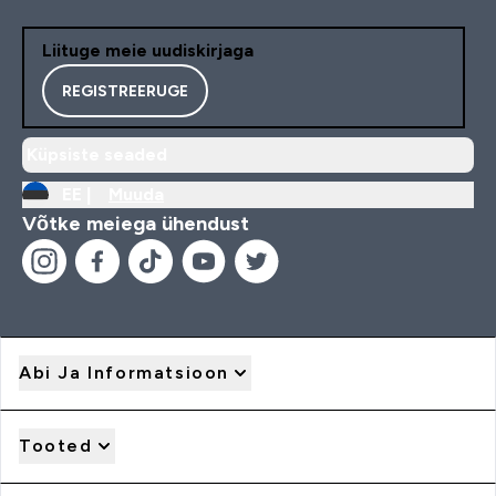
Liituge meie uudiskirjaga
REGISTREERUGE
Küpsiste seaded
EE |
Muuda
Võtke meiega ühendust
Abi Ja Informatsioon
Tooted