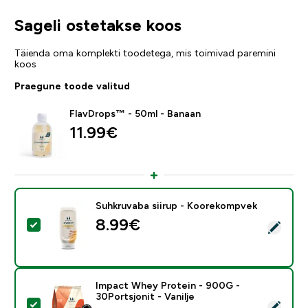
Sageli ostetakse koos
Täienda oma komplekti toodetega, mis toimivad paremini
koos
Praegune toode valitud
FlavDrops™ - 50ml - Banaan
11.99€‎
Suhkruvaba siirup - Koorekompvek
8.99€‎
Vali see toode - Suhkruvaba siirup - Koorekompvek
Impact Whey Protein - 900G -
30Portsjonit - Vanilje
Vali see toode - Impact Whey Protein - 900G - 30Ports