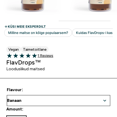
Vegan
Taimetoitlane
1 customer reviews
1 Reviews
5 out of 5 stars
FlavDrops™
Looduslikud maitsed
Flavour:
Amount: