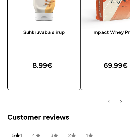
Suhkruvaba siirup
Impact Whey Prot
8.99€‎
69.99€‎
OSTA KOHE
OSTA KOHE
Customer reviews
5
1
4
3
2
1