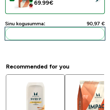
69.99€‎
Sinu kogusumma:
90,97 €‎
Lisa need oma rutiini
Recommended for you