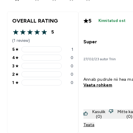
OVERALL RATING
5
Kinnitatud ost
5
5 out of 5 stars
(1 review)
Super
5
★
1
5 stars rating 1 reviews
4
★
0
27/02/23 autor Triin
4 stars rating 0 reviews
3
★
0
3 stars rating 0 reviews
2
★
0
2 stars rating 0 reviews
Annab pudrule nii hea ma
1
★
0
Vaata rohkem
1 stars rating 0 reviews
Kasulik
Mitte ka
(0)
(0)
Teata