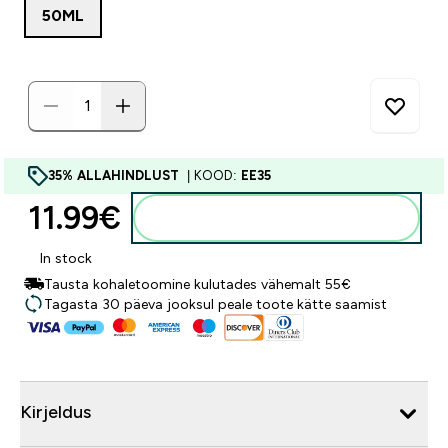
50ML
35% ALLAHINDLUST
| KOOD:
EE35
11.99€‎
Lisa ostukorvi
In stock
Tausta kohaletoomine kulutades vähemalt 55€
Tagasta 30 päeva jooksul peale toote kätte saamist
Kirjeldus