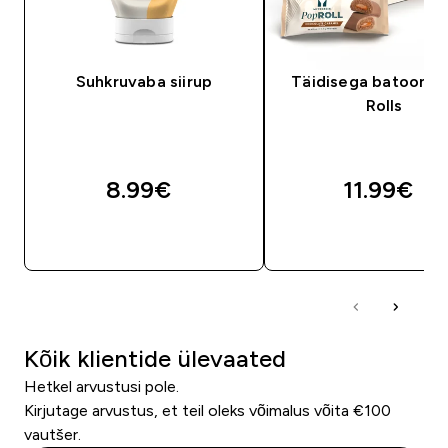
Suhkruvaba siirup
Täidisega batoonid
Rolls
8.99€‎
11.99€‎
OSTA KOHE
OSTA KOHE
Kõik klientide ülevaated
Hetkel arvustusi pole.
Kirjutage arvustus, et teil oleks võimalus võita €100
vautšer.