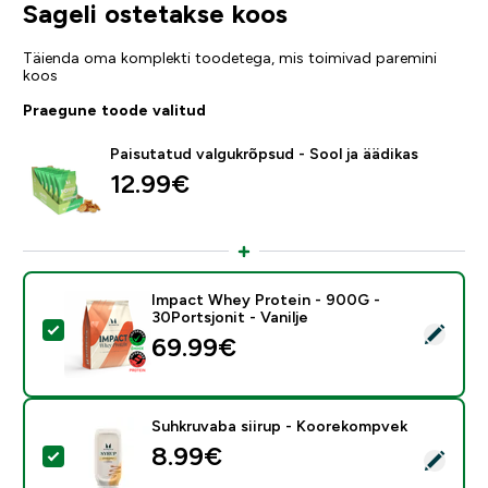
Sageli ostetakse koos
Täienda oma komplekti toodetega, mis toimivad paremini
koos
Praegune toode valitud
Paisutatud valgukrõpsud - Sool ja äädikas
12.99€‎
Impact Whey Protein - 900G -
30Portsjonit - Vanilje
Vali see toode - Impact Whey Protein - 900G - 30Ports
69.99€‎
Suhkruvaba siirup - Koorekompvek
8.99€‎
Vali see toode - Suhkruvaba siirup - Koorekompvek