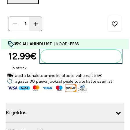
35% ALLAHINDLUST
| KOOD:
EE35
12.99€‎
Lisa ostukorvi
In stock
Tausta kohaletoomine kulutades vähemalt 55€
Tagasta 30 päeva jooksul peale toote kätte saamist
Kirjeldus