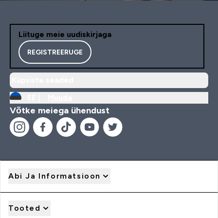
Liituge meie uudiskirjaga
REGISTREERUGE
Küpsiste seaded
EE |
Muuda
Võtke meiega ühendust
Abi Ja Informatsioon
Tooted