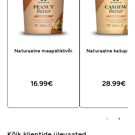
Naturaalne maapähklivõi
Naturaalne kašupähk
16.99€‎
28.99€‎
OSTA KOHE
OSTA KOHE
Kõik klientide ülevaated