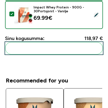
Impact Whey Protein - 900G -
30Portsjonit - Vanilje
Vali see toode - Impact Whey Protein - 900G - 30Ports
69.99€‎
Sinu kogusumma:
118,97 €‎
Lisa need oma rutiini
Recommended for you