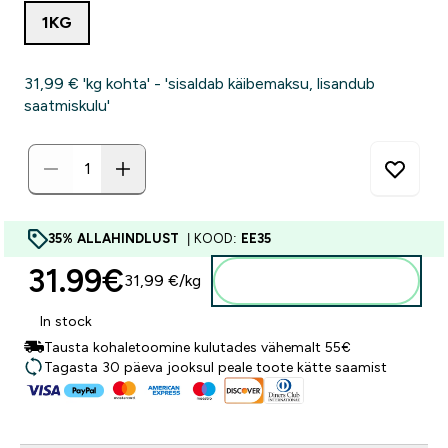
1KG
31,99 €‎ 'kg kohta' - 'sisaldab käibemaksu, lisandub
saatmiskulu'
35% ALLAHINDLUST
| KOOD:
EE35
31.99€‎
31,99 €‎/kg
Lisa ostukorvi
In stock
Tausta kohaletoomine kulutades vähemalt 55€
Tagasta 30 päeva jooksul peale toote kätte saamist