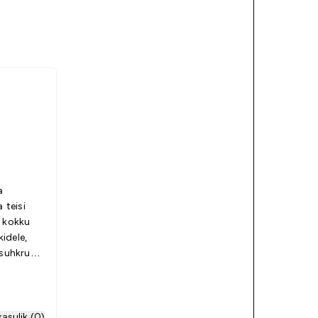
a
 teisi
 suhkru
kasulik (0)