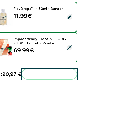
FlavDrops™ - 50ml - Banaan
11.99€‎
i see toode - FlavDrops™ - 50ml - Banaan
Impact Whey Protein - 900G
- 30Portsjonit - Vanilje
i see toode - Impact Whey Protein - 900G - 30Portsjonit - Vani
69.99€‎
:
90,97 €‎
Lisa need oma rutiini