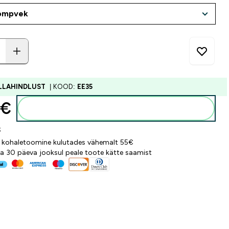
ALLAHINDLUST
| KOOD:
EE35
€‎
Lisa ostukorvi
k
 kohaletoomine kulutades vähemalt 55€
a 30 päeva jooksul peale toote kätte saamist