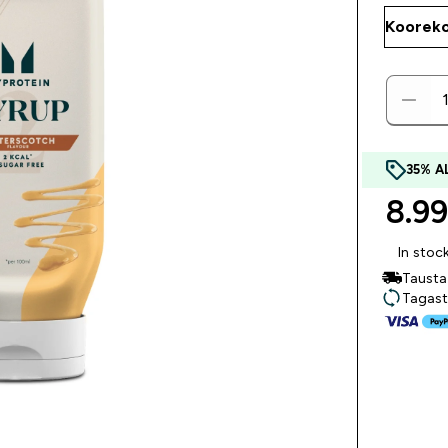
35% 
8.99
In stoc
Tausta
Tagast