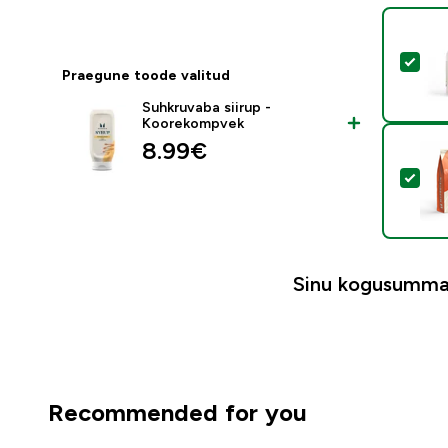
Val
Praegune toode valitud
Suhkruvaba siirup -
Koorekompvek
8.99€‎
Val
Sinu kogusumma
Recommended for you