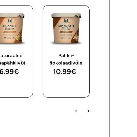
aturaalne
Pähkli-
Impact Whe
apähklivõi
šokolaadivõie
Isolate
6.99€‎
10.99€‎
132.99€‎
OSTA
OSTA
OSTA
KOHE
KOHE
KOHE