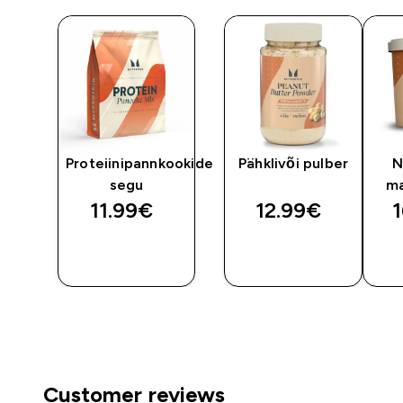
y
Proteiinipannkookide
Pähklivõi pulber
N
segu
ma
11.99€‎
12.99€‎
1
OSTA
OSTA
KOHE
KOHE
Customer reviews