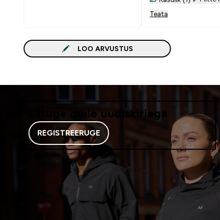
Teata
LOO ARVUSTUS
Liituge meie uudiskirjaga
REGISTREERUGE