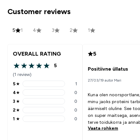
Customer reviews
5
1
4
3
2
1
OVERALL RATING
5
5
5 out of 5 stars
Positiivne üllatus
(1 review)
27/03/19 autor Mari
5
★
1
5 stars rating 1 reviews
4
★
0
Kuna olen noorsportlane
4 stars rating 0 reviews
3
★
0
minu jaoks proteiini tarb
3 stars rating 0 reviews
äärmiselt oluline. See to
2
★
0
2 stars rating 0 reviews
on super maitsega, ase
1
★
0
1 stars rating 0 reviews
terve toidukorra ja annab
Vaata rohkem
vähe kaloreid!!!!! Uskuma
Tellisin kohe 2,5kg ja ei 