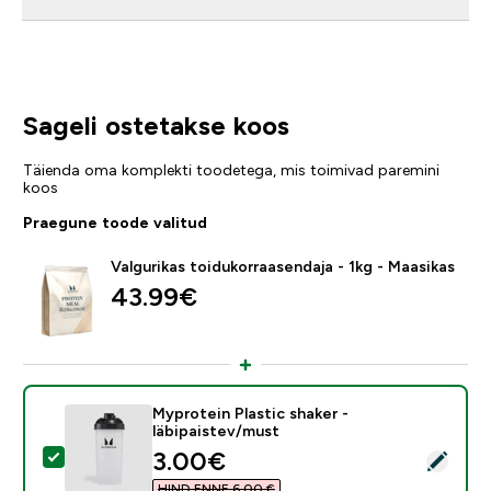
Sageli ostetakse koos
Täienda oma komplekti toodetega, mis toimivad paremini
koos
Praegune toode valitud
Valgurikas toidukorraasendaja - 1kg - Maasikas
43.99€‎
Myprotein Plastic shaker -
läbipaistev/must
discounted price
3.00€‎
Vali see toode - Myprotein Plastic shaker - läbipaiste
HIND ENNE 6,00 €‎