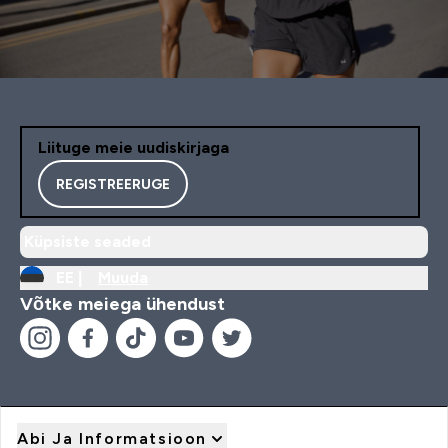
Liituge meie uudiskirjaga
REGISTREERUGE
Küpsiste seaded
EE |
Muuda
Võtke meiega ühendust
Abi Ja Informatsioon