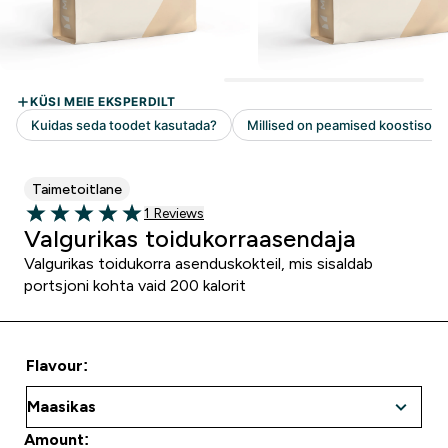
Taimetoitlane
1 customer reviews
1 Reviews
5 out of 5 stars
Valgurikas toidukorraasendaja
Valgurikas toidukorra asenduskokteil, mis sisaldab
portsjoni kohta vaid 200 kalorit
Flavour:
Amount: