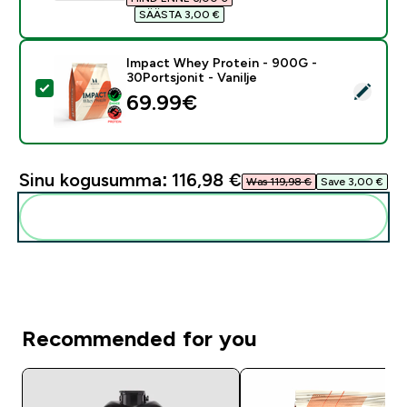
SÄÄSTA 3,00 €‎
Impact Whey Protein - 900G -
30Portsjonit - Vanilje
Vali see toode - Impact Whey Protein - 900G - 30Ports
69.99€‎
Sinu kogusumma:
116,98 €‎
Was 119,98 €‎
Save 3,00 €‎
Lisa need oma rutiini
Recommended for you