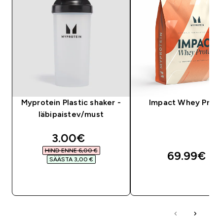
Myprotein Plastic shaker -
Impact Whey Prot
läbipaistev/must
discounted price
3.00€‎
HIND ENNE 6,00 €‎
69.99€‎
SÄÄSTA 3,00 €‎
OSTA KOHE
OSTA KOHE