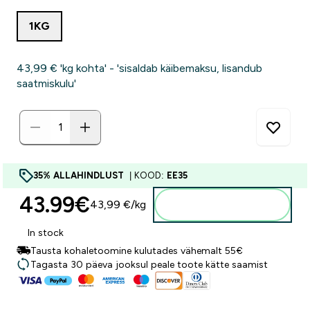
1KG
43,99 €‎ 'kg kohta' - 'sisaldab käibemaksu, lisandub
saatmiskulu'
35% ALLAHINDLUST
| KOOD:
EE35
43.99€‎
43,99 €‎/kg
Lisa ostukorvi
In stock
Tausta kohaletoomine kulutades vähemalt 55€
Tagasta 30 päeva jooksul peale toote kätte saamist