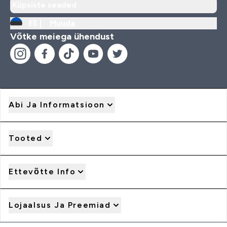
Küpsiste seaded
EE |
Muuda
Võtke meiega ühendust
Abi Ja Informatsioon
Tooted
Ettevõtte Info
Lojaalsus Ja Preemiad