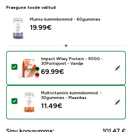
Praegune toode valitud
Mumio kummikommid - 60gummies
19.99€‎
Impact Whey Protein - 900G -
30Portsjonit - Vanilje
Vali see toode - Impact Whey Protein - 900G - 30Ports
69.99€‎
Multivitamiini kummikommid. -
30gummies - Maasikas
Vali see toode - Multivitamiini kummikommid. - 30gum
11.49€‎
Sinu kogusumma:
101,47 €‎