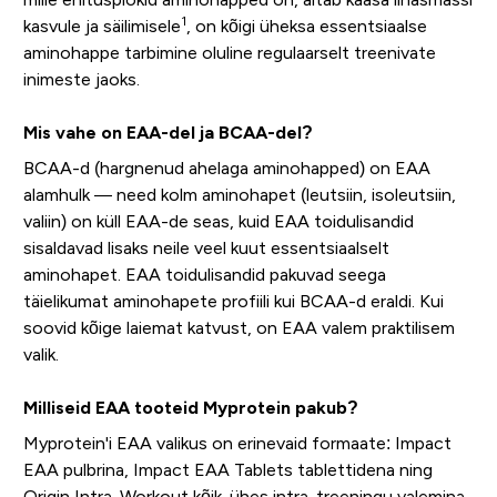
1
kasvule ja säilimisele
, on kõigi üheksa essentsiaalse
aminohappe tarbimine oluline regulaarselt treenivate
inimeste jaoks.
Mis vahe on EAA-del ja BCAA-del?
BCAA-d (hargnenud ahelaga aminohapped) on EAA
alamhulk — need kolm aminohapet (leutsiin, isoleutsiin,
valiin) on küll EAA-de seas, kuid EAA toidulisandid
sisaldavad lisaks neile veel kuut essentsiaalselt
aminohapet. EAA toidulisandid pakuvad seega
täielikumat aminohapete profiili kui BCAA-d eraldi. Kui
soovid kõige laiemat katvust, on EAA valem praktilisem
valik.
Milliseid EAA tooteid Myprotein pakub?
Myprotein'i EAA valikus on erinevaid formaate: Impact
EAA pulbrina, Impact EAA Tablets tablettidena ning
Origin Intra-Workout kõik-ühes intra-treeningu valemina.