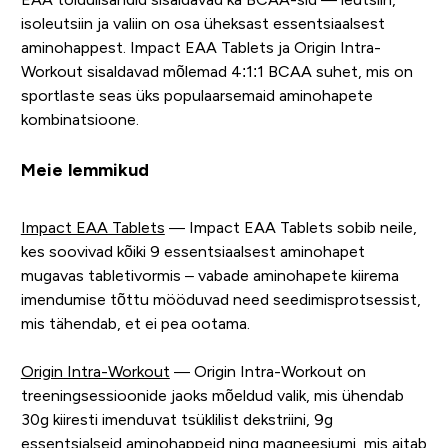
isoleutsiin ja valiin on osa üheksast essentsiaalsest
aminohappest. Impact EAA Tablets ja Origin Intra-
Workout sisaldavad mõlemad 4:1:1 BCAA suhet, mis on
sportlaste seas üks populaarsemaid aminohapete
kombinatsioone.
Meie lemmikud
Impact EAA Tablets
— Impact EAA Tablets sobib neile,
kes soovivad kõiki 9 essentsiaalsest aminohapet
mugavas tabletivormis – vabade aminohapete kiirema
imendumise tõttu mööduvad need seedimisprotsessist,
mis tähendab, et ei pea ootama.
Origin Intra-Workout
— Origin Intra-Workout on
treeningsessioonide jaoks mõeldud valik, mis ühendab
30g kiiresti imenduvat tsüklilist dekstriini, 9g
essentsialseid aminohappeid ning magneesiumi, mis aitab