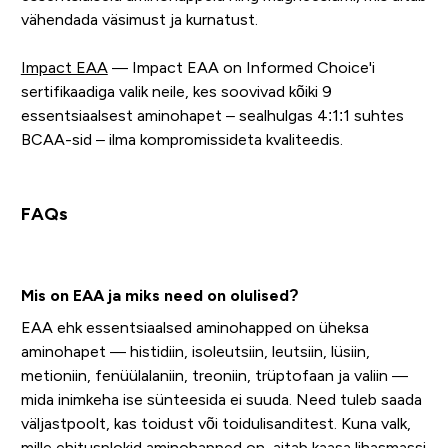
vähendada väsimust ja kurnatust.
Impact EAA
— Impact EAA on Informed Choice'i
sertifikaadiga valik neile, kes soovivad kõiki 9
essentsiaalsest aminohapet – sealhulgas 4:1:1 suhtes
BCAA-sid – ilma kompromissideta kvaliteedis.
FAQs
Mis on EAA ja miks need on olulised?
EAA ehk essentsiaalsed aminohapped on üheksa
aminohapet — histidiin, isoleutsiin, leutsiin, lüsiin,
metioniin, fenüülalaniin, treoniin, trüptofaan ja valiin —
mida inimkeha ise sünteesida ei suuda. Need tuleb saada
väljastpoolt, kas toidust või toidulisanditest. Kuna valk,
mille ehitusplokid aminohapped on, aitab kaasa lihasmassi