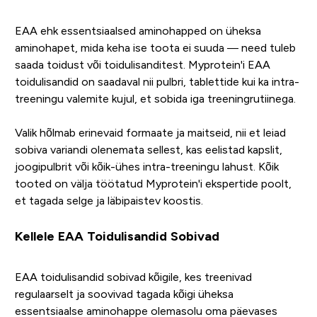
EAA ehk essentsiaalsed aminohapped on üheksa
aminohapet, mida keha ise toota ei suuda — need tuleb
saada toidust või toidulisanditest. Myprotein'i EAA
toidulisandid on saadaval nii pulbri, tablettide kui ka intra-
treeningu valemite kujul, et sobida iga treeningrutiinega.
Valik hõlmab erinevaid formaate ja maitseid, nii et leiad
sobiva variandi olenemata sellest, kas eelistad kapslit,
joogipulbrit või kõik-ühes intra-treeningu lahust. Kõik
tooted on välja töötatud Myprotein'i ekspertide poolt,
et tagada selge ja läbipaistev koostis.
Kellele EAA Toidulisandid Sobivad
EAA toidulisandid sobivad kõigile, kes treenivad
regulaarselt ja soovivad tagada kõigi üheksa
essentsiaalse aminohappe olemasolu oma päevases