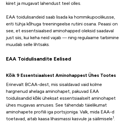
kiiret ja mugavat lahendust teel olles.
EAA toidulisandeid saab lisada ka hommikupoolikusse,
eriti tühja kõhuga treeningeelse rutiini osana. Peaasi on
see, et essentsiaalsed aminohapped oleksid saadaval
just siis, kui keha neid vajab — ning regulaarne tarbimine
muudab selle lihtsaks.
EAA Toidulisandite Eelised
Kõik 9 Essentsiaalsest Aminohappest Ühes Tootes
Erinevalt BCAA-dest, mis sisaldavad vaid kolme
hargnenud ahelaga aminohapet, pakuvad EAA
toidulisandid kõiki üheksat essentsiaalselt aminohapet
ühes mugavas annuses. See tähendab täielikumat
aminohapete profiili iga portsjoniga. Valk, mida EAA-d
1
toetavad, aitab kaasa lihasmassi kasvule ja säilimisele
.