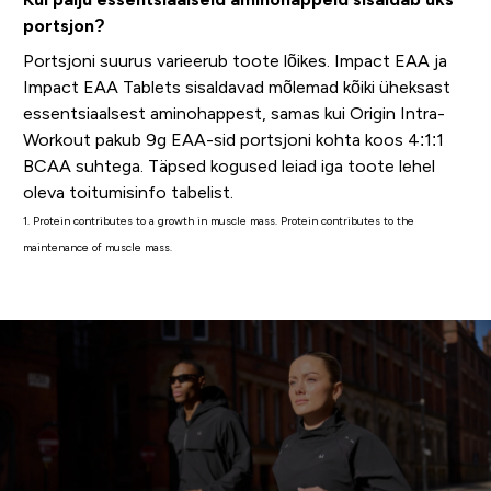
portsjon?
Portsjoni suurus varieerub toote lõikes. Impact EAA ja
Impact EAA Tablets sisaldavad mõlemad kõiki üheksast
essentsiaalsest aminohappest, samas kui Origin Intra-
Workout pakub 9g EAA-sid portsjoni kohta koos 4:1:1
BCAA suhtega. Täpsed kogused leiad iga toote lehel
oleva toitumisinfo tabelist.
1. Protein contributes to a growth in muscle mass. Protein contributes to the
maintenance of muscle mass.