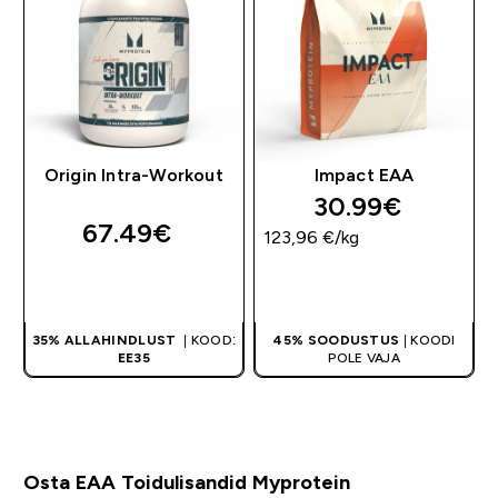
Origin Intra-Workout
Impact EAA
30.99€‎
67.49€‎
123,96 €‎/kg
OSTA KOHE
OSTA KOHE
35% ALLAHINDLUST
| KOOD:
45% SOODUSTUS
| KOODI
EE35
POLE VAJA
Osta EAA Toidulisandid Myprotein