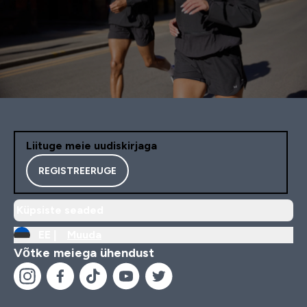
Liituge meie uudiskirjaga
REGISTREERUGE
Küpsiste seaded
EE |
Muuda
Võtke meiega ühendust