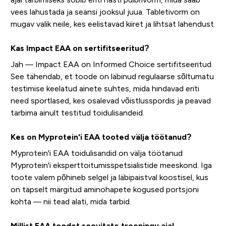
vees lahustada ja seansi jooksul juua. Tabletivorm on
mugav valik neile, kes eelistavad kiiret ja lihtsat lahendust.
Kas Impact EAA on sertifitseeritud?
Jah — Impact EAA on Informed Choice sertifitseeritud.
See tähendab, et toode on läbinud regulaarse sõltumatu
testimise keelatud ainete suhtes, mida hindavad eriti
need sportlased, kes osalevad võistlusspordis ja peavad
tarbima ainult testitud toidulisandeid.
Kes on Myprotein'i EAA tooted välja töötanud?
Myprotein'i EAA toidulisandid on välja töötanud
Myprotein'i eksperttoitumisspetsialistide meeskond. Iga
toote valem põhineb selgel ja läbipaistval koostisel, kus
on täpselt märgitud aminohapete kogused portsjoni
kohta — nii tead alati, mida tarbid.
Millist EAA toodet soovitate treeningu ajal