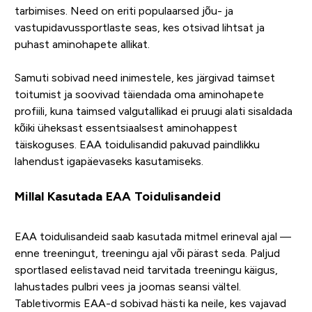
tarbimises. Need on eriti populaarsed jõu- ja
vastupidavussportlaste seas, kes otsivad lihtsat ja
puhast aminohapete allikat.
Samuti sobivad need inimestele, kes järgivad taimset
toitumist ja soovivad täiendada oma aminohapete
profiili, kuna taimsed valgutallikad ei pruugi alati sisaldada
kõiki üheksast essentsiaalsest aminohappest
täiskoguses. EAA toidulisandid pakuvad paindlikku
lahendust igapäevaseks kasutamiseks.
Millal Kasutada EAA Toidulisandeid
EAA toidulisandeid saab kasutada mitmel erineval ajal —
enne treeningut, treeningu ajal või pärast seda. Paljud
sportlased eelistavad neid tarvitada treeningu käigus,
lahustades pulbri vees ja joomas seansi vältel.
Tabletivormis EAA-d sobivad hästi ka neile, kes vajavad