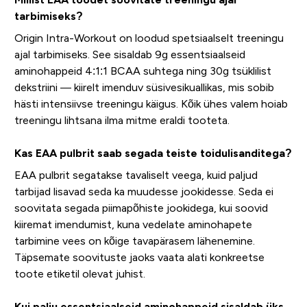
tarbimiseks?
Origin Intra-Workout on loodud spetsiaalselt treeningu
ajal tarbimiseks. See sisaldab 9g essentsiaalseid
aminohappeid 4:1:1 BCAA suhtega ning 30g tsüklilist
dekstriini — kiirelt imenduv süsivesikuallikas, mis sobib
hästi intensiivse treeningu käigus. Kõik ühes valem hoiab
treeningu lihtsana ilma mitme eraldi tooteta.
Kas EAA pulbrit saab segada teiste toidulisanditega?
EAA pulbrit segatakse tavaliselt veega, kuid paljud
tarbijad lisavad seda ka muudesse jookidesse. Seda ei
soovitata segada piimapõhiste jookidega, kui soovid
kiiremat imendumist, kuna vedelate aminohapete
tarbimine vees on kõige tavapärasem lähenemine.
Täpsemate soovituste jaoks vaata alati konkreetse
toote etiketil olevat juhist.
Kui palju essentsiaalseid aminohappeid sisaldab üks