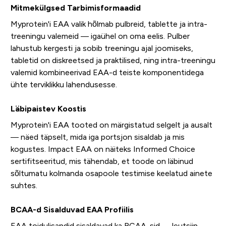
Mitmekülgsed Tarbimisformaadid
Myprotein'i EAA valik hõlmab pulbreid, tablette ja intra-
treeningu valemeid — igaühel on oma eelis. Pulber
lahustub kergesti ja sobib treeningu ajal joomiseks,
tabletid on diskreetsed ja praktilised, ning intra-treeningu
valemid kombineerivad EAA-d teiste komponentidega
ühte terviklikku lahendusesse.
Läbipaistev Koostis
Myprotein'i EAA tooted on märgistatud selgelt ja ausalt
— näed täpselt, mida iga portsjon sisaldab ja mis
kogustes. Impact EAA on näiteks Informed Choice
sertifitseeritud, mis tähendab, et toode on läbinud
sõltumatu kolmanda osapoole testimise keelatud ainete
suhtes.
BCAA-d Sisalduvad EAA Profiilis
EAA toidulisandid sisaldavad ka BCAA-sid — leutsiin,