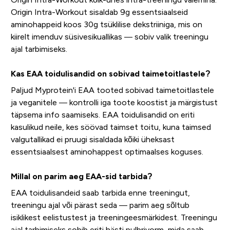
Origin Intra-Workout sisaldab 9g essentsiaalseid
aminohappeid koos 30g tsüklilise dekstriiniga, mis on
kiirelt imenduv süsivesikuallikas — sobiv valik treeningu
ajal tarbimiseks.
Kas EAA toidulisandid on sobivad taimetoitlastele?
Paljud Myprotein'i EAA tooted sobivad taimetoitlastele
ja veganitele — kontrolli iga toote koostist ja märgistust
täpsema info saamiseks. EAA toidulisandid on eriti
kasulikud neile, kes söövad taimset toitu, kuna taimsed
valgutallikad ei pruugi sisaldada kõiki üheksast
essentsiaalsest aminohappest optimaalses koguses.
Millal on parim aeg EAA-sid tarbida?
EAA toidulisandeid saab tarbida enne treeningut,
treeningu ajal või pärast seda — parim aeg sõltub
isiklikest eelistustest ja treeningeesmärkidest. Treeningu
ajal tarbimiseks sobib eriti hästi pulbrivorm, mida saab