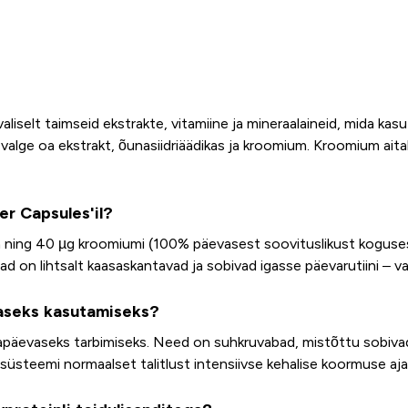
aliselt taimseid ekstrakte, vitamiine ja mineraalaineid, mida kas
, valge oa ekstrakt, õunasiidriäädikas ja kroomium. Kroomium ait
er Capsules'il?
ta ning 40 µg kroomiumi (100% päevasest soovituslikust koguses
 on lihtsalt kaasaskantavad ja sobivad igasse päevarutiini – vali
aseks kasutamiseks?
äevaseks tarbimiseks. Need on suhkruvabad, mistõttu sobivad hä
süsteemi normaalset talitlust intensiivse kehalise koormuse ajal