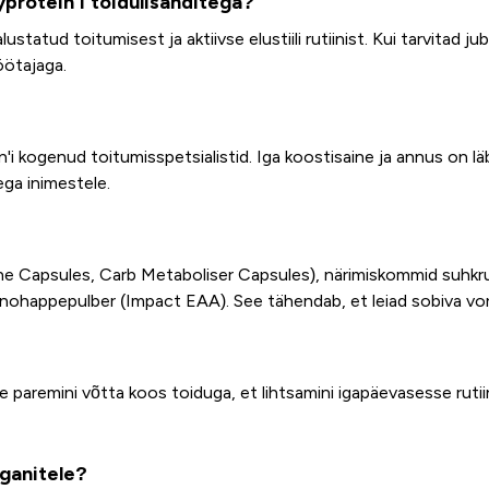
protein'i toidulisanditega?
ud toitumisest ja aktiivse elustiili rutiinist. Kui tarvitad juba
öötajaga.
kogenud toitumisspetsialistid. Iga koostisaine ja annus on läb
ega inimestele.
ine Capsules, Carb Metaboliser Capsules), närimiskommid suhkr
nohappepulber (Impact EAA). See tähendab, et leiad sobiva vo
 paremini võtta koos toiduga, et lihtsamini igapäevasesse rutii
ganitele?