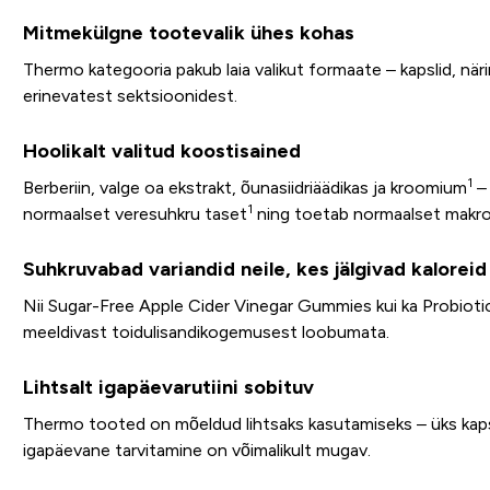
Mitmekülgne tootevalik ühes kohas
Thermo kategooria pakub laia valikut formaate – kapslid, närim
erinevatest sektsioonidest.
Hoolikalt valitud koostisained
1
Berberiin, valge oa ekstrakt, õunasiidriäädikas ja kroomium
– 
1
normaalset veresuhkru taset
ning toetab normaalset makro
Suhkruvabad variandid neile, kes jälgivad kaloreid
Nii Sugar-Free Apple Cider Vinegar Gummies kui ka Probiotic
meeldivast toidulisandikogemusest loobumata.
Lihtsalt igapäevarutiini sobituv
Thermo tooted on mõeldud lihtsaks kasutamiseks – üks kapsel
igapäevane tarvitamine on võimalikult mugav.