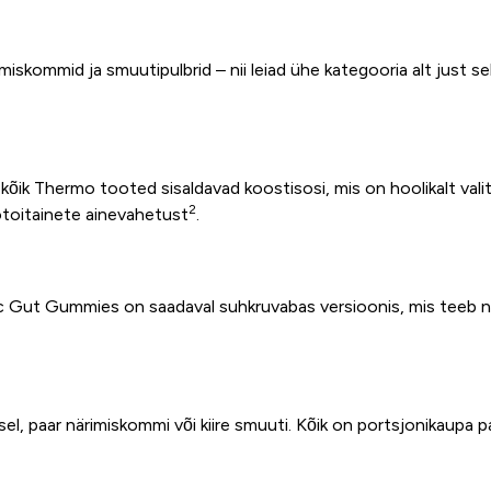
iskommid ja smuutipulbrid – nii leiad ühe kategooria alt just sell
kõik Thermo tooted sisaldavad koostisosi, mis on hoolikalt valit
2
toitainete ainevahetust
.
 Gut Gummies on saadaval suhkruvabas versioonis, mis teeb need
, paar närimiskommi või kiire smuuti. Kõik on portsjonikaupa p