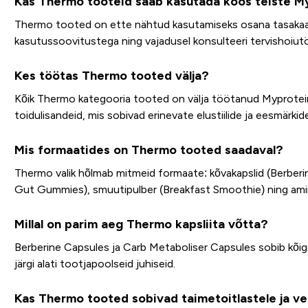
Kas Thermo tooteid saab kasutada koos teiste My
Thermo tooted on ette nähtud kasutamiseks osana tasakaalustat
kasutussoovitustega ning vajadusel konsulteeri tervishoiut
Kes töötas Thermo tooted välja?
Kõik Thermo kategooria tooted on välja töötanud Myprotein'i 
toidulisandeid, mis sobivad erinevate elustiilide ja eesmärkid
Mis formaatides on Thermo tooted saadaval?
Thermo valik hõlmab mitmeid formaate: kõvakapslid (Berber
Gut Gummies), smuutipulber (Breakfast Smoothie) ning ami
Millal on parim aeg Thermo kapsliita võtta?
Berberine Capsules ja Carb Metaboliser Capsules sobib kõige
järgi alati tootjapoolseid juhiseid.
Kas Thermo tooted sobivad taimetoitlastele ja ve