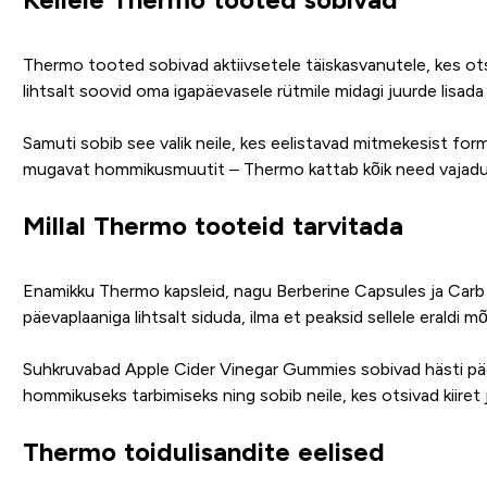
Thermo tooted sobivad aktiivsetele täiskasvanutele, kes otsiv
lihtsalt soovid oma igapäevasele rütmile midagi juurde lisada 
Samuti sobib see valik neile, kes eelistavad mitmekesist form
mugavat hommikusmuutit – Thermo kattab kõik need vajadu
Millal Thermo tooteid tarvitada
Enamikku Thermo kapsleid, nagu Berberine Capsules ja Carb M
päevaplaaniga lihtsalt siduda, ilma et peaksid sellele eraldi m
Suhkruvabad Apple Cider Vinegar Gummies sobivad hästi päev
hommikuseks tarbimiseks ning sobib neile, kes otsivad kiiret
Thermo toidulisandite eelised