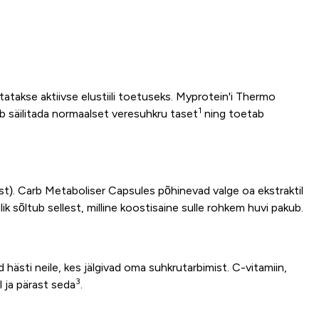
utatakse aktiivse elustiili toetuseks. Myprotein'i Thermo
1
ab säilitada normaalset veresuhkru taset
ning toetab
t). Carb Metaboliser Capsules põhinevad valge oa ekstraktil
k sõltub sellest, milline koostisaine sulle rohkem huvi pakub.
sti neile, kes jälgivad oma suhkrutarbimist. C-vitamiin,
3
 ja pärast seda
.