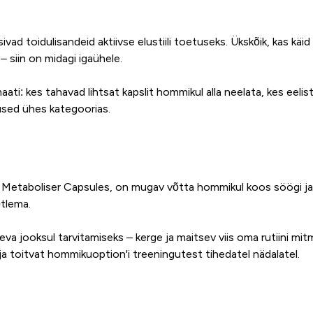
ad toidulisandeid aktiivse elustiili toetuseks. Ükskõik, kas käid
– siin on midagi igaühele.
aati: kes tahavad lihtsat kapslit hommikul alla neelata, kes eel
sed ühes kategoorias.
etaboliser Capsules, on mugav võtta hommikul koos söögi ja vee
õtlema.
a jooksul tarvitamiseks – kerge ja maitsev viis oma rutiini mi
 ja toitvat hommikuoption'i treeningutest tihedatel nädalatel.