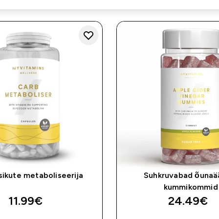
sikute metaboliseerija
Suhkruvabad õunaä
kummikommid
11.99€‎
24.49€‎