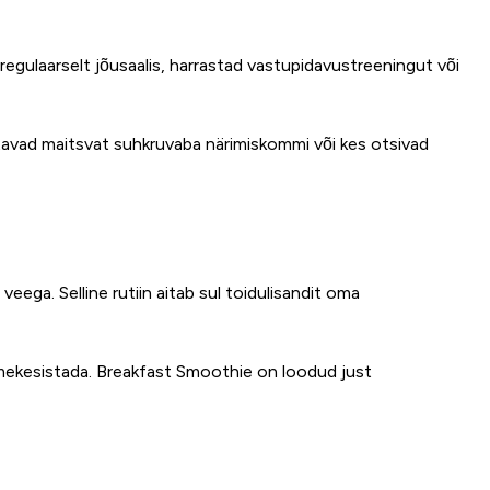
 regulaarselt jõusaalis, harrastad vastupidavustreeningut või
istavad maitsvat suhkruvaba närimiskommi või kes otsivad
ga. Selline rutiin aitab sul toidulisandit oma
tmekesistada. Breakfast Smoothie on loodud just