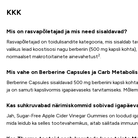
KKK
Mis on rasvapõletajad ja mis need sisaldavad?
Rasvapõletajad on toidulisandite kategooria, mis sisaldab tav
valikus leiad koostisosi nagu berberiin (500 mg kapsli kohta)
2
normaalset makrotoitainete ainevahetust
.
Mis vahe on Berberine Capsules ja Carb Metabolis
Berberine Capsules sisaldavad 500 mg berberiini kapsli koh
ja on samuti kapslivormis igapäevaseks tarvitamiseks. Mõlemad
Kas suhkruvabad närimiskommid sobivad igapäev
Jah, Sugar-Free Apple Cider Vinegar Gummies on loodud igap
mida leidub ka selles tootevahemikus, aitab säilitada immuun