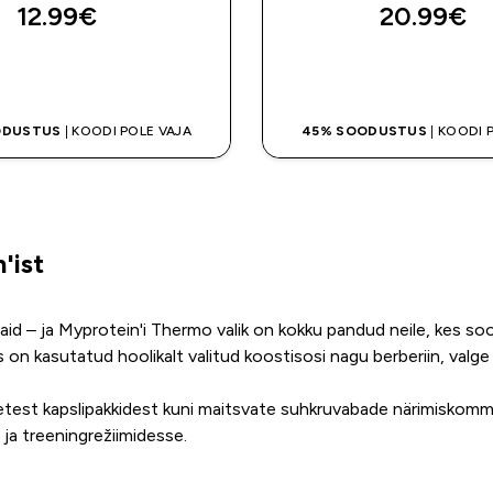
12.99€‎
20.99€‎
OSTA KOHE
OSTA KOHE
ODUSTUS
| KOODI POLE VAJA
45% SOODUSTUS
| KOODI 
'ist
id – ja Myprotein'i Thermo valik on kokku pandud neile, kes soo
es on kasutatud hoolikalt valitud koostisosi nagu berberiin, valge 
etest kapslipakkidest kuni maitsvate suhkruvabade närimiskommi
- ja treeningrežiimidesse.