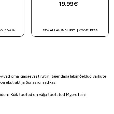
19.99€‎
OSTA KOHE
POLE VAJA
35% ALLAHINDLUST
| KOOD:
EE35
vivad oma igapäevast rutiini täiendada läbimõeldud valikute
oa ekstrakt ja õunasiidriäädikas.
deni. Kõik tooted on välja töötatud Myprotein'i