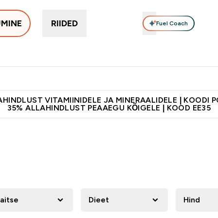
UMINE
RIIDED
Fuel Coach
Toidulisandid
Vitamiinid
Batoonid & Snäkid
Vegan Too
eimad submenu
er Proteiinid submenu
Enter Toidulisandid submenu
Enter Vitamiinid submenu
Enter Batoonid
⌄
⌄
⌄
tele 55€ ja üle
Kvaliteetsus
Lisa 5% allahindlust tellides äpis
HINDLUST VITAMIINIDELE JA MINERAALIDELE | KOODI 
35% ALLAHINDLUST PEAAEGU KÕIGELE | KOOD EE35
aitse
Dieet
Hind