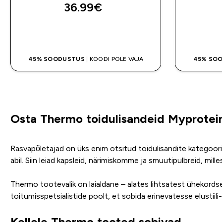
36.99€‎
OSTA KOHE
45% SOODUSTUS
| KOODI POLE VAJA
45% SO
Osta Thermo toidulisandeid Myprotein
Rasvapõletajad on üks enim otsitud toidulisandite kategooria
abil. Siin leiad kapsleid, närimiskomme ja smuutipulbreid, mill
Thermo tootevalik on laialdane – alates lihtsatest ühekords
toitumisspetsialistide poolt, et sobida erinevatesse elustiili
Kellele Thermo tooted sobivad