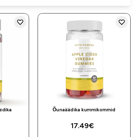
ädika
Õunaäädika kummikommid
17.49€‎