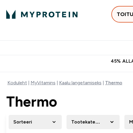
TOIT
Populaarseimad
Proteiinid
Enter Populaars
Ent
⌄
⌄
Tasuta kohaletoomine tellimus
45% ALLA
Koduleht
MyVitamins
Kaalu langetamiseks
Thermo
Thermo
Sorteeri
Tootekategooria
M