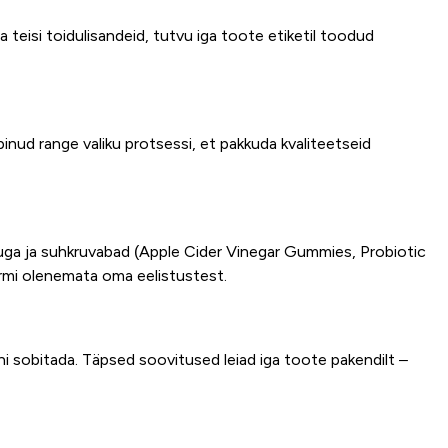
 teisi toidulisandeid, tutvu iga toote etiketil toodud
inud range valiku protsessi, et pakkuda kvaliteetseid
uga ja suhkruvabad (Apple Cider Vinegar Gummies, Probiotic
rmi olenemata oma eelistustest.
ni sobitada. Täpsed soovitused leiad iga toote pakendilt –