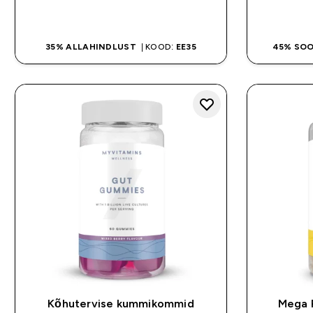
OSTA KOHE
35% ALLAHINDLUST
| KOOD:
EE35
45% SO
Kõhutervise kummikommid
Mega R