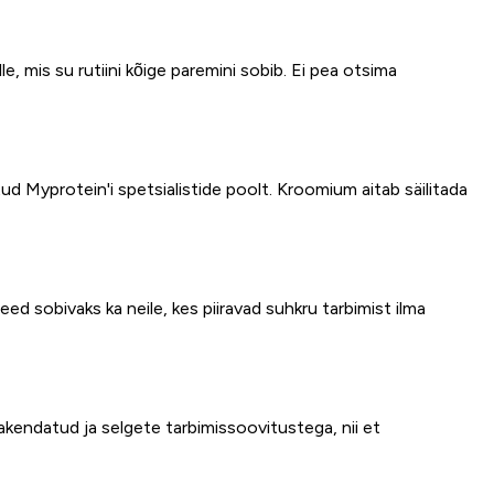
e, mis su rutiini kõige paremini sobib. Ei pea otsima
ud Myprotein'i spetsialistide poolt. Kroomium aitab säilitada
 sobivaks ka neile, kes piiravad suhkru tarbimist ilma
akendatud ja selgete tarbimissoovitustega, nii et