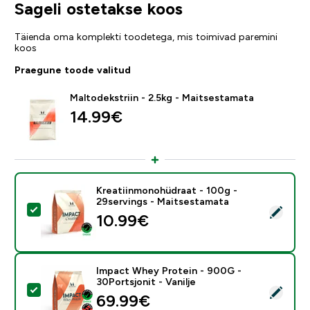
Sageli ostetakse koos
Täienda oma komplekti toodetega, mis toimivad paremini
koos
Praegune toode valitud
Maltodekstriin - 2.5kg - Maitsestamata
14.99€‎
Kreatiinmonohüdraat - 100g -
29servings - Maitsestamata
Vali see toode - Kreatiinmonohüdraat - 100g - 29serv
10.99€‎
Impact Whey Protein - 900G -
30Portsjonit - Vanilje
Vali see toode - Impact Whey Protein - 900G - 30Ports
69.99€‎