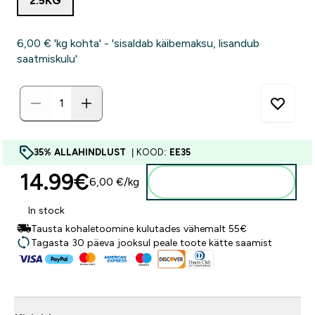
2.5KG
6,00 €‎ 'kg kohta' - 'sisaldab käibemaksu, lisandub
saatmiskulu'
35% ALLAHINDLUST
| KOOD:
EE35
14.99€‎
6,00 €‎/kg
Lisa ostukorvi
In stock
Tausta kohaletoomine kulutades vähemalt 55€
Tagasta 30 päeva jooksul peale toote kätte saamist