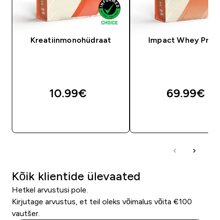
Kreatiinmonohüdraat
Impact Whey Prot
10.99€‎
69.99€‎
OSTA KOHE
OSTA KOHE
Kõik klientide ülevaated
Hetkel arvustusi pole.
Kirjutage arvustus, et teil oleks võimalus võita €100
vautšer.