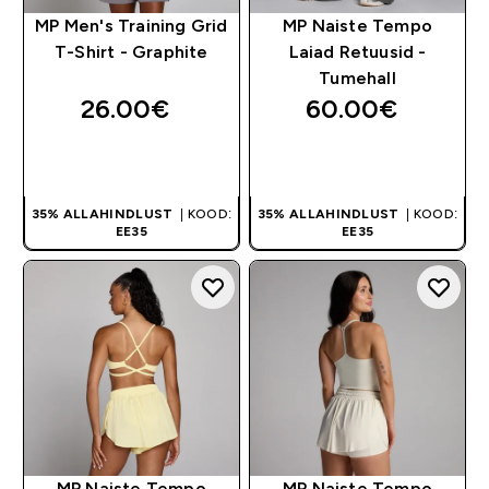
MP Men's Training Grid
MP Naiste Tempo
T-Shirt - Graphite
Laiad Retuusid -
Tumehall
26.00€‎
60.00€‎
OSTA KOHE
OSTA KOHE
35% ALLAHINDLUST
| KOOD:
35% ALLAHINDLUST
| KOOD:
EE35
EE35
MP Naiste Tempo
MP Naiste Tempo