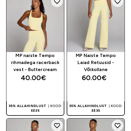
MP naiste Tempo
MP Naiste Tempo
rihmadega racerback
Laiad Retuusid -
vest - Buttercream
Võikollane
40.00€‎
60.00€‎
OSTA KOHE
OSTA KOHE
35% ALLAHINDLUST
| KOOD:
35% ALLAHINDLUST
| KOOD:
EE35
EE35