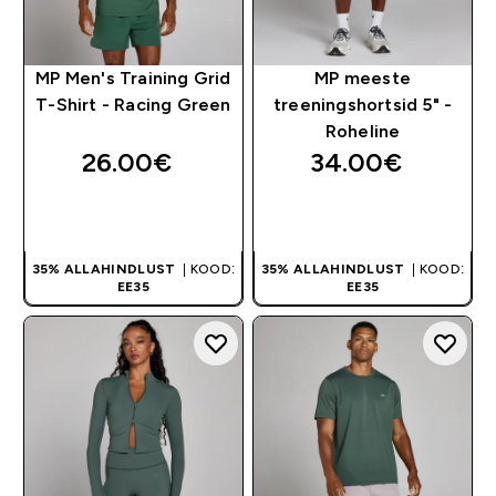
MP Men's Training Grid
MP meeste
T-Shirt - Racing Green
treeningshortsid 5" -
Roheline
26.00€‎
34.00€‎
OSTA KOHE
OSTA KOHE
35% ALLAHINDLUST
| KOOD:
35% ALLAHINDLUST
| KOOD:
EE35
EE35