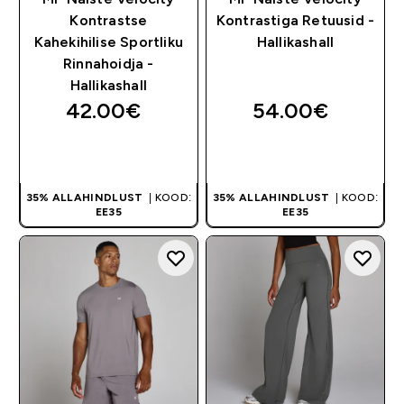
Kontrastse
Kontrastiga Retuusid -
Kahekihilise Sportliku
Hallikashall
Rinnahoidja -
Hallikashall
42.00€‎
54.00€‎
OSTA KOHE
OSTA KOHE
35% ALLAHINDLUST
| KOOD:
35% ALLAHINDLUST
| KOOD:
EE35
EE35