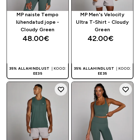
MP naiste Tempo
MP Men's Velocity
lühendatud jope -
Ultra T-Shirt - Cloudy
Cloudy Green
Green
48.00€‎
42.00€‎
OSTA KOHE
OSTA KOHE
35% ALLAHINDLUST
| KOOD:
35% ALLAHINDLUST
| KOOD:
EE35
EE35