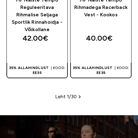
Reguleeritava
Rihmadega Racerback
Rihmalise Seljaga
Vest - Kookos
Sportlik Rinnahoidja -
Võikollane
42.00€‎
40.00€‎
OSTA KOHE
OSTA KOHE
35% ALLAHINDLUST
| KOOD:
35% ALLAHINDLUST
| KOOD:
EE35
EE35
Leht 1/30
Leheküljed