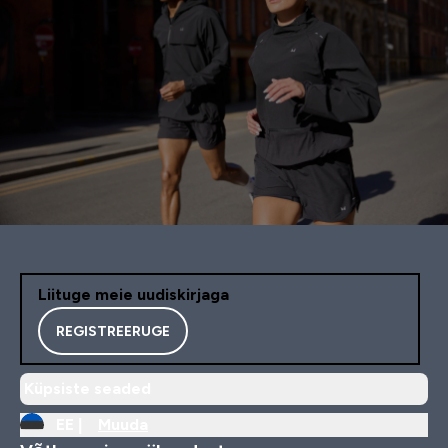
Liituge meie uudiskirjaga
REGISTREERUGE
Küpsiste seaded
EE |
Muuda