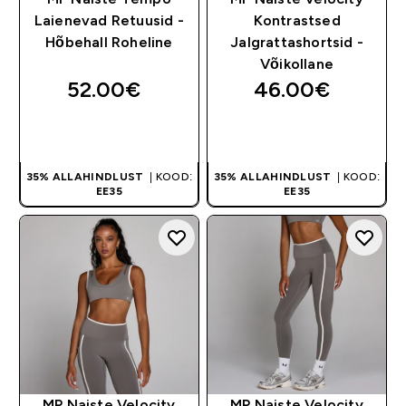
Laienevad Retuusid -
Kontrastsed
Hõbehall Roheline
Jalgrattashortsid -
Võikollane
52.00€‎
46.00€‎
OSTA KOHE
OSTA KOHE
35% ALLAHINDLUST
| KOOD:
35% ALLAHINDLUST
| KOOD:
EE35
EE35
MP Naiste Velocity
MP Naiste Velocity