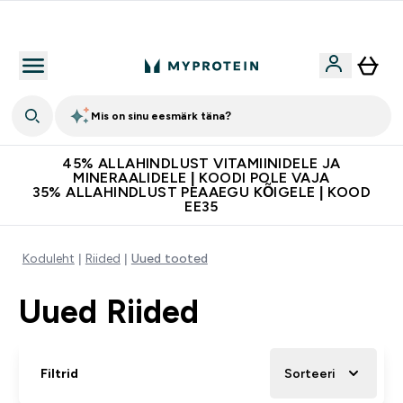
Kvaliteetsus
Mis on sinu eesmärk täna?
45% ALLAHINDLUST VITAMIINIDELE JA
MINERAALIDELE | KOODI POLE VAJA
35% ALLAHINDLUST PEAAEGU KÕIGELE | KOOD
EE35
Koduleht
Riided
Uued tooted
Uued Riided
Filtrid
Sorteeri