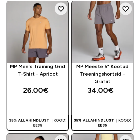
MP Men's Training Grid
MP Meeste 5" Kootud
T-Shirt - Apricot
Treeningshortsid -
Grafiit
26.00€‎
34.00€‎
OSTA KOHE
OSTA KOHE
35% ALLAHINDLUST
| KOOD:
35% ALLAHINDLUST
| KOOD:
EE35
EE35