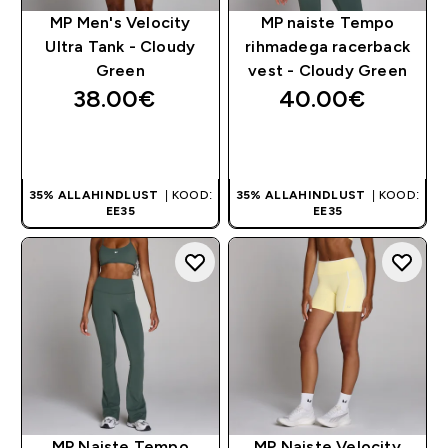
MP Men's Velocity
MP naiste Tempo
Ultra Tank - Cloudy
rihmadega racerback
Green
vest - Cloudy Green
38.00€‎
40.00€‎
OSTA KOHE
OSTA KOHE
35% ALLAHINDLUST
| KOOD:
35% ALLAHINDLUST
| KOOD:
EE35
EE35
MP Naiste Tempo
MP Naiste Velocity