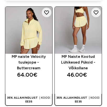
MP naiste Velocity
MP Naiste Kootud
tuulejope -
Lühikesed Püksid -
Buttercream
Võikollane
64.00€‎
46.00€‎
OSTA KOHE
OSTA KOHE
35% ALLAHINDLUST
| KOOD:
35% ALLAHINDLUST
| KOOD:
EE35
EE35