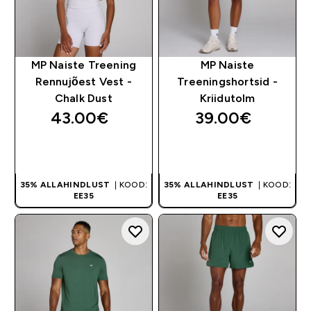
MP Naiste Treening
MP Naiste
Rennujõest Vest -
Treeningshortsid -
Chalk Dust
Kriidutolm
43.00€‎
39.00€‎
OSTA KOHE
OSTA KOHE
35% ALLAHINDLUST
| KOOD:
35% ALLAHINDLUST
| KOOD:
EE35
EE35