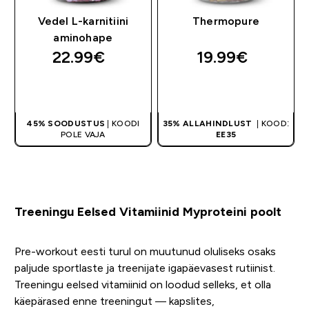
Vedel L-karnitiini
Thermopure
aminohape
22.99€‎
19.99€‎
OSTA KOHE
OSTA KOHE
45% SOODUSTUS
| KOODI
35% ALLAHINDLUST
| KOOD:
POLE VAJA
EE35
Treeningu Eelsed Vitamiinid Myproteini poolt
Pre-workout eesti turul on muutunud oluliseks osaks
paljude sportlaste ja treenijate igapäevasest rutiinist.
Treeningu eelsed vitamiinid on loodud selleks, et olla
käepärased enne treeningut — kapslites,