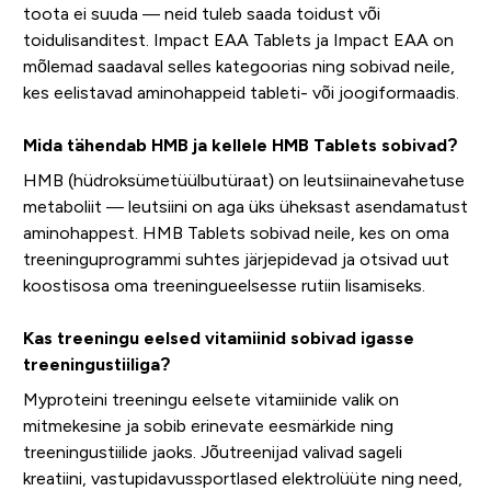
toota ei suuda — neid tuleb saada toidust või
toidulisanditest. Impact EAA Tablets ja Impact EAA on
mõlemad saadaval selles kategoorias ning sobivad neile,
kes eelistavad aminohappeid tableti- või joogiformaadis.
Mida tähendab HMB ja kellele HMB Tablets sobivad?
HMB (hüdroksümetüülbutüraat) on leutsiinainevahetuse
metaboliit — leutsiini on aga üks üheksast asendamatust
aminohappest. HMB Tablets sobivad neile, kes on oma
treeninguprogrammi suhtes järjepidevad ja otsivad uut
koostisosa oma treeningueelsesse rutiin lisamiseks.
Kas treeningu eelsed vitamiinid sobivad igasse
treeningustiiliga?
Myproteini treeningu eelsete vitamiinide valik on
mitmekesine ja sobib erinevate eesmärkide ning
treeningustiilide jaoks. Jõutreenijad valivad sageli
kreatiini, vastupidavussportlased elektrolüüte ning need,