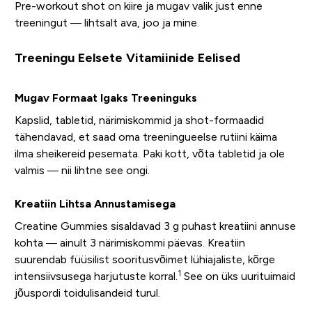
Pre-workout shot on kiire ja mugav valik just enne
treeningut — lihtsalt ava, joo ja mine.
Treeningu Eelsete Vitamiinide Eelised
Mugav Formaat Igaks Treeninguks
Kapslid, tabletid, närimiskommid ja shot-formaadid
tähendavad, et saad oma treeningueelse rutiini käima
ilma sheikereid pesemata. Paki kott, võta tabletid ja ole
valmis — nii lihtne see ongi.
Kreatiin Lihtsa Annustamisega
Creatine Gummies sisaldavad 3 g puhast kreatiini annuse
kohta — ainult 3 närimiskommi päevas. Kreatiin
suurendab füüsilist sooritusvõimet lühiajaliste, kõrge
1
intensiivsusega harjutuste korral.
See on üks uurituimaid
jõuspordi toidulisandeid turul.