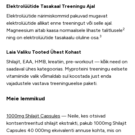
Elektrolüütide Tasakaal Treeningu Ajal
Elektrolüütide närimiskommid pakuvad mugavat
elektrolüütide allikat enne treeningut või selle ajal.
2
Magneesium aitab kaasa normaalsele lihaste talitlusele
3
ning on elektrolüütide tasakaalu oluline osa.
Laia Valiku Tooted Ühest Kohast
Shilajit, EAA, HMB, kreatiin, pre-workout — kõik need on
saadaval ühes kategoorias. Myproteini treeningu eelsete
vitamiinide valik võimaldab sul koostada just enda
vajadustele vastava treeningueelse paketi.
Meie lemmikud
1000mg Shilajit Capsules
— Neile, kes otsivad
kontsentreeritud shilajit ekstrakti, pakub 1000mg Shilajit
Capsules 40 000mg ekvivalenti annuse kohta, mis on