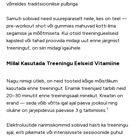
võrreldes traditsioonilise pulbriga.
Samuti sobivad need suurepäraselt neile, kes on teel —
pre-workout shot või gummies mahuvad kotti ilma
segamise ja mõõtmiseta. Kui otsid treeningueelseid
kapsleid või tahad proovida midagi uut enne järgmist
treeningut, on siin midagi igaühele.
Millal Kasutada Treeningu Eelseid Vitamiine
Nagu nimigi ütleb, on neid tooteid kõige mõistlikum
kasutada enne treeningut. Enamik treenijaid tarbib neid
20–30 minutit enne treeningsaali minekut. Kreatiin on
erand — seda võib võtta igal ajal päeva jooksul ning
1
oluline on järjepidevus päevase 3 g tarbimises.
Elektrolüütide närimiskommid sobivad hästi ka treeningu
ajal, eriti pikemate või intensiivsete sessioonide puhul.