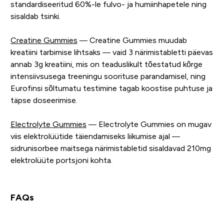
standardiseeritud 60%-le fulvo- ja humiinhapetele ning
sisaldab tsinki.
Creatine Gummies
— Creatine Gummies muudab
kreatiini tarbimise lihtsaks — vaid 3 närimistabletti päevas
annab 3g kreatiini, mis on teaduslikult tõestatud kõrge
intensiivsusega treeningu soorituse parandamisel, ning
Eurofinsi sõltumatu testimine tagab koostise puhtuse ja
täpse doseerimise.
Electrolyte Gummies
— Electrolyte Gummies on mugav
viis elektrolüütide täiendamiseks liikumise ajal —
sidrunisorbee maitsega närimistabletid sisaldavad 210mg
elektrolüüte portsjoni kohta.
FAQs