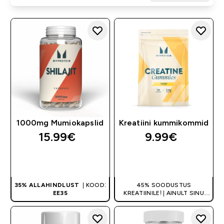
1000mg Mumiokapslid
Kreatiini kummikommid
15.99€‎
9.99€‎
OSTA KOHE
OSTA KOHE
35% ALLAHINDLUST
| KOOD:
45% SOODUSTUS
EE35
KREATIINILE! | AINULT SINU
ESIMESEL TELLIMUSEL