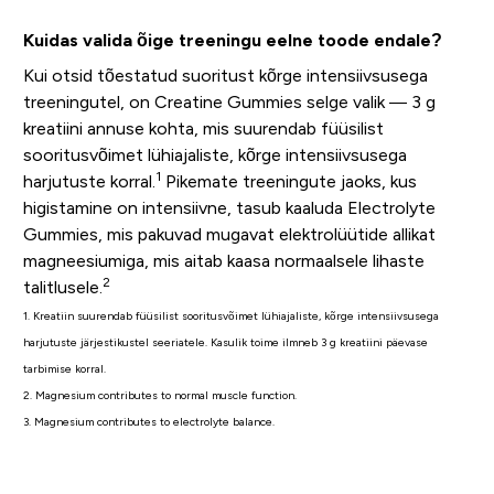
Kuidas valida õige treeningu eelne toode endale?
Kui otsid tõestatud suoritust kõrge intensiivsusega
treeningutel, on Creatine Gummies selge valik — 3 g
kreatiini annuse kohta, mis suurendab füüsilist
sooritusvõimet lühiajaliste, kõrge intensiivsusega
1
harjutuste korral.
Pikemate treeningute jaoks, kus
higistamine on intensiivne, tasub kaaluda Electrolyte
Gummies, mis pakuvad mugavat elektrolüütide allikat
magneesiumiga, mis aitab kaasa normaalsele lihaste
2
talitlusele.
1. Kreatiin suurendab füüsilist sooritusvõimet lühiajaliste, kõrge intensiivsusega
harjutuste järjestikustel seeriatele. Kasulik toime ilmneb 3 g kreatiini päevase
tarbimise korral.
2. Magnesium contributes to normal muscle function.
3. Magnesium contributes to electrolyte balance.