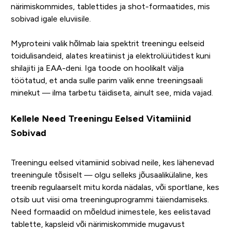
närimiskommides, tablettides ja shot-formaatides, mis
sobivad igale eluviisile.
Myproteini valik hõlmab laia spektrit treeningu eelseid
toidulisandeid, alates kreatiinist ja elektrolüütidest kuni
shilajiti ja EAA-deni. Iga toode on hoolikalt välja
töötatud, et anda sulle parim valik enne treeningsaali
minekut — ilma tarbetu täidiseta, ainult see, mida vajad.
Kellele Need Treeningu Eelsed Vitamiinid
Sobivad
Treeningu eelsed vitamiinid sobivad neile, kes lähenevad
treeningule tõsiselt — olgu selleks jõusaalikülaline, kes
treenib regulaarselt mitu korda nädalas, või sportlane, kes
otsib uut viisi oma treeninguprogrammi täiendamiseks.
Need formaadid on mõeldud inimestele, kes eelistavad
tablette, kapsleid või närimiskommide mugavust