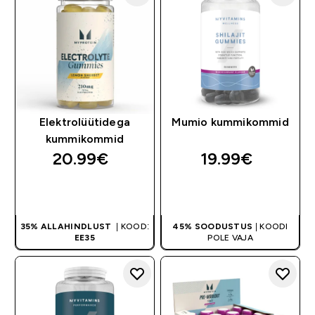
Elektrolüütidega
Mumio kummikommid
kummikommid
20.99€‎
19.99€‎
OSTA KOHE
OSTA KOHE
35% ALLAHINDLUST
| KOOD:
45% SOODUSTUS
| KOODI
EE35
POLE VAJA