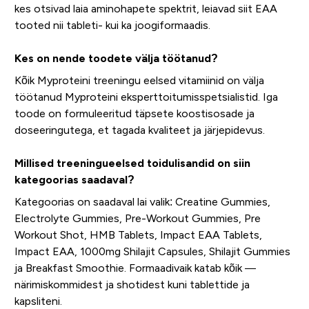
kes otsivad laia aminohapete spektrit, leiavad siit EAA
tooted nii tableti- kui ka joogiformaadis.
Kes on nende toodete välja töötanud?
Kõik Myproteini treeningu eelsed vitamiinid on välja
töötanud Myproteini eksperttoitumisspetsialistid. Iga
toode on formuleeritud täpsete koostisosade ja
doseeringutega, et tagada kvaliteet ja järjepidevus.
Millised treeningueelsed toidulisandid on siin
kategoorias saadaval?
Kategoorias on saadaval lai valik: Creatine Gummies,
Electrolyte Gummies, Pre-Workout Gummies, Pre
Workout Shot, HMB Tablets, Impact EAA Tablets,
Impact EAA, 1000mg Shilajit Capsules, Shilajit Gummies
ja Breakfast Smoothie. Formaadivaik katab kõik —
närimiskommidest ja shotidest kuni tablettide ja
kapsliteni.