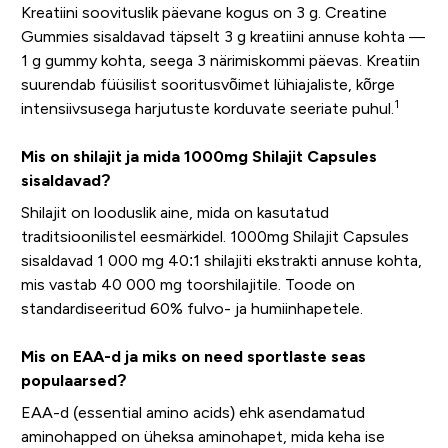
Kreatiini soovituslik päevane kogus on 3 g. Creatine
Gummies sisaldavad täpselt 3 g kreatiini annuse kohta —
1 g gummy kohta, seega 3 närimiskommi päevas. Kreatiin
suurendab füüsilist sooritusvõimet lühiajaliste, kõrge
1
intensiivsusega harjutuste korduvate seeriate puhul.
Mis on shilajit ja mida 1000mg Shilajit Capsules
sisaldavad?
Shilajit on looduslik aine, mida on kasutatud
traditsioonilistel eesmärkidel. 1000mg Shilajit Capsules
sisaldavad 1 000 mg 40:1 shilajiti ekstrakti annuse kohta,
mis vastab 40 000 mg toorshilajitile. Toode on
standardiseeritud 60% fulvo- ja humiinhapetele.
Mis on EAA-d ja miks on need sportlaste seas
populaarsed?
EAA-d (essential amino acids) ehk asendamatud
aminohapped on üheksa aminohapet, mida keha ise