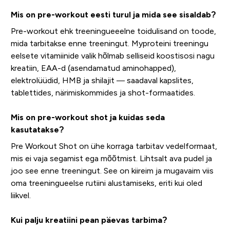
Mis on pre-workout eesti turul ja mida see sisaldab?
Pre-workout ehk treeningueeelne toidulisand on toode,
mida tarbitakse enne treeningut. Myproteini treeningu
eelsete vitamiinide valik hõlmab selliseid koostisosi nagu
kreatiin, EAA-d (asendamatud aminohapped),
elektrolüüdid, HMB ja shilajit — saadaval kapslites,
tablettides, närimiskommides ja shot-formaatides.
Mis on pre-workout shot ja kuidas seda
kasutatakse?
Pre Workout Shot on ühe korraga tarbitav vedelformaat,
mis ei vaja segamist ega mõõtmist. Lihtsalt ava pudel ja
joo see enne treeningut. See on kiireim ja mugavaim viis
oma treeningueelse rutiini alustamiseks, eriti kui oled
liikvel.
Kui palju kreatiini pean päevas tarbima?