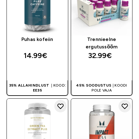
Puhas kofeiin
Trennieelne
ergutussõõm
14.99€‎
32.99€‎
OSTA KOHE
OSTA KOHE
35% ALLAHINDLUST
| KOOD:
45% SOODUSTUS
| KOODI
EE35
POLE VAJA