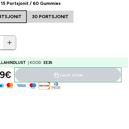
15 Portsjonit / 60 Gummies
RTSJONIT
30 PORTSJONIT
ALLAHINDLUST
| KOOD:
EE35
9€‎
Laost otsas