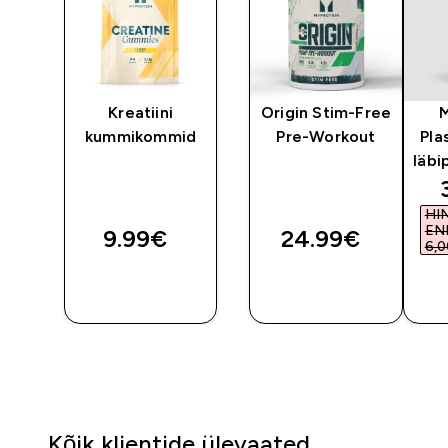
y
Kreatiini
Origin Stim-Free
kummikommid
Pre-Workout
Pla
läbi
HI
EN
9.99€‎
24.99€‎
6,0
OSTA
OSTA
KOHE
KOHE
Kõik klientide ülevaated