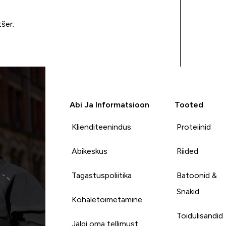
tšer.
Abi Ja Informatsioon
Tooted
Klienditeenindus
Proteiinid
Abikeskus
Riided
Tagastuspoliitika
Batoonid &
Snäkid
Kohaletoimetamine
Toidulisandid
Jälgi oma tellimust