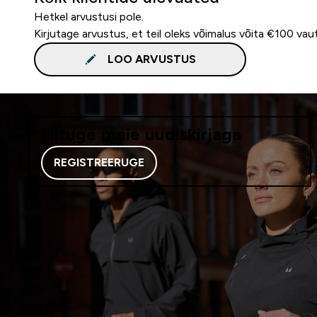
Hetkel arvustusi pole.
Kirjutage arvustus, et teil oleks võimalus võita €100 vau
LOO ARVUSTUS
Liituge meie uudiskirjaga
REGISTREERUGE