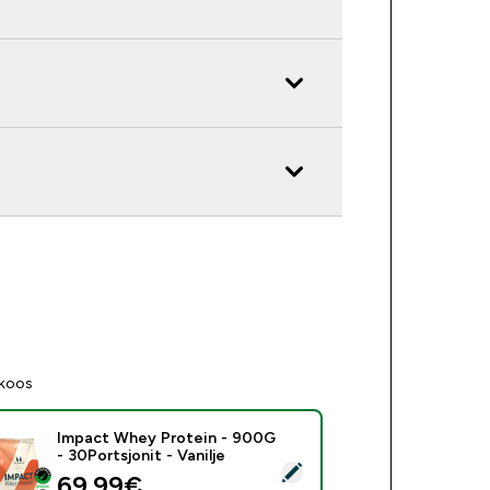
 koos
Impact Whey Protein - 900G
- 30Portsjonit - Vanilje
i see toode - Impact Whey Protein - 900G - 30Portsjonit - Vani
69.99€‎