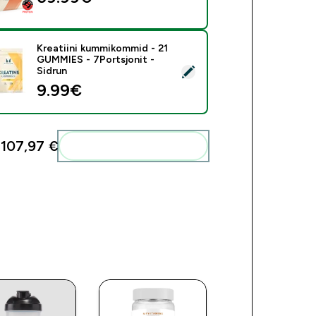
Kreatiini kummikommid - 21
GUMMIES - 7Portsjonit -
i see toode - Kreatiini kummikommid - 21 GUMMIES - 7Portsjoni
Sidrun
9.99€‎
:
107,97 €‎
Lisa need oma rutiini