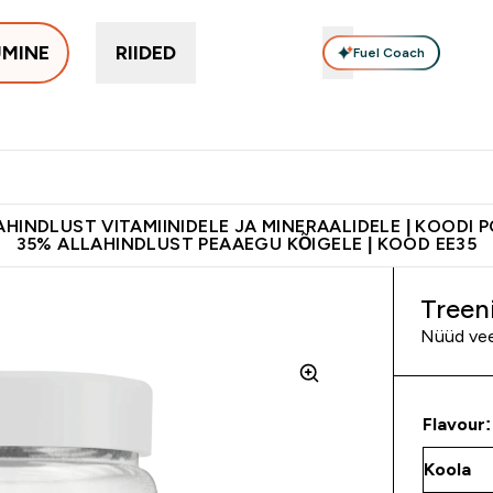
UMINE
RIIDED
Fuel Coach
Toidulisandid
Vitamiinid
Batoonid & Snäkid
Vegan Too
eimad submenu
er Proteiinid submenu
Enter Toidulisandid submenu
Enter Vitamiinid submenu
Enter Batoonid
⌄
⌄
⌄
tele 55€ ja üle
Kvaliteetsus
Lisa 5% allahindlust tellides äpis
HINDLUST VITAMIINIDELE JA MINERAALIDELE | KOODI 
35% ALLAHINDLUST PEAAEGU KÕIGELE | KOOD EE35
Treen
Nüüd vee
Flavour: