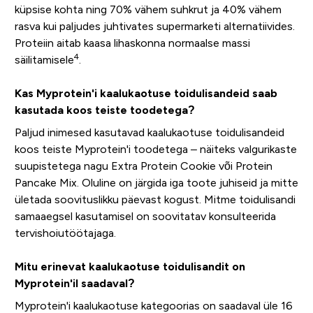
küpsise kohta ning 70% vähem suhkrut ja 40% vähem
rasva kui paljudes juhtivates supermarketi alternatiivides.
Proteiin aitab kaasa lihaskonna normaalse massi
4
säilitamisele
.
Kas Myprotein'i kaalukaotuse toidulisandeid saab
kasutada koos teiste toodetega?
Paljud inimesed kasutavad kaalukaotuse toidulisandeid
koos teiste Myprotein'i toodetega – näiteks valgurikaste
suupistetega nagu Extra Protein Cookie või Protein
Pancake Mix. Oluline on järgida iga toote juhiseid ja mitte
ületada soovituslikku päevast kogust. Mitme toidulisandi
samaaegsel kasutamisel on soovitatav konsulteerida
tervishoiutöötajaga.
Mitu erinevat kaalukaotuse toidulisandit on
Myprotein'il saadaval?
Myprotein'i kaalukaotuse kategoorias on saadaval üle 16