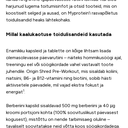
harjunud lugema toitumisinfot ja otsid tooteid, mis on
koostiselt selged ja ausad, on Myprotein'i rasvapõletus
toidulisandid heaks lähtekohaks.
Millal kaalukaotuse toidulisandeid kasutada
Enamikku kapsleid ja tablette on kõige lihtsam lisada
olemasolevasse päevarutiini – näiteks hommikusöögi ajal,
treeningu eel või söögikordade vahel vastavalt toote
juhendile. Origin Shred Pre-Workout, mis sisaldab koliini,
niatsiini, B6- ja B12-vitamiini ning biotiini, sobib hästi
aktiivsetele päevadele, mil vajad ekstra fokust ja
1
energiat
.
Berberiini kapslid sisaldavad 500 mg berberiini ja 40 µg
kroomi portsjoni kohta (100% soovituslikust päevasest
kogusest), mistõttu on nende tarbimisaeg oluline –
tavaliselt soovitatakse neid võtta koos söögikordadega.