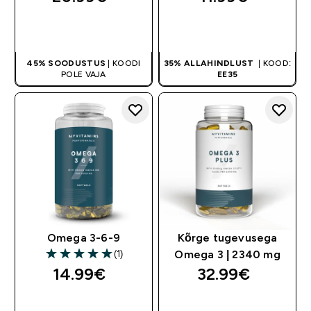
OSTA KOHE
OSTA KOHE
45% SOODUSTUS
| KOODI
35% ALLAHINDLUST
| KOOD:
POLE VAJA
EE35
Omega 3-6-9
Kõrge tugevusega
(1)
Omega 3 | 2340 mg
5 out of 5 stars
14.99€‎
32.99€‎
OSTA KOHE
OSTA KOHE