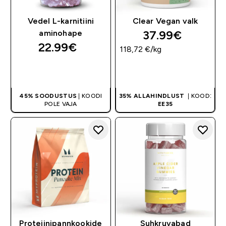
Vedel L-karnitiini
Clear Vegan valk
37.99€‎
aminohape
22.99€‎
118,72 €‎/kg
OSTA KOHE
OSTA KOHE
45% SOODUSTUS
| KOODI
35% ALLAHINDLUST
| KOOD:
POLE VAJA
EE35
Proteiinipannkookide
Suhkruvabad