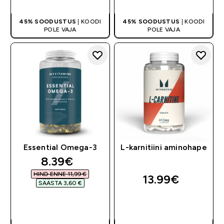
45% SOODUSTUS
| KOODI
45% SOODUSTUS
| KOODI
POLE VAJA
POLE VAJA
Essential Omega-3
L-karnitiini aminohape
discounted price
8.39€‎
HIND ENNE 11,99 €‎
13.99€‎
SÄÄSTA 3,60 €‎
OSTA KOHE
OSTA KOHE