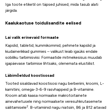
Iga toote etiketil on täpsed juhised, mida tasub alati
järgida.
Kaalukaotuse toidulisandite eelised
Lai valik erinevaid formaate
Kapslid, tabletid, kummikommid, pehmete kapslid ja
kiudainerikkad gummies – valikust leiab igaüks endale
sobiliku tarbimisviisi. Formaatide mitmekesisus muudab
igapäevase tarbimise lihtsaks, olenemata elustiilist.
Läbimõeldud koostisosad
Tooted sisaldavad koostisosi nagu berberiini, kroomi, L-
karnitiini, omega-3-6-9 rasvhappeid ja B-vitamiine.
Kroom aitab kaasa normaalse makrotoitainete
ainevahetusele ning normaalsete veresuhkrutasemete
2
säilitamisele
. B-vitamiinid nagu niatsiin, B6 ja B12 aitavad