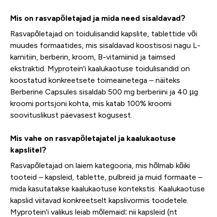
Mis on rasvapõletajad ja mida need sisaldavad?
Rasvapõletajad on toidulisandid kapslite, tablettide või
muudes formaatides, mis sisaldavad koostisosi nagu L-
karnitiin, berberin, kroom, B-vitamiinid ja taimsed
ekstraktid. Myprotein'i kaalukaotuse toidulisandid on
koostatud konkreetsete toimeainetega – näiteks
Berberine Capsules sisaldab 500 mg berberiini ja 40 µg
kroomi portsjoni kohta, mis katab 100% kroomi
soovituslikust päevasest kogusest.
Mis vahe on rasvapõletajatel ja kaalukaotuse
kapslitel?
Rasvapõletajad on laiem kategooria, mis hõlmab kõiki
tooteid – kapsleid, tablette, pulbreid ja muid formaate –
mida kasutatakse kaalukaotuse kontekstis. Kaalukaotuse
kapslid viitavad konkreetselt kapslivormis toodetele.
Myprotein'i valikus leiab mõlemaid: nii kapsleid (nt