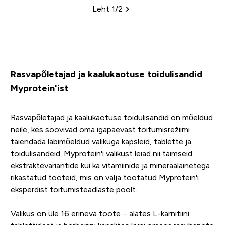
Leht 1/2
Leheküljed
Rasvapõletajad ja kaalukaotuse toidulisandid
Myprotein'ist
Rasvapõletajad ja kaalukaotuse toidulisandid on mõeldud
neile, kes soovivad oma igapäevast toitumisrežiimi
täiendada läbimõeldud valikuga kapsleid, tablette ja
toidulisandeid. Myprotein'i valikust leiad nii taimseid
ekstraktevariantide kui ka vitamiinide ja mineraalainetega
rikastatud tooteid, mis on välja töötatud Myprotein'i
eksperdist toitumisteadlaste poolt.
Valikus on üle 16 erineva toote – alates L-karnitiini