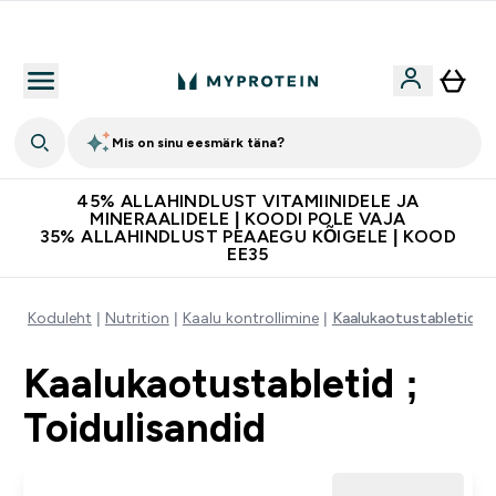
Lisa 5% allahindlust tellides äpis
Mis on sinu eesmärk täna?
45% ALLAHINDLUST VITAMIINIDELE JA
MINERAALIDELE | KOODI POLE VAJA
35% ALLAHINDLUST PEAAEGU KÕIGELE | KOOD
EE35
Koduleht
Nutrition
Kaalu kontrollimine
Kaalukaotustabletid ; t
Kaalukaotustabletid ;
Toidulisandid