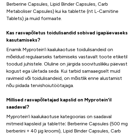
Berberine Capsules, Lipid Binder Capsules, Carb
Metaboliser Capsules) kui ka tablette (nt L-Carnitine
Tablets) ja muid formaate.
Kas rasvapõletus toidulisandid sobivad igapäevaseks
kasutamiseks?
Enamik Myprotein'i kaalukaotuse toidulisandeid on
mõeldud regulaarseks tarbimiseks vastavalt toote etiketil
toodud juhistele. Oluline on järgida soovituslikku päevast
kogust ega ületada seda. Kui tarbid samaaegselt muid
ravimeid või toidulisandeid, on mõistlik enne alustamist
nõu pidada tervishoiutöötajaga.
Millised rasvapõletajad kapslid on Myprotein'il
saadaval?
Myprotein'i kaalukaotuse kategoorias on saadaval
mitmeid kapsleid ja tablette: Berberine Capsules (500 mg
berberiini + 40 µg kroomi), Lipid Binder Capsules, Carb