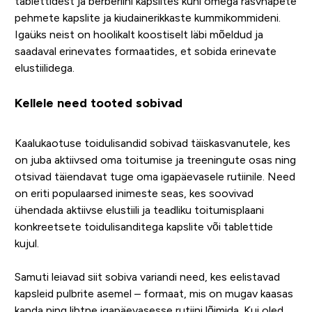
tablettidest ja berberiini kapslites kuni omega rasvhapete
pehmete kapslite ja kiudainerikkaste kummikommideni.
Igaüks neist on hoolikalt koostiselt läbi mõeldud ja
saadaval erinevates formaatides, et sobida erinevate
elustiilidega.
Kellele need tooted sobivad
Kaalukaotuse toidulisandid sobivad täiskasvanutele, kes
on juba aktiivsed oma toitumise ja treeningute osas ning
otsivad täiendavat tuge oma igapäevasele rutiinile. Need
on eriti populaarsed inimeste seas, kes soovivad
ühendada aktiivse elustiili ja teadliku toitumisplaani
konkreetsete toidulisanditega kapslite või tablettide
kujul.
Samuti leiavad siit sobiva variandi need, kes eelistavad
kapsleid pulbrite asemel – formaat, mis on mugav kaasas
kanda ning lihtne igapäevasesse rutiini lõimida. Kui oled