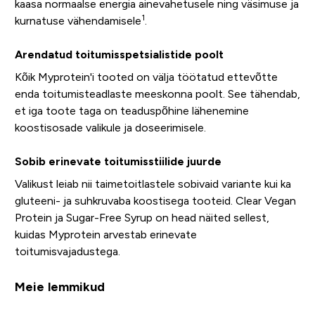
kaasa normaalse energia ainevahetusele ning väsimuse ja
1
kurnatuse vähendamisele
.
Arendatud toitumisspetsialistide poolt
Kõik Myprotein'i tooted on välja töötatud ettevõtte
enda toitumisteadlaste meeskonna poolt. See tähendab,
et iga toote taga on teaduspõhine lähenemine
koostisosade valikule ja doseerimisele.
Sobib erinevate toitumisstiilide juurde
Valikust leiab nii taimetoitlastele sobivaid variante kui ka
gluteeni- ja suhkruvaba koostisega tooteid. Clear Vegan
Protein ja Sugar-Free Syrup on head näited sellest,
kuidas Myprotein arvestab erinevate
toitumisvajadustega.
Meie lemmikud