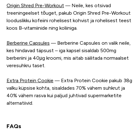
Origin Shred Pre-Workout
— Neile, kes otsivad
treeningeelset tõuget, pakub Origin Shred Pre-Workout
looduslikku kofeiini rohelisest kohvist ja rohelisest teest
koos B-vitamiinide ning koliiniga.
Berberine Capsules
— Berberine Capsules on valik neile,
kes hindavad täpsust – iga kapsel sisaldab 500mg
berberiini ja 40µg kroomi, mis aitab säilitada normaalset
veresuhkru taset.
Extra Protein Cookie
— Extra Protein Cookie pakub 38g
valku küpsise kohta, sisaldades 70% vähem suhkrut ja
40% vähem rasva kui paljud juhtivad supermarketite
alternatiivid.
FAQs