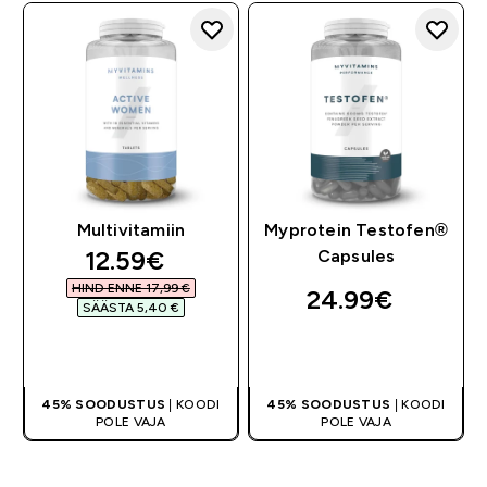
Multivitamiin
Myprotein Testofen®
discounted price
12.59€‎
Capsules
HIND ENNE 17,99 €‎
24.99€‎
SÄÄSTA 5,40 €‎
OSTA KOHE
OSTA KOHE
45% SOODUSTUS
| KOODI
45% SOODUSTUS
| KOODI
POLE VAJA
POLE VAJA