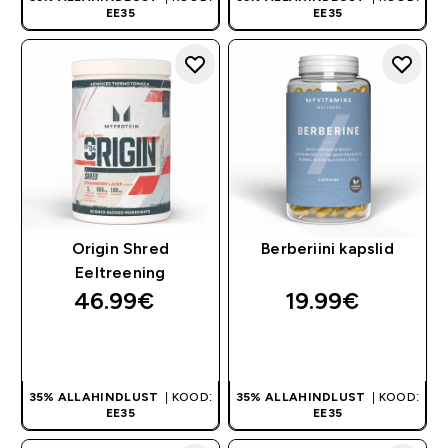
EE35
EE35
Origin Shred
Berberiini kapslid
Eeltreening
46.99€‎
19.99€‎
OSTA KOHE
OSTA KOHE
35% ALLAHINDLUST
| KOOD:
35% ALLAHINDLUST
| KOOD:
EE35
EE35