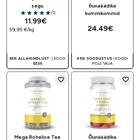
segu
õunaäädika
(1)
kummikommid
5 out of 5 stars
11.99€‎
24.49€‎
59,95 €‎/kg
OSTA KOHE
OSTA KOHE
35% ALLAHINDLUST
| KOOD:
45% SOODUSTUS
| KOODI
EE35
POLE VAJA
Mega Rohelise Tee
Õunaäädika