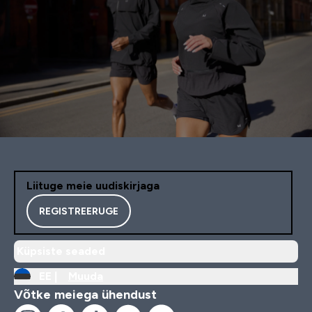
Liituge meie uudiskirjaga
REGISTREERUGE
Küpsiste seaded
EE |
Muuda
Võtke meiega ühendust