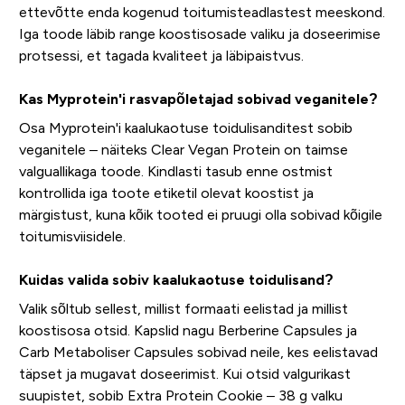
ettevõtte enda kogenud toitumisteadlastest meeskond.
Iga toode läbib range koostisosade valiku ja doseerimise
protsessi, et tagada kvaliteet ja läbipaistvus.
Kas Myprotein'i rasvapõletajad sobivad veganitele?
Osa Myprotein'i kaalukaotuse toidulisanditest sobib
veganitele – näiteks Clear Vegan Protein on taimse
valguallikaga toode. Kindlasti tasub enne ostmist
kontrollida iga toote etiketil olevat koostist ja
märgistust, kuna kõik tooted ei pruugi olla sobivad kõigile
toitumisviisidele.
Kuidas valida sobiv kaalukaotuse toidulisand?
Valik sõltub sellest, millist formaati eelistad ja millist
koostisosa otsid. Kapslid nagu Berberine Capsules ja
Carb Metaboliser Capsules sobivad neile, kes eelistavad
täpset ja mugavat doseerimist. Kui otsid valgurikast
suupistet, sobib Extra Protein Cookie – 38 g valku