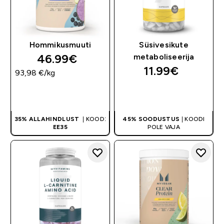
Hommikusmuuti
Süsivesikute
46.99€‎
metaboliseerija
11.99€‎
93,98 €‎/kg
OSTA KOHE
OSTA KOHE
35% ALLAHINDLUST
| KOOD:
45% SOODUSTUS
| KOODI
EE35
POLE VAJA