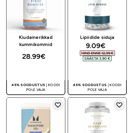
Kiudainerikkad
Lipiidide siduja
discounted pr
9.09€‎
kummikommid
HIND ENNE 12,99 €‎
28.99€‎
SÄÄSTA 3,90 €‎
OSTA KOHE
OSTA KOHE
45% SOODUSTUS
| KOODI
45% SOODUSTUS
| KOODI
POLE VAJA
POLE VAJA