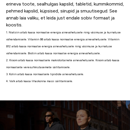
erineva toote, sealhulgas kapslid, tabletid, kummikommid,
pehmed kapslid, küpsised, siirupid ja smuutisegud. See
annab laia valiku, et leida just endale sobiv formaat ja
koostis.
1. Niatsiin aitab kaasa normaalse energia ainevahetusele ning väsimuse ja kurnatuse
vähendamisele. Vitamiin B6 aitab kaasa normaalse energia ainevahetusele. Vitamiin
B12 aitab kaasa normaalse energia ainevahetusele ning väsimuse ja kurnatuse
vähendamisele. Biotiin aitab kaasa normaalse energia ainevahetusele.
2. Kroom aitab kaasa normaalsele makrotoitainete ainevahetusele. Kroom aitab kaasa
normaalsete veresuhkrutasemete säilitamisele.
3. Koliin aitab kaasa normaalsele lipiidide ainevahetusele.
4. Valk aitab kaasa lihaskonna massi säilitamisele.