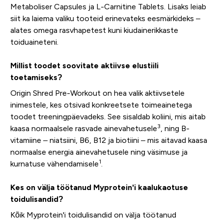
Metaboliser Capsules ja L-Carnitine Tablets. Lisaks leiab
siit ka laiema valiku tooteid erinevateks eesmärkideks –
alates omega rasvhapetest kuni kiudainerikkaste
toiduaineteni.
Millist toodet soovitate aktiivse elustiili
toetamiseks?
Origin Shred Pre-Workout on hea valik aktiivsetele
inimestele, kes otsivad konkreetsete toimeainetega
toodet treeningpäevadeks. See sisaldab koliini, mis aitab
3
kaasa normaalsele rasvade ainevahetusele
, ning B-
vitamiine – niatsiini, B6, B12 ja biotiini – mis aitavad kaasa
normaalse energia ainevahetusele ning väsimuse ja
1
kurnatuse vähendamisele
.
Kes on välja töötanud Myprotein'i kaalukaotuse
toidulisandid?
Kõik Myprotein'i toidulisandid on välja töötanud