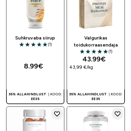
Suhkruvaba siirup
Valgurikas
(1)
toidukorraasendaja
5 out of 5 stars
(1)
5 out of 5 stars
43.99€‎
8.99€‎
43,99 €‎/kg
OSTA KOHE
OSTA KOHE
35% ALLAHINDLUST
| KOOD:
35% ALLAHINDLUST
| KOOD:
EE35
EE35