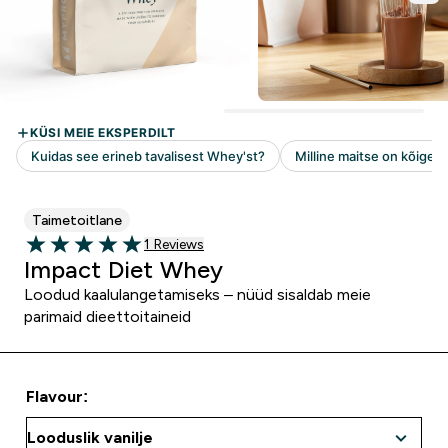
Taimetoitlane
1 customer reviews
1 Reviews
5 out of 5 stars
Impact Diet Whey
Loodud kaalulangetamiseks – nüüd sisaldab meie
parimaid dieettoitaineid
Flavour: