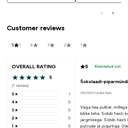
Customer reviews
5
1
4
3
2
1
OVERALL RATING
5
Kinnitatud ost
5
5 out of 5 stars
Šokolaadi-piparmünd
(1 review)
05/09/21 autor heio
5
★
1
5 stars rating 1 reviews
4
★
0
4 stars rating 0 reviews
Väga hea pulber, milleg
3
★
0
3 stars rating 0 reviews
kõike teha. Sobib hästi kokku
2
★
0
järgmisega: Sobib hästi kokku
2 stars rating 0 reviews
1
★
0
putrude ja jogurtiga. Ol