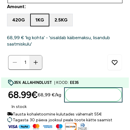
Amount:
420G
1KG
2.5KG
68,99 €‎ 'kg kohta' - 'sisaldab käibemaksu, lisandub
saatmiskulu'
35% ALLAHINDLUST
| KOOD:
EE35
68.99€‎
68,99 €‎/kg
Lisa ostukorvi
In stock
Tausta kohaletoomine kulutades vähemalt 55€
Tagasta 30 päeva jooksul peale toote kätte saamist