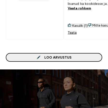
1 stars rating 0 reviews
lisanud ka kookidesse ja
Vaata rohkem
smuutisse. Taimse piima
kokku segades saab
šokolaadikreemi.
Mitte kasu
Kasulik (1)
Teata
LOO ARVUSTUS