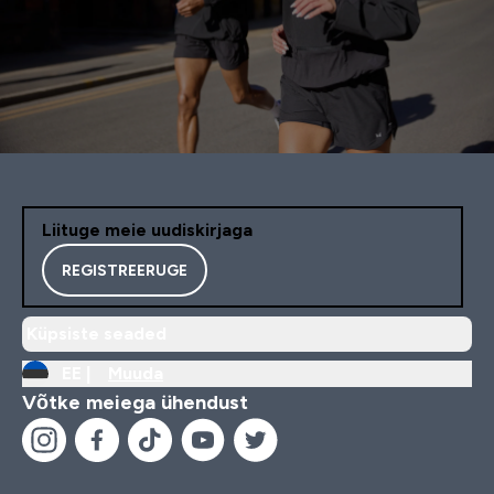
Liituge meie uudiskirjaga
REGISTREERUGE
Küpsiste seaded
EE |
Muuda
Võtke meiega ühendust