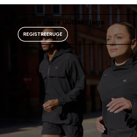
Liituge meie uudiskirjaga
REGISTREERUGE