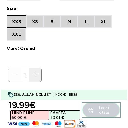
Size:
XXS
XS
S
M
L
XL
XXL
Värv: Orchid
35% ALLAHINDLUST
| KOOD:
EE35
discounted price
19.99€‎
Laost
otsas
HIND ENNE
SÄÄSTA
50,00 €‎
30,01 €‎