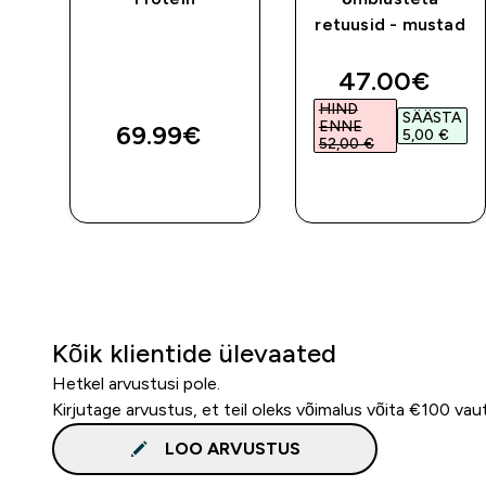
retuusid - mustad
discounted 
47.00€‎
HIND
SÄÄSTA
ENNE
69.99€‎
5,00 €‎
52,00 €‎
E
OSTA KOHE
OSTA KOHE
Kõik klientide ülevaated
Hetkel arvustusi pole.
Kirjutage arvustus, et teil oleks võimalus võita €100 vau
LOO ARVUSTUS