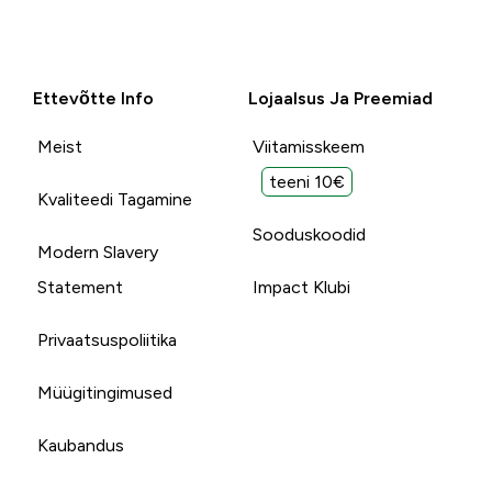
Ettevõtte Info
Lojaalsus Ja Preemiad
Meist
Viitamisskeem
teeni 10€
Kvaliteedi Tagamine
Sooduskoodid
Modern Slavery
Statement
Impact Klubi
Privaatsuspoliitika
Müügitingimused
Kaubandus