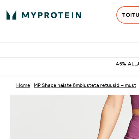
TOIT
Populaarseimad
Proteiinid
Enter Populaars
Ent
⌄
⌄
Tasuta kohaletoomine tellimus
45% ALLA
Home
MP Shape naiste õmblusteta retuusid – must