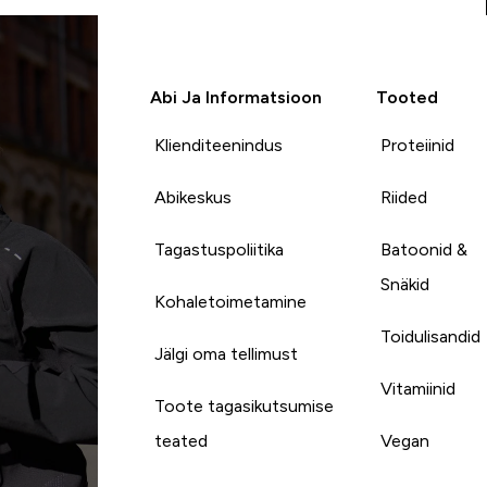
Abi Ja Informatsioon
Tooted
Klienditeenindus
Proteiinid
Abikeskus
Riided
Tagastuspoliitika
Batoonid &
Snäkid
Kohaletoimetamine
Toidulisandid
Jälgi oma tellimust
Vitamiinid
Toote tagasikutsumise
teated
Vegan