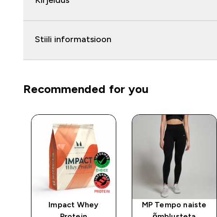
Kirjeldus
Stiili informatsioon
Recommended for you
Impact Whey
MP Tempo naiste
d –
Protein
õmblusteta