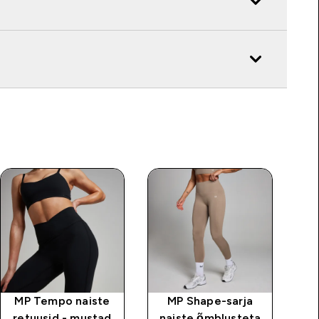
MP Tempo naiste
MP Shape-sarja
M
retuusid - mustad
naiste õmblusteta
Ta