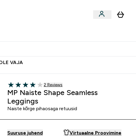
ted
Aksessuaarid
Lõpumüük
 & Snäkid submenu
Enter Vegan Tooted submenu
⌄
Soovid 10€ krediiti?
Abikeskus
POLE VAJA
2 customer reviews
2 Reviews
4 out of 5 stars
MP Naiste Shape Seamless
Leggings
Naiste kõrge pihaosaga retuusid
Suuruse juhend
Virtuaalne Proovimine