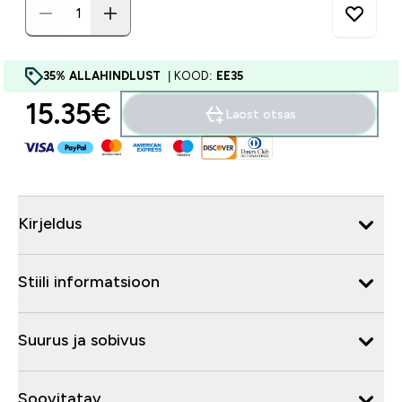
35% ALLAHINDLUST
| KOOD:
EE35
15.35€‎
Laost otsas
Kirjeldus
Stiili informatsioon
Suurus ja sobivus
Soovitatav