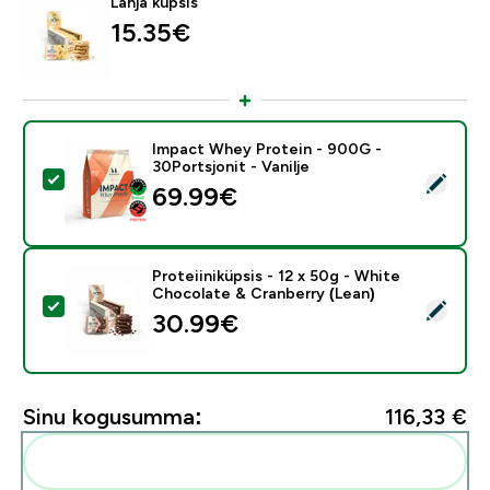
Lahja küpsis
15.35€‎
Impact Whey Protein - 900G -
30Portsjonit - Vanilje
Vali see toode - Impact Whey Protein - 900G - 30Ports
69.99€‎
Proteiiniküpsis - 12 x 50g - White
Chocolate & Cranberry (Lean)
Vali see toode - Proteiiniküpsis - 12 x 50g - White Ch
30.99€‎
Sinu kogusumma:
116,33 €‎
Lisa need oma rutiini