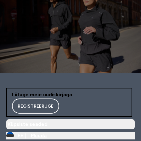
Liituge meie uudiskirjaga
REGISTREERUGE
Küpsiste seaded
EE |
Muuda