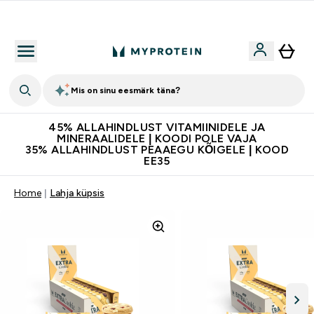
Soovid 10€ krediiti?
Mis on sinu eesmärk täna?
45% ALLAHINDLUST VITAMIINIDELE JA
MINERAALIDELE | KOODI POLE VAJA
35% ALLAHINDLUST PEAAEGU KÕIGELE | KOOD
EE35
Home
Lahja küpsis