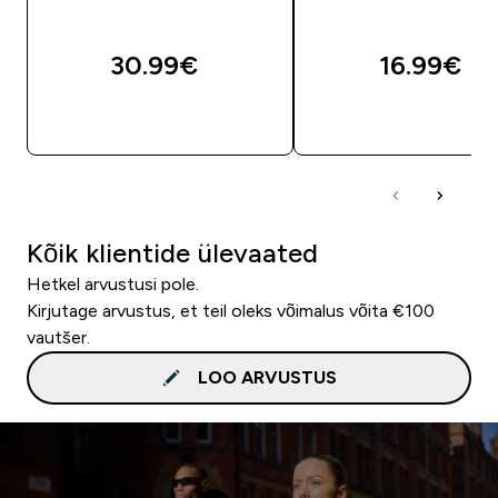
30.99€‎
16.99€‎
OSTA KOHE
OSTA KOHE
Kõik klientide ülevaated
Hetkel arvustusi pole.
Kirjutage arvustus, et teil oleks võimalus võita €100
vautšer.
LOO ARVUSTUS