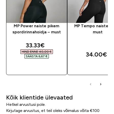
MP Power naiste pikem
MP Tempo naiste ve
spordirinnahoidja – must
must
discounted price
33.33€‎
HIND ENNE 40,00 €‎
34.00€‎
SÄÄSTA 6,67 €‎
OSTA KOHE
OSTA KOHE
Kõik klientide ülevaated
Hetkel arvustusi pole.
Kirjutage arvustus, et teil oleks võimalus võita €100