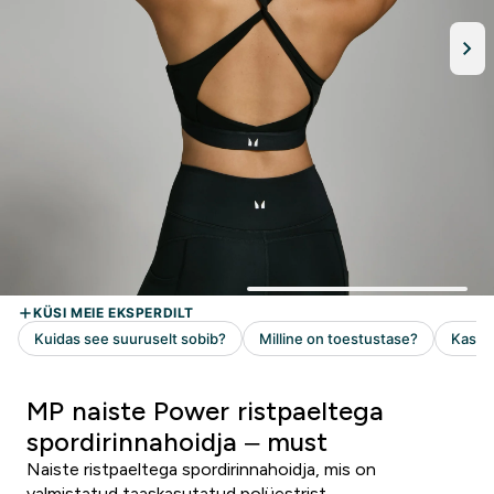
MP naiste Power ristpaeltega
spordirinnahoidja – must
Naiste ristpaeltega spordirinnahoidja, mis on
valmistatud taaskasutatud polüestrist