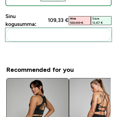
Sinu
Was
Save
109,33 €‎
122,00 €‎
12,67 €‎
kogusumma:
Lisa need oma rutiini
Recommended for you