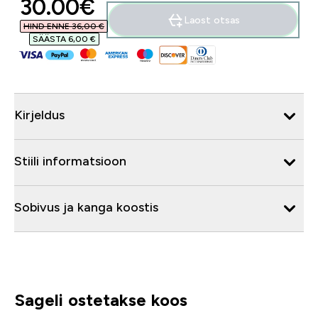
discounted price
30.00€‎
Laost otsas
HIND ENNE 36,00 €‎
SÄÄSTA 6,00 €‎
Kirjeldus
Stiili informatsioon
Sobivus ja kanga koostis
Sageli ostetakse koos