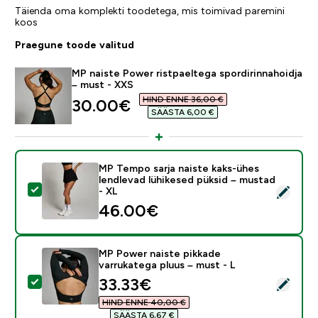
Täienda oma komplekti toodetega, mis toimivad paremini
koos
Praegune toode valitud
MP naiste Power ristpaeltega spordirinnahoidja
– must - XXS
HIND ENNE 36,00 €‎
discounted price
30.00€‎
SÄÄSTA 6,00 €‎
MP Tempo sarja naiste kaks-ühes
lendlevad lühikesed püksid – mustad
Vali see toode - MP Tempo sarja naiste kaks-ühes lend
- XL
46.00€‎
MP Power naiste pikkade
varrukatega pluus – must - L
discounted price
33.33€‎
Vali see toode - MP Power naiste pikkade varrukatega 
HIND ENNE 40,00 €‎
SÄÄSTA 6,67 €‎