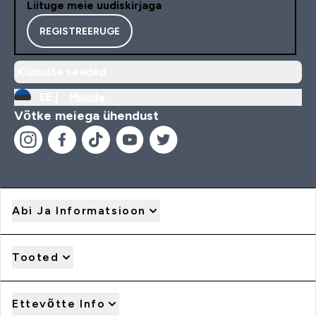
Liituge meie uudiskirjaga
REGISTREERUGE
Küpsiste seaded
EE |
Muuda
Võtke meiega ühendust
Abi Ja Informatsioon
Tooted
Ettevõtte Info