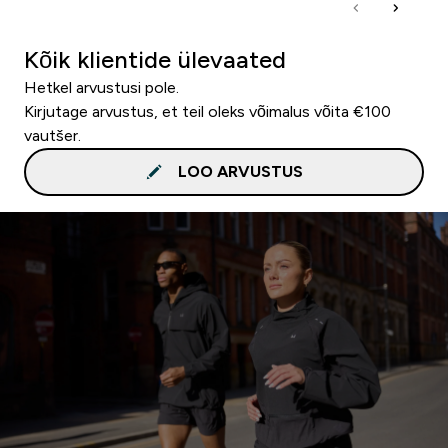
Kõik klientide ülevaated
Hetkel arvustusi pole.
Kirjutage arvustus, et teil oleks võimalus võita €100
vautšer.
LOO ARVUSTUS