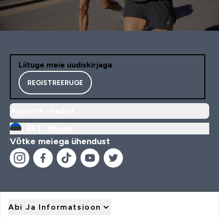
Liituge meie uudiskirjaga
REGISTREERUGE
Küpsiste seaded
EE |
Muuda
Võtke meiega ühendust
Abi Ja Informatsioon