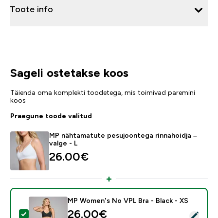
Toote info
Sageli ostetakse koos
Täienda oma komplekti toodetega, mis toimivad paremini
koos
Praegune toode valitud
MP nähtamatute pesujoontega rinnahoidja –
valge - L
26.00€‎
MP Women's No VPL Bra - Black - XS
26.00€‎
Vali see toode - MP Women's No VPL Bra - Black - XS