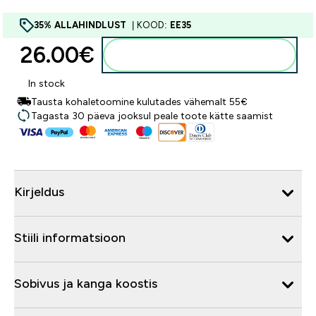
35% ALLAHINDLUST
| KOOD:
EE35
26.00€‎
Lisa ostukorvi
In stock
Tausta kohaletoomine kulutades vähemalt 55€
Tagasta 30 päeva jooksul peale toote kätte saamist
Kirjeldus
Stiili informatsioon
Sobivus ja kanga koostis