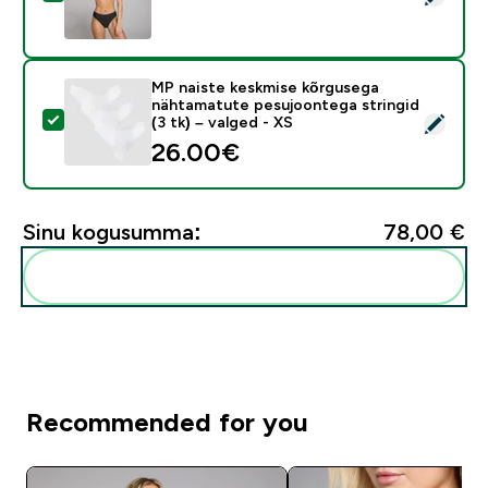
MP naiste keskmise kõrgusega
nähtamatute pesujoontega stringid
Vali see toode - MP naiste keskmise kõrgusega nähtama
(3 tk) – valged - XS
26.00€‎
Sinu kogusumma:
78,00 €‎
Lisa need oma rutiini
Recommended for you