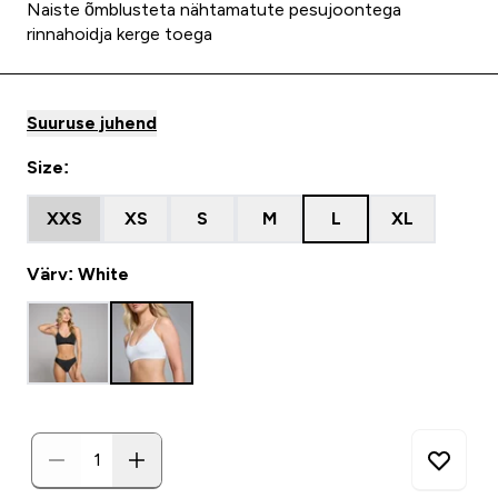
Naiste õmblusteta nähtamatute pesujoontega
rinnahoidja kerge toega
Suuruse juhend
Size:
XXS
XS
S
M
L
XL
Värv: White