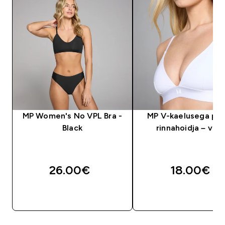
MP Women's No VPL Bra -
MP V-kaelusega pe
Black
rinnahoidja – val
26.00€‎
18.00€‎
OSTA KOHE
OSTA KOHE