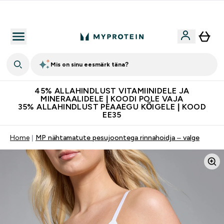
Kvaliteetsus
Mis on sinu eesmärk täna?
45% ALLAHINDLUST VITAMIINIDELE JA
MINERAALIDELE | KOODI POLE VAJA
35% ALLAHINDLUST PEAAEGU KÕIGELE | KOOD
EE35
Home
MP nähtamatute pesujoontega rinnahoidja – valge