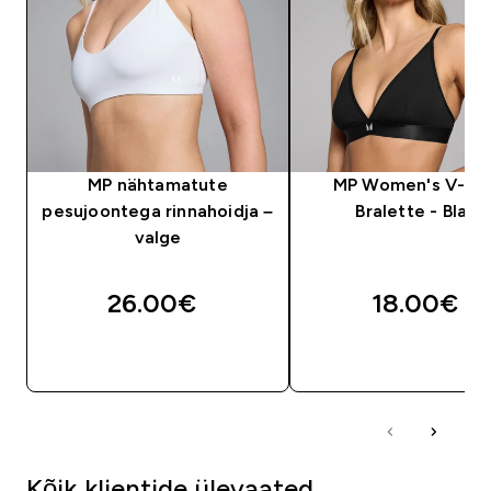
MP nähtamatute
MP Women's V-Ne
pesujoontega rinnahoidja –
Bralette - Black
valge
26.00€‎
18.00€‎
OSTA KOHE
OSTA KOHE
Kõik klientide ülevaated