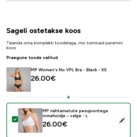
Sageli ostetakse koos
Täienda oma komplekti toodetega, mis toimivad paremini
koos
Praegune toode valitud
MP Women's No VPL Bra - Black - XS
26.00€‎
MP nähtamatute pesujoontega
rinnahoidja – valge - L
Vali see toode - MP nähtamatute pesujoontega rinnaho
26.00€‎