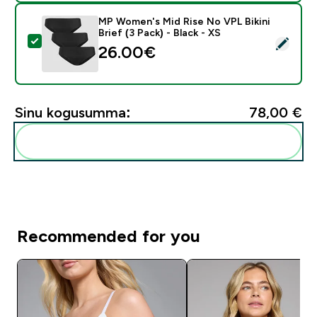
MP Women's Mid Rise No VPL Bikini
Brief (3 Pack) - Black - XS
Vali see toode - MP Women's Mid Rise No VPL Bikini Bri
26.00€‎
Sinu kogusumma:
78,00 €‎
Lisa need oma rutiini
Recommended for you