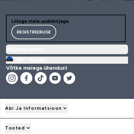
Liituge meie uudiskirjaga
REGISTREERUGE
Küpsiste seaded
EE |
Muuda
Võtke meiega ühendust
Abi Ja Informatsioon
Tooted