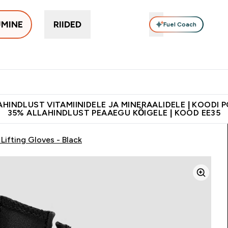
UMINE
RIIDED
Fuel Coach
Toidulisandid
Vitamiinid
Batoonid & Snäkid
Vegan Too
eimad submenu
er Proteiinid submenu
Enter Toidulisandid submenu
Enter Vitamiinid submenu
Enter Batoonid
⌄
⌄
⌄
tele 55€ ja üle
Kvaliteetsus
Lisa 5% allahindlust tellides äpis
HINDLUST VITAMIINIDELE JA MINERAALIDELE | KOODI 
35% ALLAHINDLUST PEAAEGU KÕIGELE | KOOD EE35
Lifting Gloves - Black