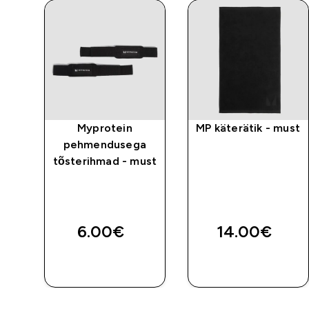
ic
Myprotein
MP käterätik - must
pehmendusega
st
tõsterihmad - must
ed price
TA
6.00€‎
14.00€‎
E
OSTA KOHE
OSTA KOHE