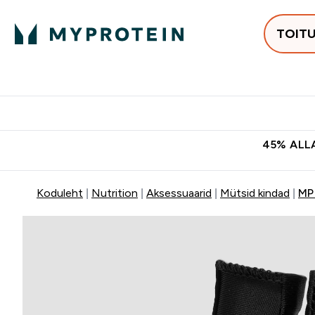
TOIT
Populaarseimad
Proteiinid
Enter Populaars
Ent
⌄
⌄
Tasuta kohaletoomine tellimus
45% ALLA
Koduleht
Nutrition
Aksessuaarid
Mütsid kindad
MP 