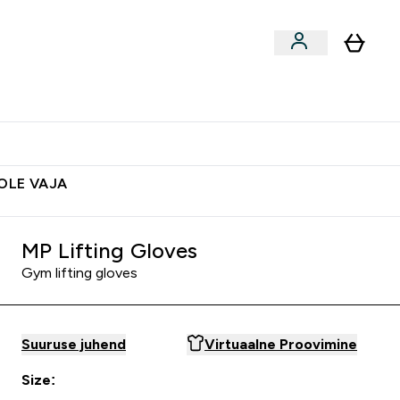
ted
Aksessuaarid
Lõpumüük
 & Snäkid submenu
Enter Vegan Tooted submenu
⌄
Soovid 10€ krediiti?
Abikeskus
POLE VAJA
MP Lifting Gloves
Gym lifting gloves
Suuruse juhend
Virtuaalne Proovimine
Size: