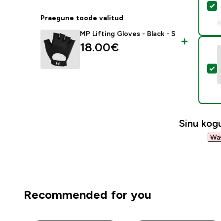
V
Praegune toode valitud
MP Lifting Gloves - Black - S
18.00€‎
V
Sinu ko
Was
Recommended for you