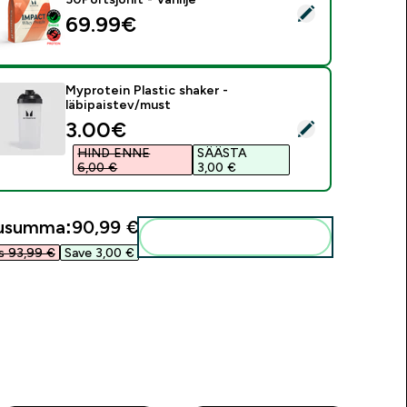
ali see toode - Impact Whey Protein - 900G - 30Portsjonit - V
69.99€‎
Myprotein Plastic shaker -
läbipaistev/must
discounted price
3.00€‎
ali see toode - Myprotein Plastic shaker - läbipaistev/must
HIND ENNE
SÄÄSTA
6,00 €‎
3,00 €‎
gusumma:
90,99 €‎
Lisa need oma rutiini
 93,99 €‎
Save 3,00 €‎