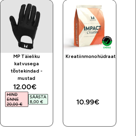
MP Täieliku
Kreatiinmonohüdraat
katvusega
tõstekindad -
l
mustad
discounted price
12.00€‎
HIND
SÄÄSTA
ENNE
10.99€‎
8,00 €‎
20,00 €‎
OSTA KOHE
OSTA KOHE