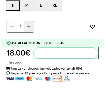
S
M
L
XL
35% ALLAHINDLUST
| KOOD:
EE35
18.00€‎
Lisa ostukorvi
In stock
Tausta kohaletoomine kulutades vähemalt 55€
Tagasta 30 päeva jooksul peale toote kätte saamist