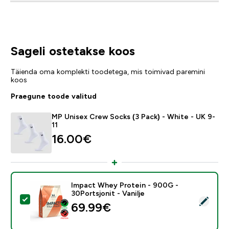
Sageli ostetakse koos
Täienda oma komplekti toodetega, mis toimivad paremini
koos
Praegune toode valitud
MP Unisex Crew Socks (3 Pack) - White - UK 9-
11
16.00€‎
Impact Whey Protein - 900G -
30Portsjonit - Vanilje
Vali see toode - Impact Whey Protein - 900G - 30Ports
69.99€‎