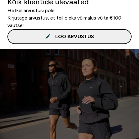
Kõik klientide ülevaated
Hetkel arvustusi pole.
Kirjutage arvustus, et teil oleks võimalus võita €100
vautšer.
LOO ARVUSTUS