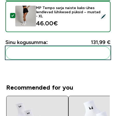
MP Tempo sarja naiste kaks-ühes
lendlevad lühikesed püksid – mustad
Vali see toode - MP Tempo sarja naiste kaks-ühes lend
- XL
46.00€‎
Sinu kogusumma:
131,99 €‎
Lisa need oma rutiini
Recommended for you