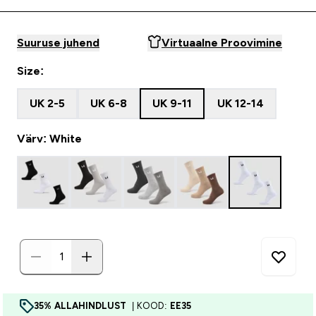
Suuruse juhend
Virtuaalne Proovimine
Size:
UK 2-5
UK 6-8
UK 9-11
UK 12-14
Värv: White
35% ALLAHINDLUST
| KOOD:
EE35