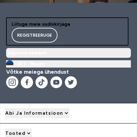
Liituge meie uudiskirjaga
REGISTREERUGE
Küpsiste seaded
EE |
Muuda
Võtke meiega ühendust
Abi Ja Informatsioon
Tooted