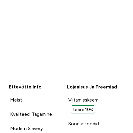
Ettevõtte Info
Lojaalsus Ja Preemiad
Meist
Viitamisskeem
teeni 10€
Kvaliteedi Tagamine
Sooduskoodid
Modern Slavery