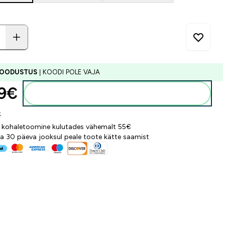
SOODUSTUS
| KOODI POLE VAJA
9€‎
Lisa ostukorvi
k
 kohaletoomine kulutades vähemalt 55€
a 30 päeva jooksul peale toote kätte saamist