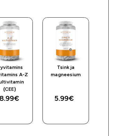
yvitamins
Tsink ja
A-Z
itamins A-Z
magneesium
multivitamiini
ltivitamin
(CEE)
8.99€‎
5.99€‎
10.99€‎
OSTA
OSTA
OSTA
KOHE
KOHE
KOHE