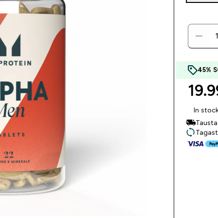
45% 
19.9
In stoc
Tausta
Tagast