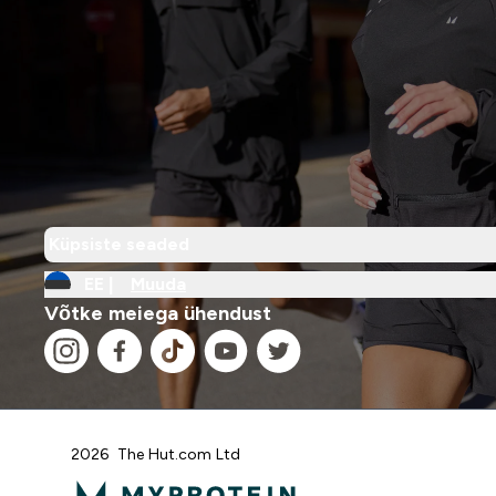
Küpsiste seaded
EE |
Muuda
Võtke meiega ühendust
2026 The Hut.com Ltd