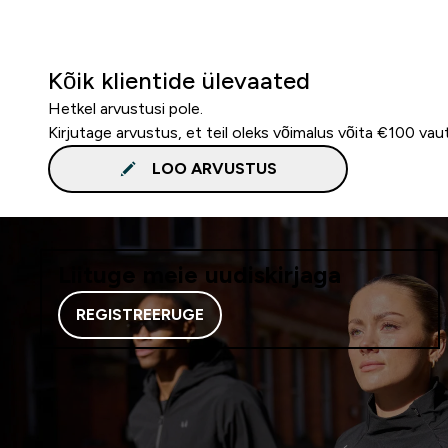
Kõik klientide ülevaated
Hetkel arvustusi pole.
Kirjutage arvustus, et teil oleks võimalus võita €100 vau
LOO ARVUSTUS
Liituge meie uudiskirjaga
REGISTREERUGE