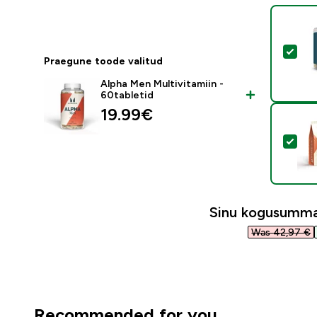
Val
Praegune toode valitud
Alpha Men Multivitamiin -
60tabletid
19.99€‎
Val
Sinu kogusumm
Was 42,97 €‎
Recommended for you