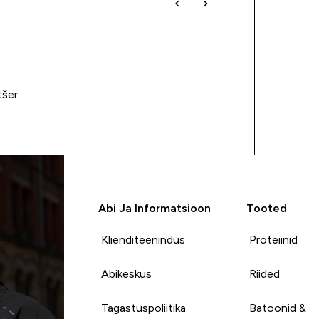
tšer.
Abi Ja Informatsioon
Tooted
Klienditeenindus
Proteiinid
Abikeskus
Riided
Tagastuspoliitika
Batoonid &