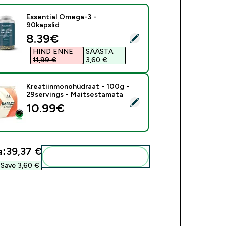
Essential Omega-3 -
90kapslid
discounted price
8.39€‎
i see toode - Essential Omega-3 - 90kapslid
HIND ENNE
SÄÄSTA
11,99 €‎
3,60 €‎
Kreatiinmonohüdraat - 100g -
29servings - Maitsestamata
i see toode - Kreatiinmonohüdraat - 100g - 29servings - Maits
10.99€‎
a:
39,37 €‎
Lisa need oma rutiini
Save 3,60 €‎