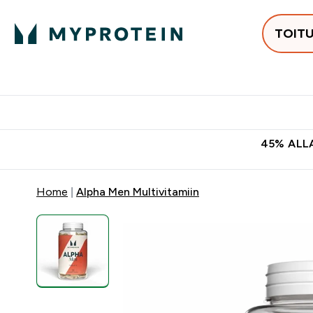
TOIT
Populaarseimad
Proteiinid
Enter Populaars
Ent
⌄
⌄
Tasuta kohaletoomine tellimus
45% ALLA
Home
Alpha Men Multivitamiin