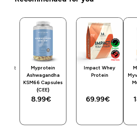
hüdraat
Myprotein
Impact Whey
M
Ashwagandha
Protein
Myv
KSM66 Capsules
Mu
(CEE)
8.99€‎
69.99€‎
1
OSTA
OSTA
KOHE
KOHE