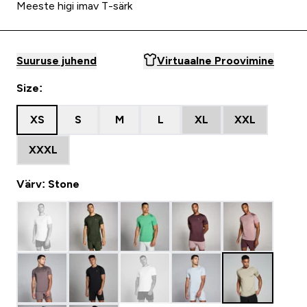
Meeste higi imav T-särk
Suuruse juhend
Virtuaalne Proovimine
Size:
XS
S
M
L
XL
XXL
XXXL
Värv: Stone