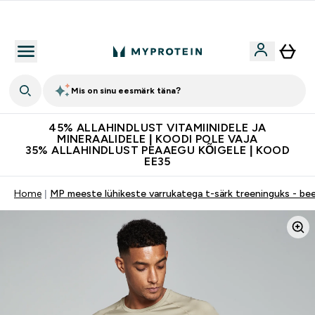
Kvaliteetsus
Mis on sinu eesmärk täna?
45% ALLAHINDLUST VITAMIINIDELE JA
MINERAALIDELE | KOODI POLE VAJA
35% ALLAHINDLUST PEAAEGU KÕIGELE | KOOD
EE35
Home
MP meeste lühikeste varrukatega t-särk treeninguks - be