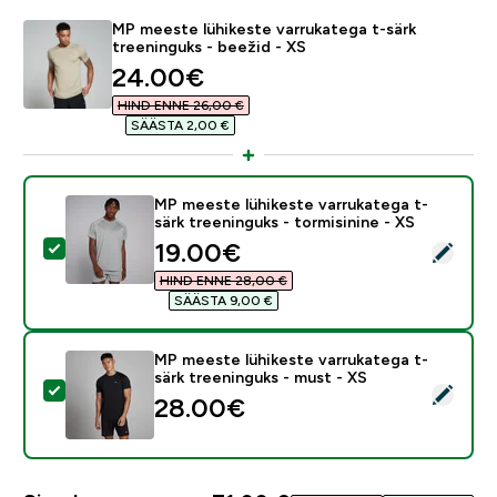
MP meeste lühikeste varrukatega t-särk
treeninguks - beežid - XS
discounted price
24.00€‎
HIND ENNE 26,00 €‎
SÄÄSTA 2,00 €‎
MP meeste lühikeste varrukatega t-
särk treeninguks - tormisinine - XS
discounted price
19.00€‎
Vali see toode - MP meeste lühikeste varrukatega t-sär
HIND ENNE 28,00 €‎
SÄÄSTA 9,00 €‎
MP meeste lühikeste varrukatega t-
särk treeninguks - must - XS
Vali see toode - MP meeste lühikeste varrukatega t-sä
28.00€‎