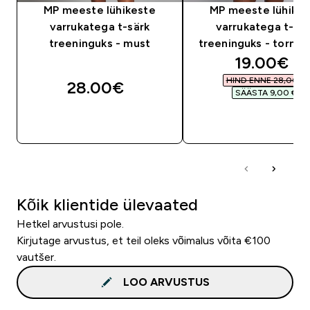
MP meeste lühikeste
MP meeste lühikes
varrukatega t-särk
varrukatega t-sä
treeninguks - must
treeninguks - tormis
discounte
19.00€‎
HIND ENNE 28,00 €‎
28.00€‎
SÄÄSTA 9,00 €‎
OSTA KOHE
OSTA KOHE
Kõik klientide ülevaated
Hetkel arvustusi pole.
Kirjutage arvustus, et teil oleks võimalus võita €100
vautšer.
LOO ARVUSTUS