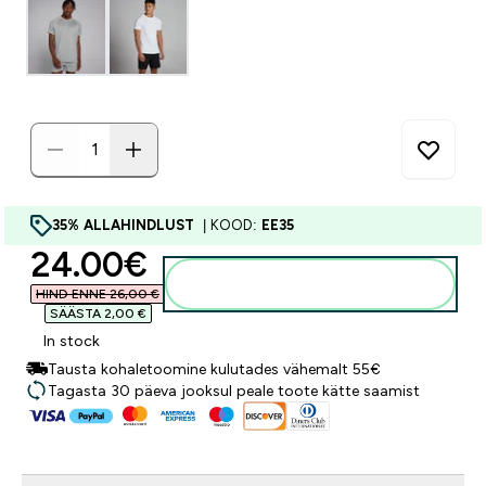
35% ALLAHINDLUST
| KOOD:
EE35
discounted price
24.00€‎
Lisa ostukorvi
HIND ENNE 26,00 €‎
SÄÄSTA 2,00 €‎
In stock
Tausta kohaletoomine kulutades vähemalt 55€
Tagasta 30 päeva jooksul peale toote kätte saamist