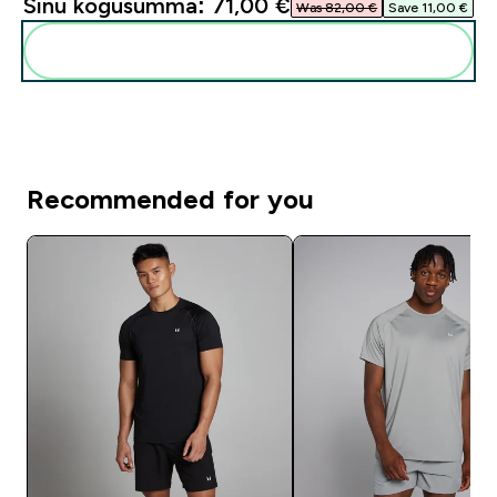
Sinu kogusumma:
71,00 €‎
Was 82,00 €‎
Save 11,00 €‎
Lisa need oma rutiini
Recommended for you