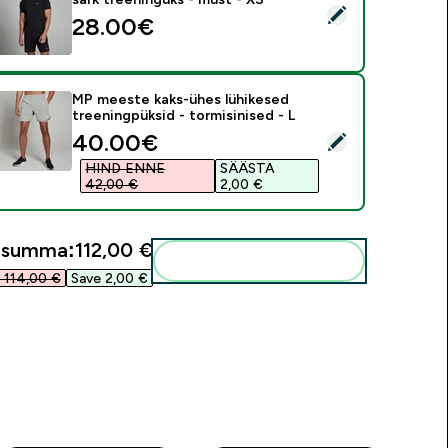
ali see toode - MP meeste lühikeste varrukatega t-särk treeni
28.00€‎
MP meeste kaks-ühes lühikesed
treeningpüksid - tormisinised - L
discounted price
40.00€‎
ali see toode - MP meeste kaks-ühes lühikesed treeningpüksid 
HIND ENNE
SÄÄSTA
42,00 €‎
2,00 €‎
usumma:
112,00 €‎
Lisa need oma rutiini
114,00 €‎
Save 2,00 €‎