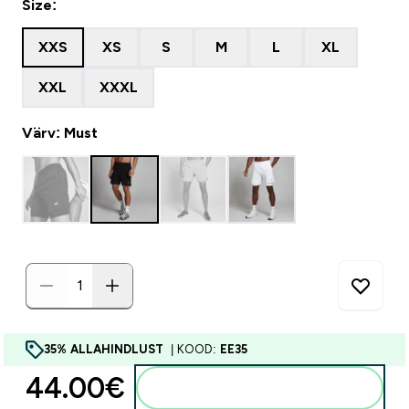
Size:
XXS
XS
S
M
L
XL
XXL
XXXL
Värv: Must
35% ALLAHINDLUST
| KOOD:
EE35
44.00€‎
Lisa ostukorvi