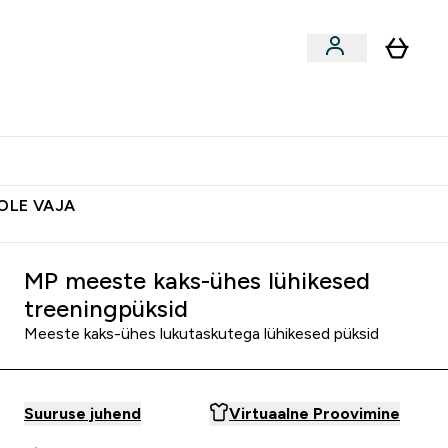
ted
Aksessuaarid
Lõpumüük
 & Snäkid submenu
Enter Vegan Tooted submenu
⌄
Soovid 10€ krediiti?
Abikeskus
POLE VAJA
MP meeste kaks-ühes lühikesed
treeningpüksid
Meeste kaks-ühes lukutaskutega lühikesed püksid
Suuruse juhend
Virtuaalne Proovimine