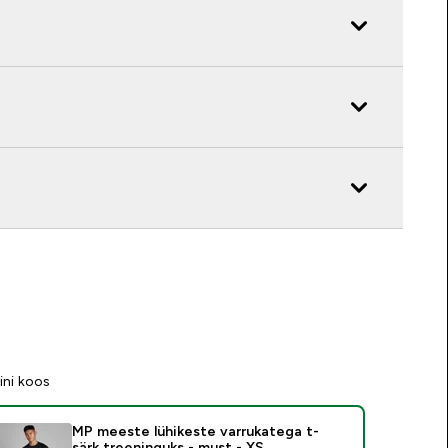
ini koos
MP meeste lühikeste varrukatega t-
särk treeninguks - must - XS