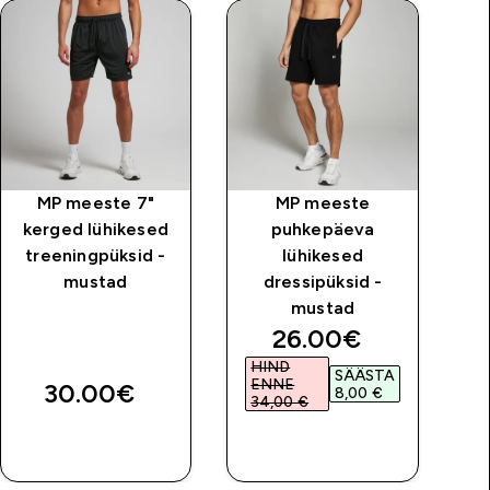
MP meeste 7"
MP meeste
kerged lühikesed
puhkepäeva
t
treeningpüksid -
lühikesed
mustad
dressipüksid -
mustad
rice
discounted price
26.00€‎
HIND
SÄÄSTA
ENNE
30.00€‎
8,00 €‎
34,00 €‎
OSTA KOHE
OSTA KOHE