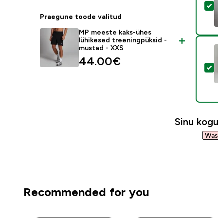
V
Praegune toode valitud
MP meeste kaks-ühes
lühikesed treeningpüksid -
mustad - XXS
44.00€‎
V
Sinu kog
Was 
Recommended for you