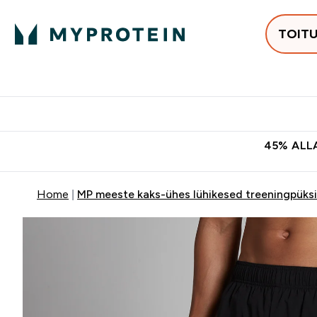
TOIT
Populaarseimad
Proteiinid
Enter Populaars
Ent
⌄
⌄
Tasuta kohaletoomine tellimus
45% ALLA
Home
MP meeste kaks-ühes lühikesed treeningpüks