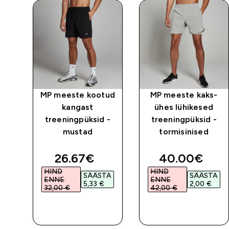
s-
MP meeste kootud
MP meeste kaks-
d
kangast
ühes lühikesed
 -
treeningpüksid -
treeningpüksid -
d
mustad
tormisinised
ed price
discounted price
discounted p
26.67€‎
40.00€‎
HIND
HIND
TA
SÄÄSTA
SÄÄSTA
ENNE
ENNE
5,33 €‎
2,00 €‎
32,00 €‎
42,00 €‎
E
OSTA KOHE
OSTA KOHE