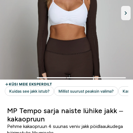
MP Tempo sarja naiste lühike jakk –
kakaopruun
Pehme kakaopruun 4 suunas veniv jakk pöidlaaukudega
häirimatuks liikumiseks