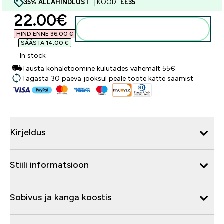
35% ALLAHINDLUST
| KOOD:
EE35
discounted price
22.00€‎
Lisa ostukorvi
HIND ENNE 36,00 €‎
SÄÄSTA 14,00 €‎
In stock
Tausta kohaletoomine kulutades vähemalt 55€
Tagasta 30 päeva jooksul peale toote kätte saamist
Kirjeldus
Stiili informatsioon
Sobivus ja kanga koostis