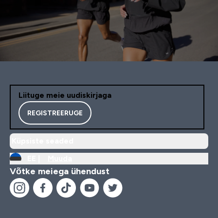
Liituge meie uudiskirjaga
REGISTREERUGE
Küpsiste seaded
EE |
Muuda
Võtke meiega ühendust