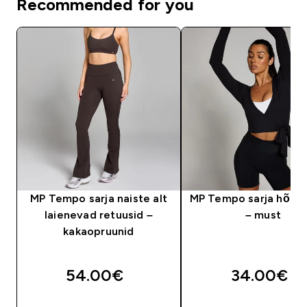
Recommended for you
MP Tempo sarja naiste alt
MP Tempo sarja hõlm
laienevad retuusid –
– must
kakaopruunid
54.00€‎
34.00€‎