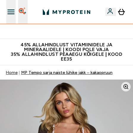
Kvaliteetsus
45% ALLAHINDLUST VITAMIINIDELE JA
MINERAALIDELE | KOODI POLE VAJA
35% ALLAHINDLUST PEAAEGU KÕIGELE | KOOD
EE35
Home
MP Tempo sarja naiste lühike jakk – kakaopruun