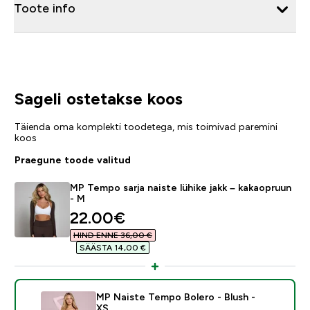
Toote info
Sageli ostetakse koos
Täienda oma komplekti toodetega, mis toimivad paremini
koos
Praegune toode valitud
MP Tempo sarja naiste lühike jakk – kakaopruun
- M
discounted price
22.00€‎
HIND ENNE 36,00 €‎
SÄÄSTA 14,00 €‎
MP Naiste Tempo Bolero - Blush -
XS