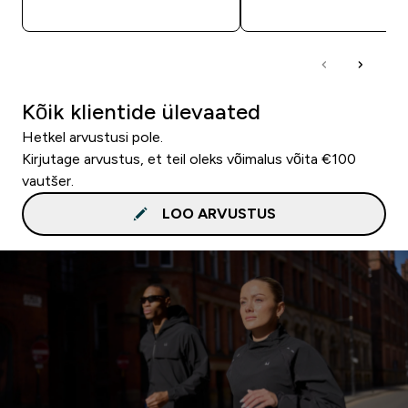
OSTA KOHE
OSTA KOHE
Kõik klientide ülevaated
Hetkel arvustusi pole.
Kirjutage arvustus, et teil oleks võimalus võita €100
vautšer.
LOO ARVUSTUS