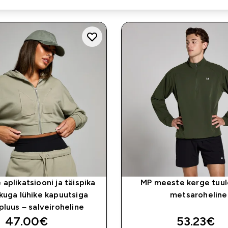
 aplikatsiooni ja täispika
MP meeste kerge tuul
kuga lühike kapuutsiga
metsaroheline
pluus – salveiroheline
discounted price
discount
47.00€‎
53.23€‎