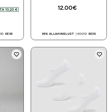
d price
12.00€‎
A 10,20 €‎
OSTA KOHE
OD:
EE35
35% ALLAHINDLUST
| KOOD:
EE35