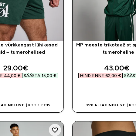
e võrkkangast lühikesed
MP meeste trikotaažist s
id – tumerohelised
tumeroheline
discounted price
discounte
29.00€‎
43.00€‎
 44,00 €‎
SÄÄSTA 15,00 €‎
HIND ENNE 62,00 €‎
SÄÄST
OSTA KOHE
OSTA KOHE
LAHINDLUST
| KOOD:
EE35
35% ALLAHINDLUST
| KO