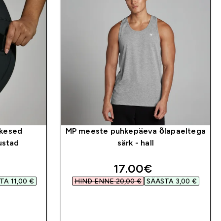
ikesed
MP meeste puhkepäeva õlapaeltega
ustad
särk - hall
d price
discounted price
17.00€‎
A 11,00 €‎
HIND ENNE 20,00 €‎
SÄÄSTA 3,00 €‎
OSTA KOHE