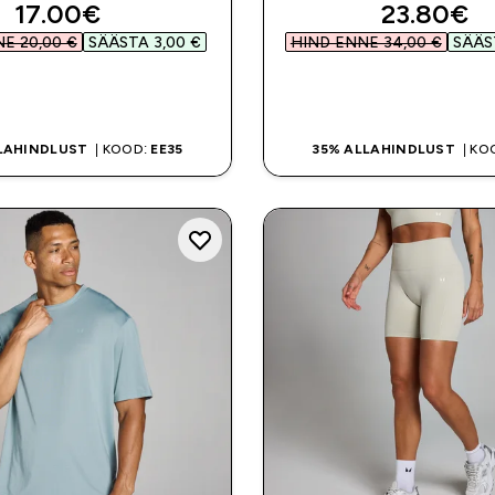
discounted price
discounte
17.00€‎
23.80€‎
E 20,00 €‎
SÄÄSTA 3,00 €‎
HIND ENNE 34,00 €‎
SÄÄST
OSTA KOHE
OSTA KOHE
LAHINDLUST
| KOOD:
EE35
35% ALLAHINDLUST
| KO