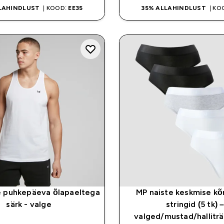
LAHINDLUST
| KOOD:
EE35
35% ALLAHINDLUST
| KO
 puhkepäeva õlapaeltega
MP naiste keskmise k
särk - valge
stringid (5 tk) 
valged/mustad/halliträ