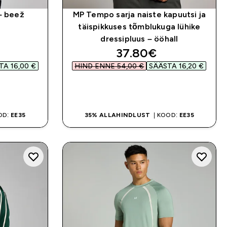
– beež
MP Tempo sarja naiste kapuutsi ja
täispikkuses tõmblukuga lühike
dressipluus – ööhall
d price
discounted price
37.80€‎
A 16,00 €‎
HIND ENNE 54,00 €‎
SÄÄSTA 16,20 €‎
OSTA KOHE
OD:
EE35
35% ALLAHINDLUST
| KOOD:
EE35