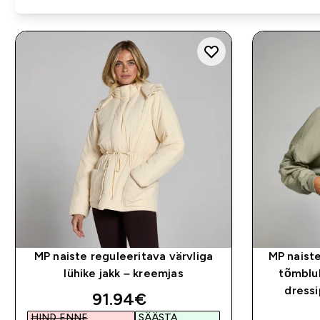
MP naiste reguleeritava värvliga
MP naiste
lühike jakk – kreemjas
tõmblu
dressi
discounted price
91.94€‎
HIND ENNE
SÄÄSTA