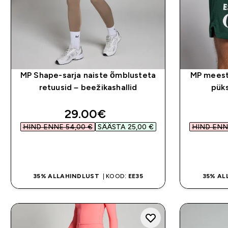
MP Shape-sarja naiste õmblusteta
MP meest
retuusid – beežikashallid
püks
discounted price
29.00€‎
HIND ENNE 54,00 €‎
SÄÄSTA 25,00 €‎
HIND ENNE
OSTA KOHE
35% ALLAHINDLUST
| KOOD:
EE35
35% AL