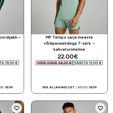
pordijakk –
MP Tempo sarja meeste
võrkpaneelidega T-särk –
kahvaturoheline
d price
discounted price
22.00€‎
A 19,00 €‎
HIND ENNE 34,00 €‎
SÄÄSTA 12,00 €‎
OSTA KOHE
OD:
EE35
35% ALLAHINDLUST
| KOOD:
EE35