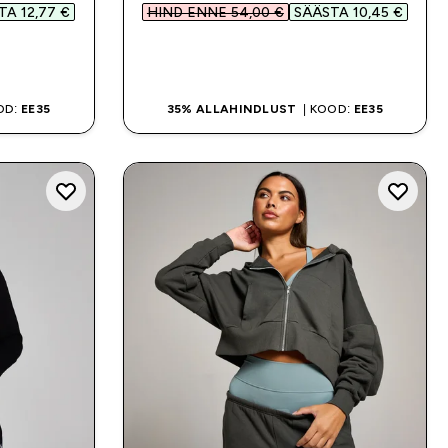
A 12,77 €‎
HIND ENNE 54,00 €‎
SÄÄSTA 10,45 €‎
OSTA KOHE
OD:
EE35
35% ALLAHINDLUST
| KOOD:
EE35