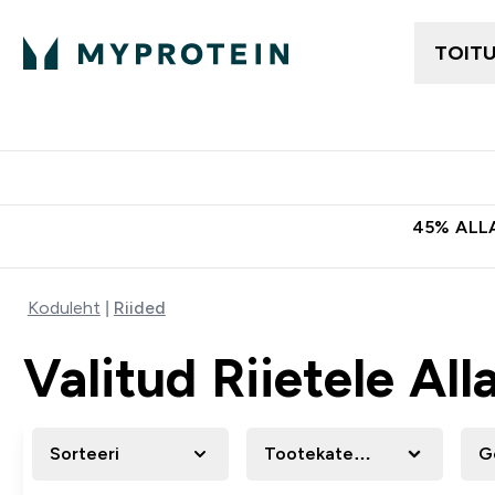
TOIT
Naiste Riided
Tasuta kohaletoomine tellimus
45% ALLA
Koduleht
Riided
Valitud Riietele All
Sorteeri
Tootekategooria
G