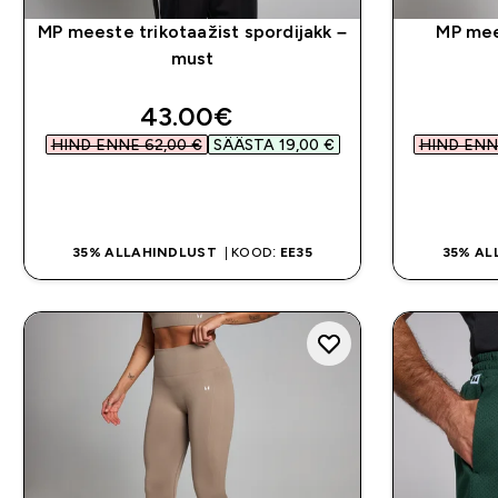
MP meeste trikotaažist spordijakk –
MP mee
must
discounted price
43.00€‎
HIND ENNE 62,00 €‎
SÄÄSTA 19,00 €‎
HIND ENNE
OSTA KOHE
35% ALLAHINDLUST
| KOOD:
EE35
35% AL