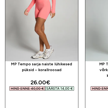
MP Tempo sarja naiste lühikesed
MP T
püksid – korallroosad
võrk
discounted price
26.00€‎
HIND ENNE 40,00 €‎
SÄÄSTA 14,00 €‎
HIND ENN
OSTA KOHE