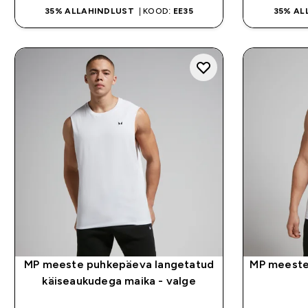
35% ALLAHINDLUST
| KOOD:
EE35
35% AL
MP meeste puhkepäeva langetatud
MP meeste
käiseaukudega maika - valge