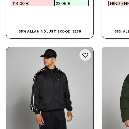
114,00 €‎
22,06 €‎
HIND ENN
OSTA KOHE
35% ALLAHINDLUST
| KOOD:
EE35
35% AL