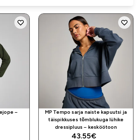
ejope –
MP Tempo sarja naiste kapuutsi ja
täispikkuses tõmblukuga lühike
dressipluus – kesköötoon
ed price
discounted price
43.55€‎