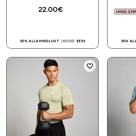
22.00€‎
HIND ENN
OSTA KOHE
35% ALLAHINDLUST
| KOOD:
EE35
35% AL