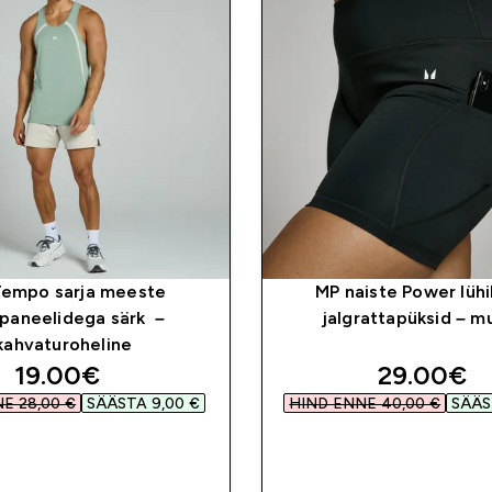
empo sarja meeste
MP naiste Power lüh
paneelidega särk –
jalgrattapüksid – m
kahvaturoheline
discounted price
discounte
19.00€‎
29.00€‎
E 28,00 €‎
SÄÄSTA 9,00 €‎
HIND ENNE 40,00 €‎
SÄÄST
OSTA KOHE
OSTA KOHE