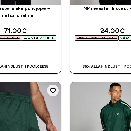
ste lühike puhvjope –
MP meeste fliisvest 
metsaroheline
discounted price
discounte
71.00€‎
24.00€‎
 94,00 €‎
SÄÄSTA 23,00 €‎
HIND ENNE 40,00 €‎
SÄÄST
OSTA KOHE
OSTA KOHE
LAHINDLUST
| KOOD:
EE35
35% ALLAHINDLUST
| KO