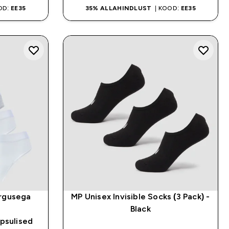
OD:
EE35
35% ALLAHINDLUST
| KOOD:
EE35
õrgusega
MP Unisex Invisible Socks (3 Pack) -
–
Black
psulised