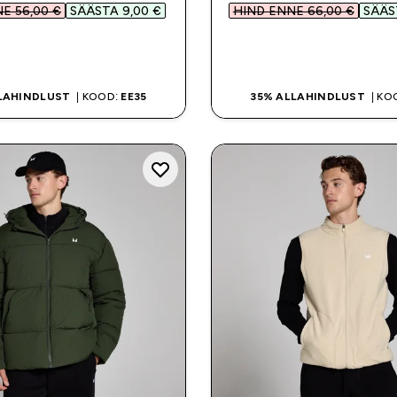
E 56,00 €‎
SÄÄSTA 9,00 €‎
HIND ENNE 66,00 €‎
SÄÄST
OSTA KOHE
OSTA KOHE
LAHINDLUST
| KOOD:
EE35
35% ALLAHINDLUST
| KO