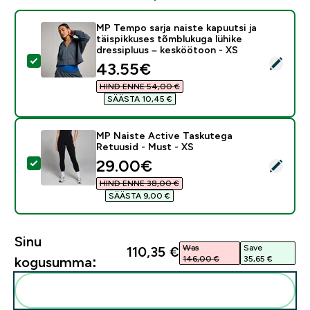
MP Tempo sarja naiste kapuutsi ja
täispikkuses tõmblukuga lühike
dressipluus – kesköötoon - XS
Vali see toode - MP Tempo sarja naiste kapuutsi ja tä
discounted price
43.55€‎
HIND ENNE 54,00 €‎
SÄÄSTA 10,45 €‎
MP Naiste Active Taskutega
Retuusid - Must - XS
discounted price
29.00€‎
Vali see toode - MP Naiste Active Taskutega Retuusid
HIND ENNE 38,00 €‎
SÄÄSTA 9,00 €‎
Sinu
Was
Save
110,35 €‎
146,00 €‎
35,65 €‎
kogusumma:
Lisa need oma rutiini