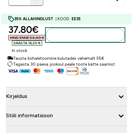
35% ALLAHINDLUST
| KOOD:
EE35
discounted price
37.80€‎
Lisa ostukorvi
HIND ENNE 54,00 €‎
SÄÄSTA 16,20 €‎
In stock
Tausta kohaletoomine kulutades vähemalt 55€
Tagasta 30 päeva jooksul peale toote kätte saamist
Kirjeldus
Stiili informatsioon