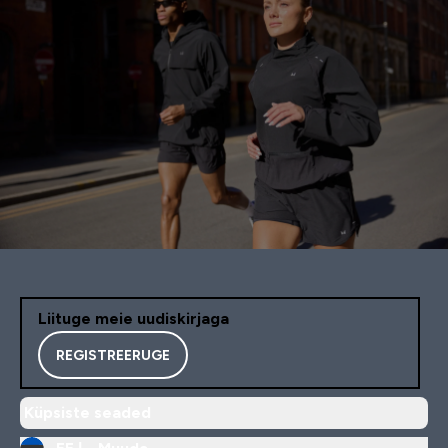
Liituge meie uudiskirjaga
REGISTREERUGE
Küpsiste seaded