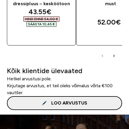
dressipluus – kesköötoon
must
discounted price
43.55€‎
HIND ENNE 54,00 €‎
52.00€‎
SÄÄSTA 10,45 €‎
OSTA KOHE
OSTA KOHE
Kõik klientide ülevaated
Hetkel arvustusi pole.
Kirjutage arvustus, et teil oleks võimalus võita €100
vautšer.
LOO ARVUSTUS