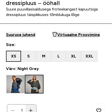
dressipluus – ööhall
Suure puuvillasisaldusega froteekangast kapuutsiga
dressipluus täispikkuses tõmblukuga lõige
Suuruse juhend
Virtuaalne Proovimine
Size:
XS
S
M
L
XL
XXL
Värv: Night Grey