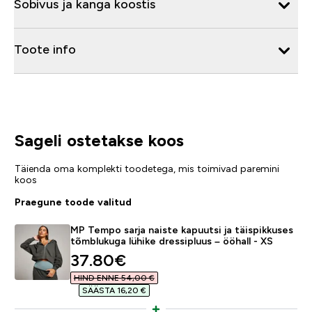
Sobivus ja kanga koostis
Toote info
Sageli ostetakse koos
Täienda oma komplekti toodetega, mis toimivad paremini
koos
Praegune toode valitud
MP Tempo sarja naiste kapuutsi ja täispikkuses
tõmblukuga lühike dressipluus – ööhall - XS
discounted price
37.80€‎
HIND ENNE 54,00 €‎
SÄÄSTA 16,20 €‎