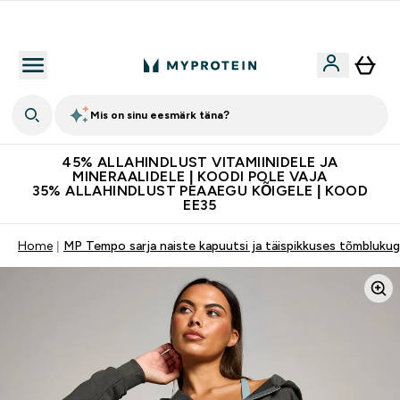
Kvaliteetsus
Mis on sinu eesmärk täna?
45% ALLAHINDLUST VITAMIINIDELE JA
MINERAALIDELE | KOODI POLE VAJA
35% ALLAHINDLUST PEAAEGU KÕIGELE | KOOD
EE35
Home
MP Tempo sarja naiste kapuutsi ja täispikkuses tõmblukuga