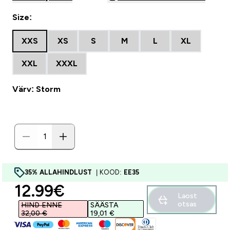
Size:
XXS
XS
S
M
L
XL
XXL
XXXL
Värv: Storm
35% ALLAHINDLUST
| KOOD:
EE35
discounted price
12.99€‎
Laost
otsas
HIND ENNE
SÄÄSTA
32,00 €‎
19,01 €‎