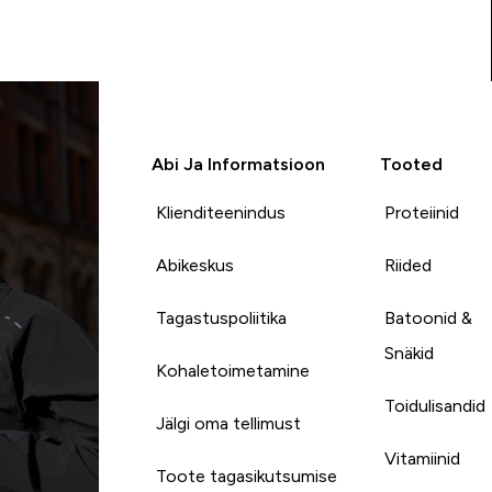
Abi Ja Informatsioon
Tooted
Klienditeenindus
Proteiinid
Abikeskus
Riided
Tagastuspoliitika
Batoonid &
Snäkid
Kohaletoimetamine
Toidulisandid
Jälgi oma tellimust
Vitamiinid
Toote tagasikutsumise