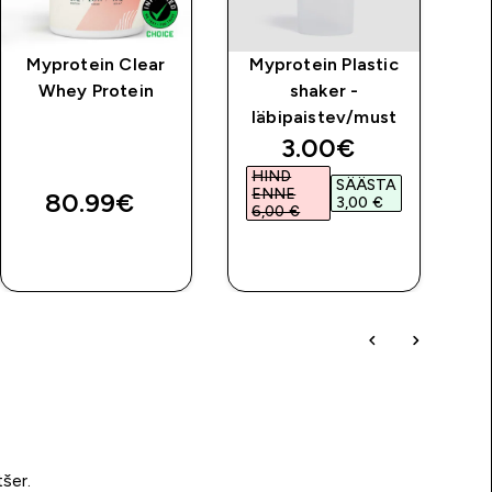
Myprotein Clear
Myprotein Plastic
Whey Protein
shaker -
läbipaistev/must
discounted price
3.00€‎
HIND
SÄÄSTA
ENNE
80.99€‎
3,00 €‎
6,00 €‎
OSTA KOHE
OSTA KOHE
tšer.