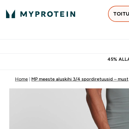
TOIT
Populaarseimad
Proteiinid
Enter Populaars
Ent
⌄
⌄
Tasuta kohaletoomine tellimus
45% ALLA
Home
MP meeste aluskihi 3/4 spordiretuusid – must