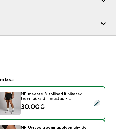
ini koos
MP meeste 3-tollised lühikesed
trennipüksid – mustad - L
ali see toode - MP meeste 3-tollised lühikesed trennipüksid – 
30.00€‎
MP Unisex treeningpõlvemuhvide