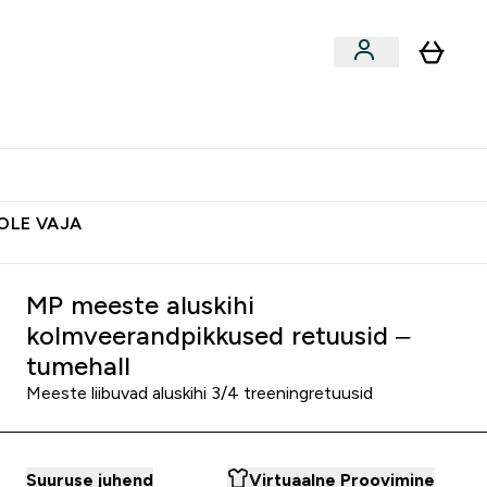
ted
Aksessuaarid
Lõpumüük
 & Snäkid submenu
Enter Vegan Tooted submenu
⌄
Soovid 10€ krediiti?
Abikeskus
POLE VAJA
MP meeste aluskihi
kolmveerandpikkused retuusid –
tumehall
Meeste liibuvad aluskihi 3/4 treeningretuusid
Suuruse juhend
Virtuaalne Proovimine