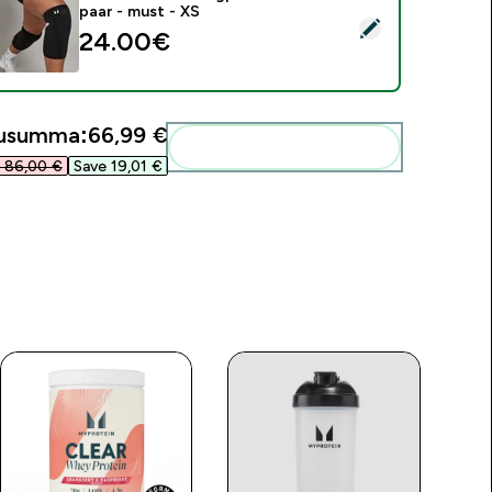
paar - must - XS
ali see toode - MP Unisex treeningpõlvemuhvide paar - must -
24.00€‎
gusumma:
66,99 €‎
Lisa need oma rutiini
 86,00 €‎
Save 19,01 €‎