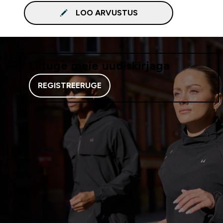
LOO ARVUSTUS
Liituge meie uudiskirjaga
REGISTREERUGE