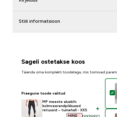
Kirjeldus
Stiili informatsioon
Sageli ostetakse koos
Täienda oma komplekti toodetega, mis toimivad parem
V
Praegune toode valitud
MP meeste aluskihi
kolmveerandpikkused
retuusid – tumehall - XXS
HIND