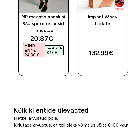
ts
MP meeste baaskihi
Impact Whey
3/4 spordiretuusid
Isolate
st
– mustad
discounted price
20.87€‎
HIND
SÄÄSTA
ENNE
132.99€‎
3,13 €‎
24,00 €‎
E
OSTA KOHE
OSTA KOHE
Kõik klientide ülevaated
Hetkel arvustusi pole.
Kirjutage arvustus, et teil oleks võimalus võita €100 vau