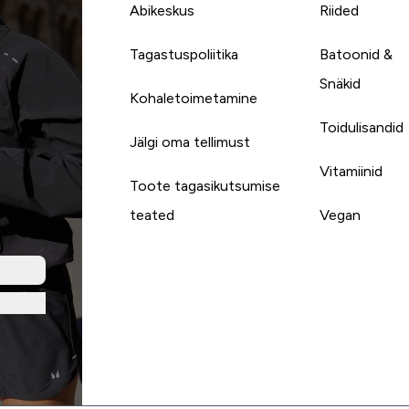
Abikeskus
Riided
Tagastuspoliitika
Batoonid &
Snäkid
Kohaletoimetamine
Toidulisandid
Jälgi oma tellimust
Vitamiinid
Toote tagasikutsumise
teated
Vegan