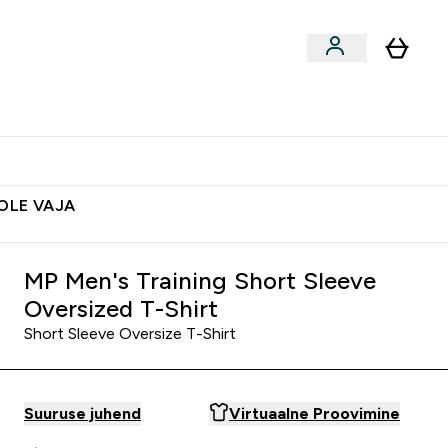
ted
Aksessuaarid
Lõpumüük
 & Snäkid submenu
Enter Vegan Tooted submenu
⌄
Soovid 10€ krediiti?
Abikeskus
POLE VAJA
MP Men's Training Short Sleeve
Oversized T-Shirt
Short Sleeve Oversize T-Shirt
Suuruse juhend
Virtuaalne Proovimine