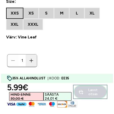
Size:
XXS
XS
S
M
L
XL
XXL
XXXL
Värv: Vine Leaf
35% ALLAHINDLUST
| KOOD:
EE35
discounted price
5.99€‎
Laost
otsas
HIND ENNE
SÄÄSTA
30,00 €‎
24,01 €‎