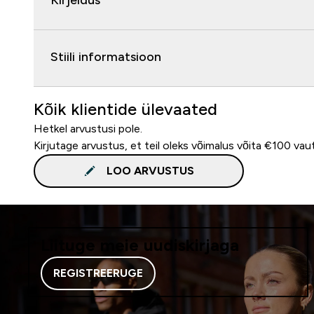
Kirjeldus
Stiili informatsioon
Kõik klientide ülevaated
Hetkel arvustusi pole.
Kirjutage arvustus, et teil oleks võimalus võita €100 vau
LOO ARVUSTUS
Liituge meie uudiskirjaga
REGISTREERUGE