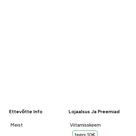
Ettevõtte Info
Lojaalsus Ja Preemiad
Meist
Viitamisskeem
teeni 10€