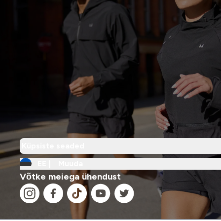
Küpsiste seaded
EE |
Muuda
Võtke meiega ühendust