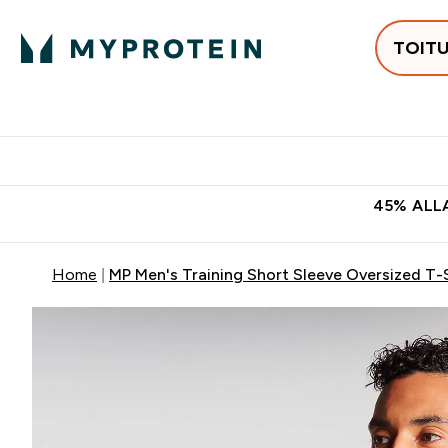
TOIT
Populaarseimad
Proteiinid
Enter Populaars
Ent
⌄
⌄
Tasuta kohaletoomine tellimus
45% ALLA
Home
MP Men's Training Short Sleeve Oversized T-S