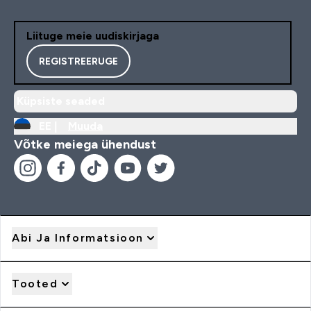
Liituge meie uudiskirjaga
REGISTREERUGE
Küpsiste seaded
EE |
Muuda
Võtke meiega ühendust
Abi Ja Informatsioon
Tooted