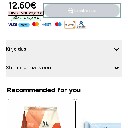
discounted price
12.60€‎
Laost otsas
HIND ENNE 28,00 €‎
SÄÄSTA 15,40 €‎
Kirjeldus
Stiili informatsioon
Recommended for you