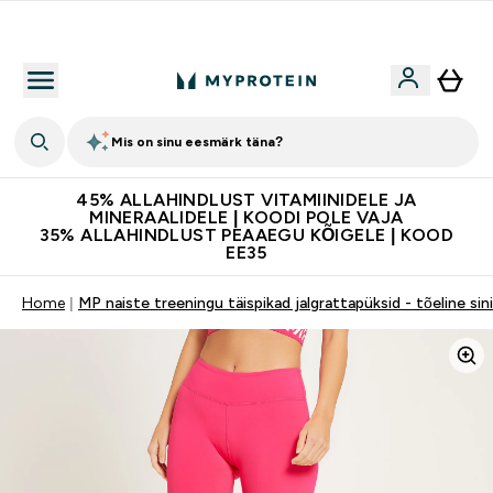
Kvaliteetsus
Mis on sinu eesmärk täna?
45% ALLAHINDLUST VITAMIINIDELE JA
MINERAALIDELE | KOODI POLE VAJA
35% ALLAHINDLUST PEAAEGU KÕIGELE | KOOD
EE35
Home
MP naiste treeningu täispikad jalgrattapüksid - tõeline sin