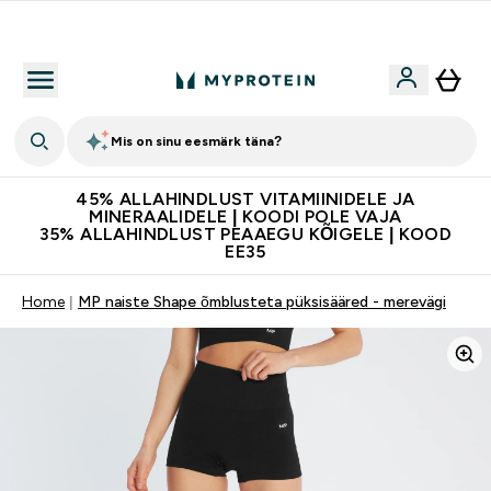
Kvaliteetsus
Mis on sinu eesmärk täna?
45% ALLAHINDLUST VITAMIINIDELE JA
MINERAALIDELE | KOODI POLE VAJA
35% ALLAHINDLUST PEAAEGU KÕIGELE | KOOD
EE35
Home
MP naiste Shape õmblusteta püksisääred - merevägi