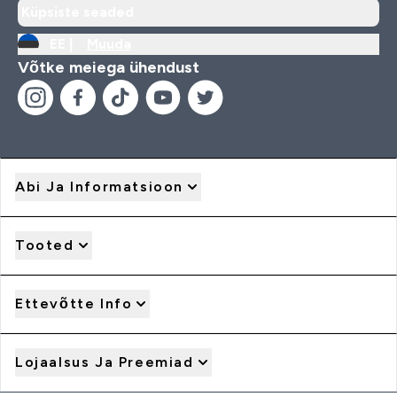
Küpsiste seaded
EE |
Muuda
Võtke meiega ühendust
Abi Ja Informatsioon
Tooted
Ettevõtte Info
Lojaalsus Ja Preemiad