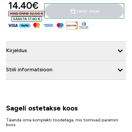
discounted price
14.40€‎
Laost otsas
HIND ENNE 32,00 €‎
SÄÄSTA 17,60 €‎
Kirjeldus
Stiili informatsioon
Sageli ostetakse koos
Täienda oma komplekti toodetega, mis toimivad paremini
koos