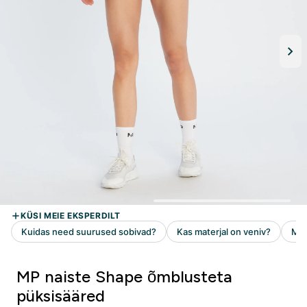
MP naiste Shape õmblusteta
püksisääred