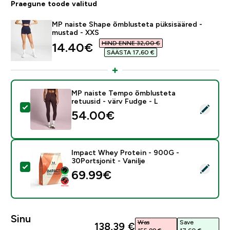
Praegune toode valitud
MP naiste Shape õmblusteta püksisääred -
mustad - XXS
HIND ENNE 32,00 €‎
discounted price
14.40€‎
SÄÄSTA 17,60 €‎
MP naiste Tempo õmblusteta
retuusid - värv Fudge - L
Vali see toode - MP naiste Tempo õmblusteta retuusid
54.00€‎
Impact Whey Protein - 900G -
30Portsjonit - Vanilje
Vali see toode - Impact Whey Protein - 900G - 30Ports
69.99€‎
Sinu
Was
Save
138,39 €‎