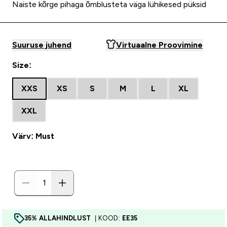
Naiste kõrge pihaga õmblusteta väga lühikesed püksid
Suuruse juhend
Virtuaalne Proovimine
Size:
XXS
XS
S
M
L
XL
XXL
Värv: Must
35% ALLAHINDLUST
| KOOD:
EE35