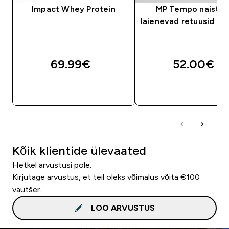
Impact Whey Protein
MP Tempo naiste a
laienevad retuusid - 
69.99€‎
52.00€‎
OSTA KOHE
OSTA KOHE
Kõik klientide ülevaated
Hetkel arvustusi pole.
Kirjutage arvustus, et teil oleks võimalus võita €100
vautšer.
LOO ARVUSTUS