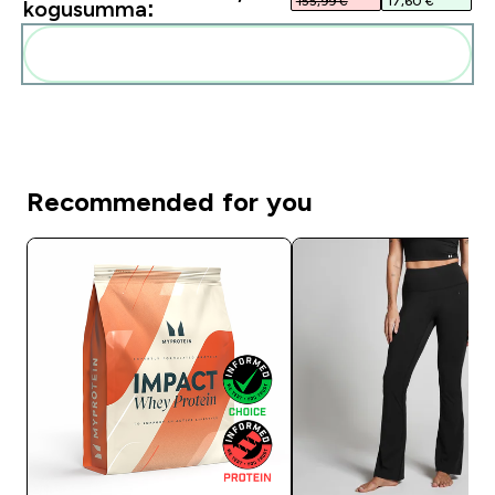
155,99 €‎
17,60 €‎
kogusumma:
Lisa need oma rutiini
Recommended for you