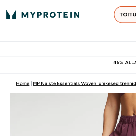
TOIT
Populaarseimad
Proteiinid
Enter Populaars
Ent
⌄
⌄
Tasuta kohaletoomine tellimus
45% ALLA
Home
MP Naiste Essentials Woven lühikesed trennid