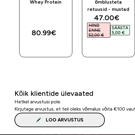
Whey Protein
õmblusteta
retuusid - mustad
discounted 
47.00€‎
HIND
SÄÄSTA
ENNE
80.99€‎
5,00 €‎
52,00 €‎
E
OSTA KOHE
OSTA KOHE
Kõik klientide ülevaated
Hetkel arvustusi pole.
Kirjutage arvustus, et teil oleks võimalus võita €100 vau
LOO ARVUSTUS