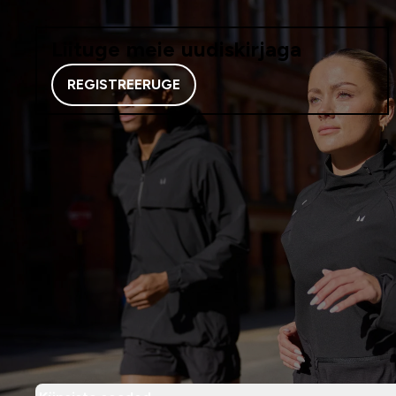
Liituge meie uudiskirjaga
REGISTREERUGE