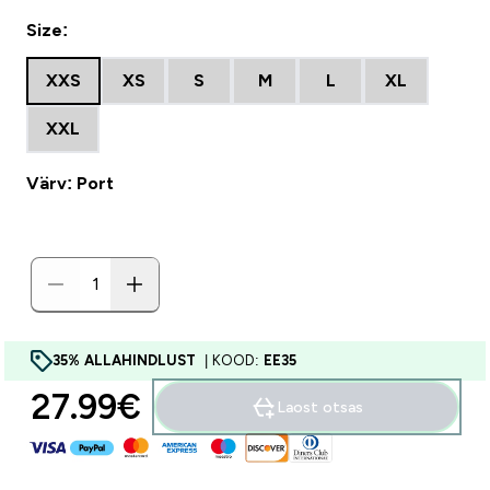
Size:
XXS
XS
S
M
L
XL
XXL
Värv: Port
35% ALLAHINDLUST
| KOOD:
EE35
27.99€‎
Laost otsas