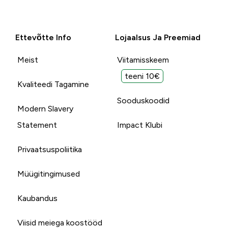
Ettevõtte Info
Lojaalsus Ja Preemiad
Meist
Viitamisskeem
teeni 10€
Kvaliteedi Tagamine
Sooduskoodid
Modern Slavery
Statement
Impact Klubi
Privaatsuspoliitika
Müügitingimused
Kaubandus
Viisid meiega koostööd