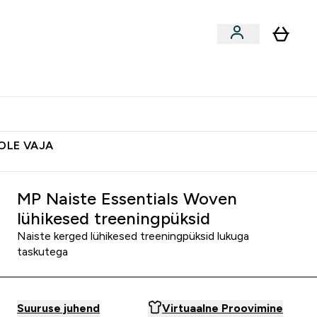
ted
Aksessuaarid
Lõpumüük
 & Snäkid submenu
Enter Vegan Tooted submenu
⌄
Soovid 10€ krediiti?
Abikeskus
POLE VAJA
MP Naiste Essentials Woven
lühikesed treeningpüksid
Naiste kerged lühikesed treeningpüksid lukuga
taskutega
Suuruse juhend
Virtuaalne Proovimine