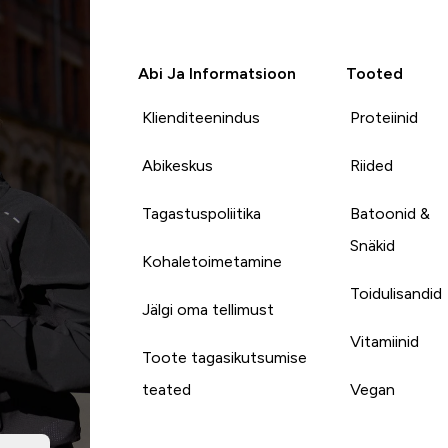
Abi Ja Informatsioon
Tooted
Klienditeenindus
Proteiinid
Abikeskus
Riided
Tagastuspoliitika
Batoonid &
Snäkid
Kohaletoimetamine
Toidulisandid
Jälgi oma tellimust
Vitamiinid
Toote tagasikutsumise
teated
Vegan