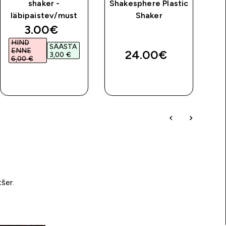
shaker -
Shakesphere Plastic
läbipaistev/must
Shaker
price
discounted price
3.00€‎
HIND
SÄÄSTA
ENNE
24.00€‎
3,00 €‎
6,00 €‎
OSTA KOHE
OSTA KOHE
tšer.