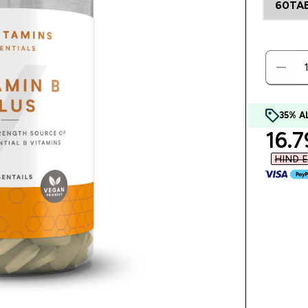
60TA
35% 
disc
16.7
HIND E