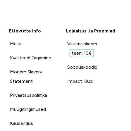
Ettevõtte Info
Lojaalsus Ja Preemiad
Meist
Viitamisskeem
teeni 10€
Kvaliteedi Tagamine
Sooduskoodid
Modern Slavery
Statement
Impact Klubi
Privaatsuspoliitika
Müügitingimused
Kaubandus