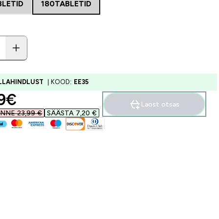
BLETID
180TABLETID
ALLAHINDLUST
| KOOD:
EE35
ounted price
9€‎
Laost otsas
NNE 23,99 €‎
SÄÄSTA 7,20 €‎