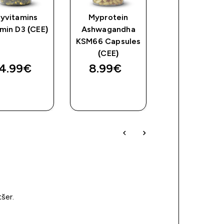
yvitamins
Myprotein
Myprotein Zi
min D3 (CEE)
Ashwagandha
(CEE)
KSM66 Capsules
(CEE)
4.99€‎
8.99€‎
8.99€‎
OSTA
OSTA
OSTA
KOHE
KOHE
KOHE
tšer.