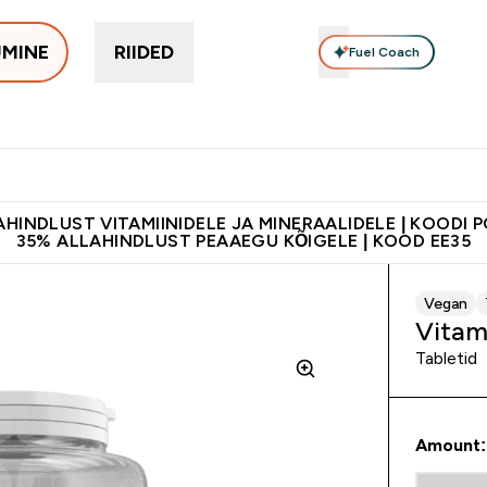
UMINE
RIIDED
Fuel Coach
Toidulisandid
Vitamiinid
Batoonid & Snäkid
Vegan Too
eimad submenu
er Proteiinid submenu
Enter Toidulisandid submenu
Enter Vitamiinid submenu
Enter Batoonid
⌄
⌄
⌄
tele 55€ ja üle
Kvaliteetsus
Lisa 5% allahindlust tellides äpis
HINDLUST VITAMIINIDELE JA MINERAALIDELE | KOODI 
35% ALLAHINDLUST PEAAEGU KÕIGELE | KOOD EE35
Vegan
Vitam
Tabletid
Amount: