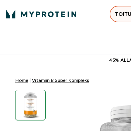
TOIT
Populaarseimad
Proteiinid
Enter Populaars
Ent
⌄
⌄
Tasuta kohaletoomine tellimus
45% ALLA
Home
Vitamiin B Super Kompleks