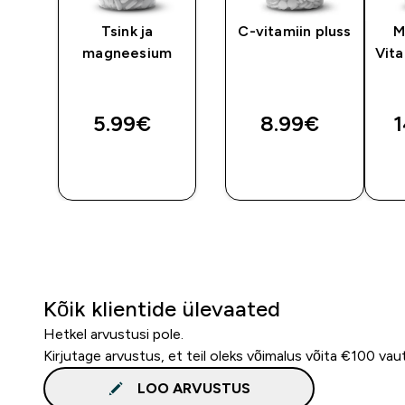
Tsink ja
C-vitamiin pluss
M
magneesium
Vita
ted price
TA
5.99€‎
8.99€‎
1
OSTA
OSTA
KOHE
KOHE
Kõik klientide ülevaated
Hetkel arvustusi pole.
Kirjutage arvustus, et teil oleks võimalus võita €100 vau
LOO ARVUSTUS