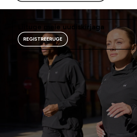
Liituge meie uudiskirjaga
REGISTREERUGE