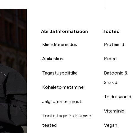
Abi Ja Informatsioon
Tooted
Klienditeenindus
Proteiinid
Abikeskus
Riided
Tagastuspoliitika
Batoonid &
Snäkid
Kohaletoimetamine
Toidulisandid
Jälgi oma tellimust
Vitamiinid
Toote tagasikutsumise
teated
Vegan