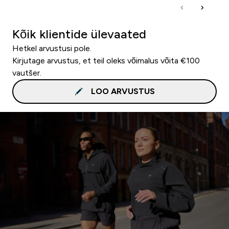
Kõik klientide ülevaated
Hetkel arvustusi pole.
Kirjutage arvustus, et teil oleks võimalus võita €100
vautšer.
LOO ARVUSTUS