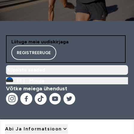
Liituge meie uudiskirjaga
REGISTREERUGE
Küpsiste seaded
EE |
Muuda
Võtke meiega ühendust
Abi Ja Informatsioon