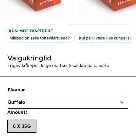
Valgukringlid
Tugev krõmps. Julge maitse. Sisaldab palju valku
Flavour:
Amount:
6 X 35G