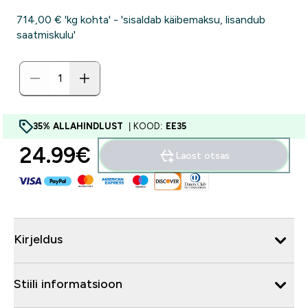
714,00 €‎ 'kg kohta' - 'sisaldab käibemaksu, lisandub
saatmiskulu'
35% ALLAHINDLUST
| KOOD:
EE35
24.99€‎
Laost otsas
Kirjeldus
Stiili informatsioon