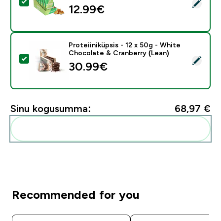
Vali see toode - Paisutatud valgukrõpsud - Sool ja äädi
12.99€‎
Proteiiniküpsis - 12 x 50g - White
Chocolate & Cranberry (Lean)
Vali see toode - Proteiiniküpsis - 12 x 50g - White Ch
30.99€‎
Sinu kogusumma:
68,97 €‎
Lisa need oma rutiini
Recommended for you