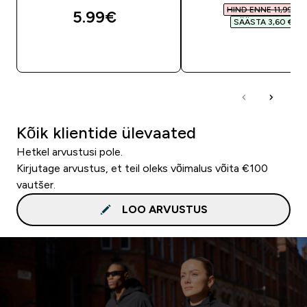
HIND ENNE 11,99 €‎
5.99€‎
SÄÄSTA 3,60 €‎
OSTA KOHE
OSTA KOHE
Kõik klientide ülevaated
Hetkel arvustusi pole.
Kirjutage arvustus, et teil oleks võimalus võita €100
vautšer.
LOO ARVUSTUS