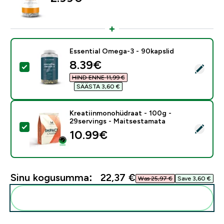
Essential Omega-3 - 90kapslid
discounted price
8.39€‎
Vali see toode - Essential Omega-3 - 90kapslid
HIND ENNE 11,99 €‎
SÄÄSTA 3,60 €‎
Kreatiinmonohüdraat - 100g -
29servings - Maitsestamata
Vali see toode - Kreatiinmonohüdraat - 100g - 29serv
10.99€‎
Sinu kogusumma:
22,37 €‎
Was 25,97 €‎
Save 3,60 €‎
Lisa need oma rutiini