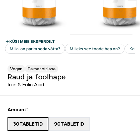
Vegan
Taimetoitlane
Raud ja foolhape
Iron & Folic Acid
Amount:
30TABLETID
90TABLETID