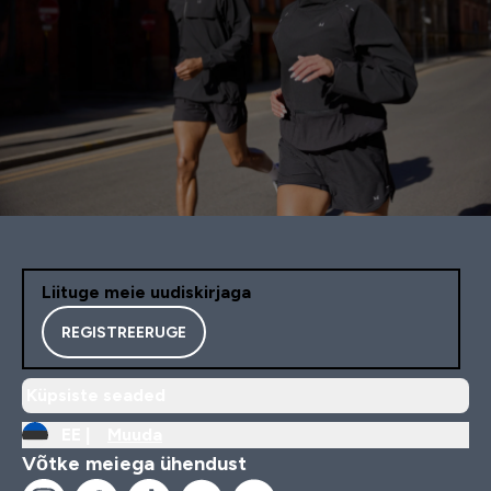
Liituge meie uudiskirjaga
REGISTREERUGE
Küpsiste seaded
EE |
Muuda
Võtke meiega ühendust