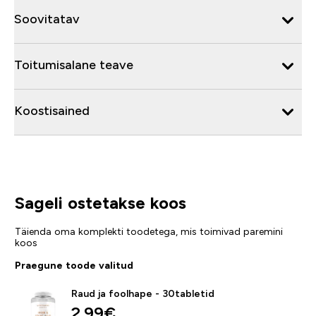
Soovitatav
Toitumisalane teave
Koostisained
Sageli ostetakse koos
Täienda oma komplekti toodetega, mis toimivad paremini
koos
Praegune toode valitud
Raud ja foolhape - 30tabletid
2.99€‎