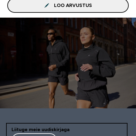
LOO ARVUSTUS
Liituge meie uudiskirjaga