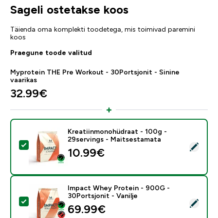
Sageli ostetakse koos
Täienda oma komplekti toodetega, mis toimivad paremini
koos
Praegune toode valitud
Myprotein THE Pre Workout - 30Portsjonit - Sinine
vaarikas
32.99€‎
Kreatiinmonohüdraat - 100g -
29servings - Maitsestamata
Vali see toode - Kreatiinmonohüdraat - 100g - 29serv
10.99€‎
Impact Whey Protein - 900G -
30Portsjonit - Vanilje
Vali see toode - Impact Whey Protein - 900G - 30Ports
69.99€‎