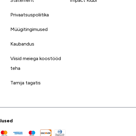
Statement
Impact Klubi
Privaatsuspoliitika
Müügitingimused
Kaubandus
Viisid meiega koostööd
teha
Tarnija tagatis
lused