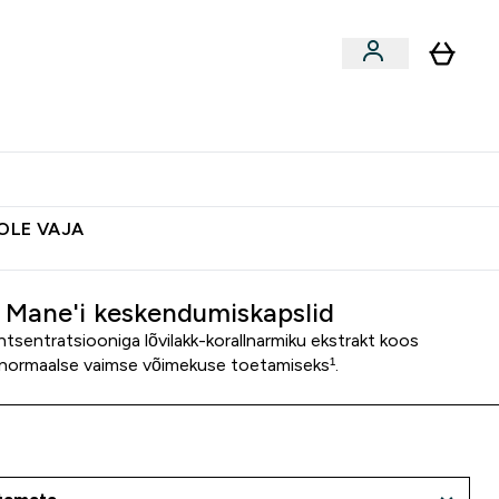
ted
Aksessuaarid
Lõpumüük
 & Snäkid submenu
Enter Vegan Tooted submenu
⌄
Soovid 10€ krediiti?
Abikeskus
POLE VAJA
s Mane'i keskendumiskapslid
tsentratsiooniga lõvilakk-korallnarmiku ekstrakt koos
, normaalse vaimse võimekuse toetamiseks¹.