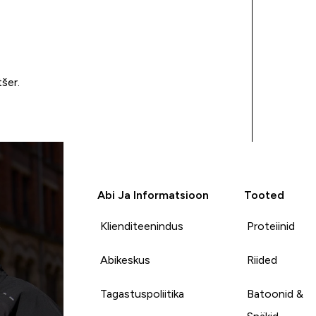
tšer.
Abi Ja Informatsioon
Tooted
Klienditeenindus
Proteiinid
Abikeskus
Riided
Tagastuspoliitika
Batoonid &