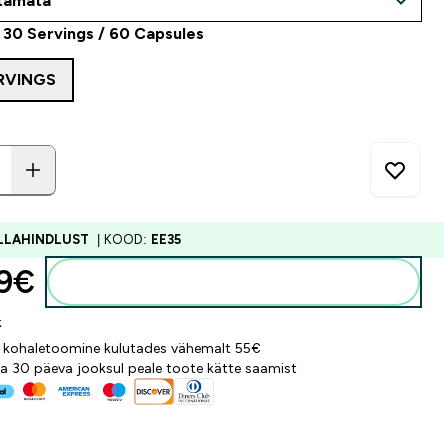
30 Servings / 60 Capsules
RVINGS
ALLAHINDLUST
| KOOD:
EE35
9€‎
Lisa ostukorvi
k
 kohaletoomine kulutades vähemalt 55€
a 30 päeva jooksul peale toote kätte saamist