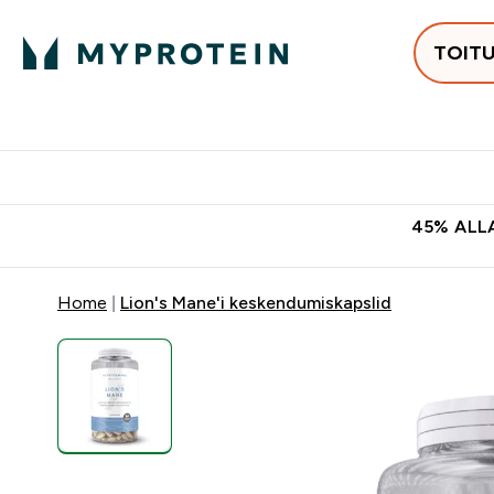
TOIT
Populaarseimad
Proteiinid
Enter Populaars
Ent
⌄
⌄
Tasuta kohaletoomine tellimus
45% ALLA
Home
Lion's Mane'i keskendumiskapslid