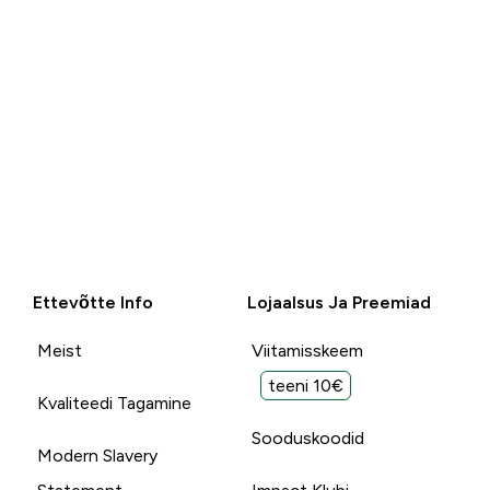
Ettevõtte Info
Lojaalsus Ja Preemiad
Meist
Viitamisskeem
teeni 10€
Kvaliteedi Tagamine
Sooduskoodid
Modern Slavery