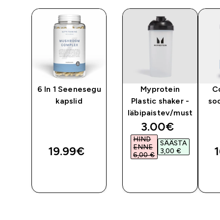
i
6 In 1 Seenesegu
Myprotein
C
s
kapslid
Plastic shaker -
so
id
läbipaistev/must
discounted pri
3.00€‎
HIND
SÄÄSTA
ENNE
19.99€‎
1
3,00 €‎
6,00 €‎
OSTA
OSTA
KOHE
KOHE