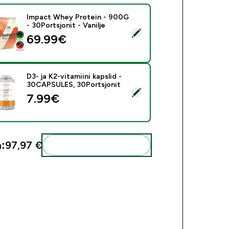
Impact Whey Protein - 900G
- 30Portsjonit - Vanilje
i see toode - Impact Whey Protein - 900G - 30Portsjonit - Vani
69.99€‎
D3- ja K2-vitamiini kapslid -
30CAPSULES, 30Portsjonit
 see toode - D3- ja K2-vitamiini kapslid - 30CAPSULES, 30Port
7.99€‎
:
97,97 €‎
Lisa need oma rutiini