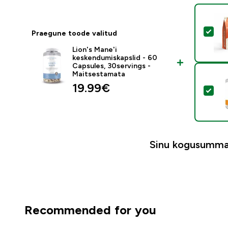
Val
Praegune toode valitud
Lion's Mane'i
keskendumiskapslid - 60
Capsules, 30servings -
Maitsestamata
19.99€‎
Vali
Sinu kogusumma
Recommended for you