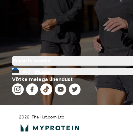
Küpsiste seaded
EE |
Muuda
Võtke meiega ühendust
2026 The Hut.com Ltd