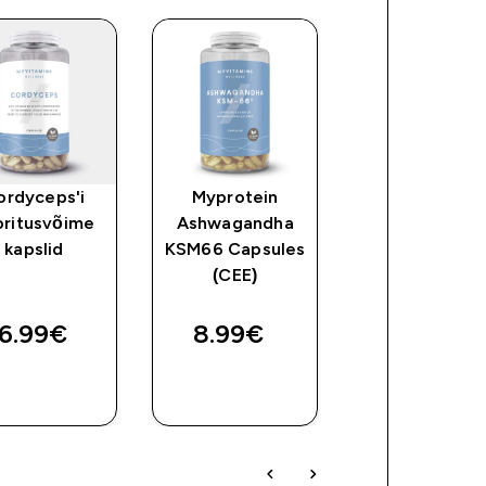
ordyceps'i
Myprotein
D3- ja K2-
oritusvõime
Ashwagandha
vitamiini kaps
kapslid
KSM66 Capsules
ce
(CEE)
6.99€‎
8.99€‎
7.99€‎
OSTA
OSTA
OSTA
KOHE
KOHE
KOHE