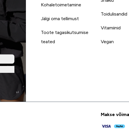
Snäkid
Kohaletoimetamine
Toidulisandid
Jälgi oma tellimust
Vitamiinid
Toote tagasikutsumise
teated
Vegan
Makse võima