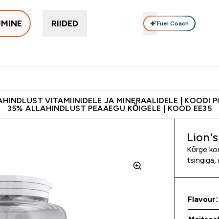
UMINE
RIIDED
Fuel Coach
Toidulisandid
Vitamiinid
Batoonid & Snäkid
Vegan Too
eimad submenu
er Proteiinid submenu
Enter Toidulisandid submenu
Enter Vitamiinid submenu
Enter Batoonid
⌄
⌄
⌄
tele 55€ ja üle
Kvaliteetsus
Lisa 5% allahindlust tellides äpis
HINDLUST VITAMIINIDELE JA MINERAALIDELE | KOODI 
35% ALLAHINDLUST PEAAEGU KÕIGELE | KOOD EE35
Lion'
Kõrge kon
tsingiga
Flavour: