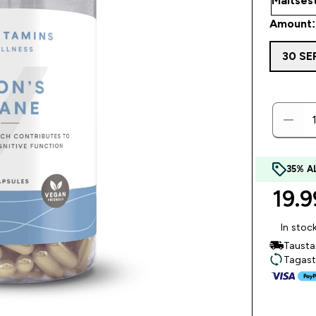
Amount: 
30 SE
35% 
19.9
In stoc
Tausta
Tagast