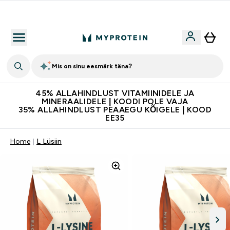
Lisa 5% allahindlust tellides äpis
Mis on sinu eesmärk täna?
45% ALLAHINDLUST VITAMIINIDELE JA
MINERAALIDELE | KOODI POLE VAJA
35% ALLAHINDLUST PEAAEGU KÕIGELE | KOOD
EE35
Home
L Lüsiin