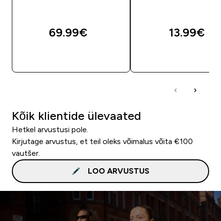
69.99€‎
13.99€‎
OSTA KOHE
OSTA KOHE
Kõik klientide ülevaated
Hetkel arvustusi pole.
Kirjutage arvustus, et teil oleks võimalus võita €100
vautšer.
LOO ARVUSTUS