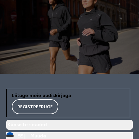
Liituge meie uudiskirjaga
REGISTREERUGE
Küpsiste seaded
EE |
Muuda