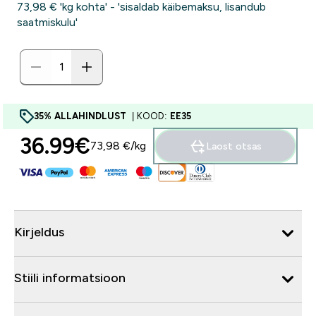
73,98 €‎ 'kg kohta' - 'sisaldab käibemaksu, lisandub
saatmiskulu'
35% ALLAHINDLUST
| KOOD:
EE35
36.99€‎
73,98 €‎/kg
Laost otsas
Kirjeldus
Stiili informatsioon