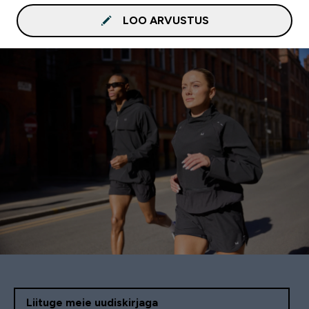
LOO ARVUSTUS
Liituge meie uudiskirjaga